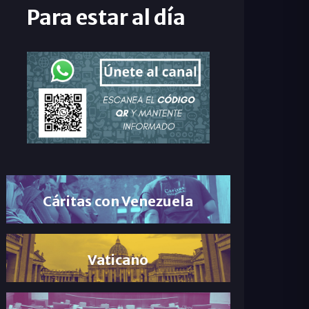
Para estar al día
Cáritas con Venezuela
Vaticano