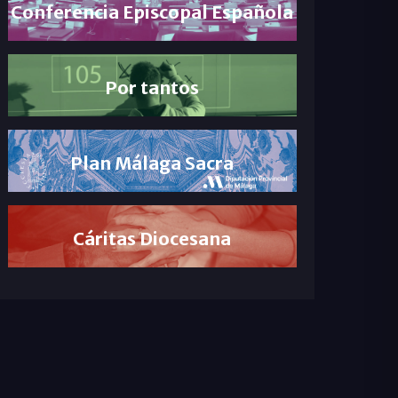
Conferencia Episcopal Española
Por tantos
Plan Málaga Sacra
Cáritas Diocesana