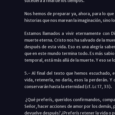
sucederá a final de los tiempos.
Nos hemos de preparar ya, ahora, para lo que s
historias que nos marean la imaginación, sino l
Estamos llamados a vivir eternamente con D
muerte eterna. Cristo nos ha salvado de la mue
después de esta vida. Eso es una alegría sabe
que en este mundo termina todo. Es más sabio 
temporal, está más allá de la muerte. Y eso se 
5.- Al final del texto que hemos escuchado, e
vida, retenerla, no darla, esos la perderán. Y
conservarán hasta la eternidad (cf. Lc 17, 33).
¿Qué preferís, queridos confirmandos, compart
Señor, hacer acciones de amor por los demás, 
devuelve después? ¿Preferís retener la vida o p