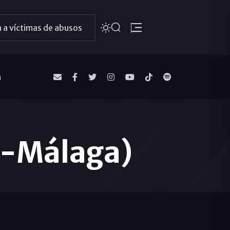
 a víctimas de abusos
a
l-Málaga)