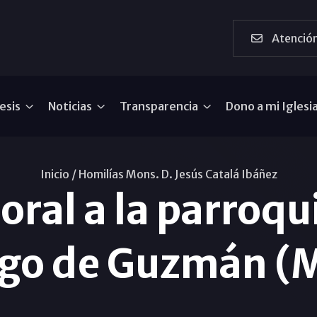
Atención
esis
Noticias
Transparencia
Dono a mi Iglesi
Inicio /
Homilías Mons. D. Jesús Catalá Ibáñez
oral a la parroq
go de Guzmán (M