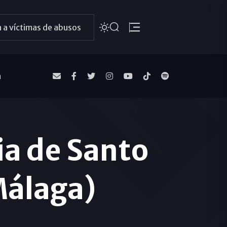
 a víctimas de abusos
a
uia de Santo
álaga)