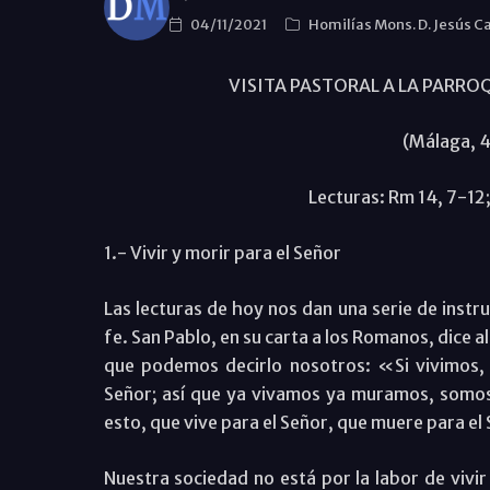
04/11/2021
Homilías Mons. D. Jesús C
VISITA PASTORAL A LA PARR
(Málaga, 
Lecturas: Rm 14, 7-12; 
1.- Vivir y morir para el Señor
Las lecturas de hoy nos dan una serie de instr
fe. San Pablo, en su carta a los Romanos, dice a
que podemos decirlo nosotros: «Si vivimos, 
Señor; así que ya vivamos ya muramos, somos
esto, que vive para el Señor, que muere para el 
Nuestra sociedad no está por la labor de vivir