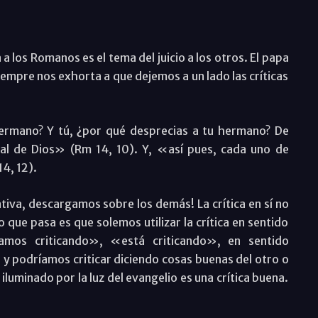
a los Romanos es el tema del juicio a los otros. El papa
iempre nos exhorta a que dejemos a un lado las críticas
hermano? Y tú, ¿por qué desprecias a tu hermano? De
al de Dios» (Rm 14, 10). Y, «así pues, cada uno de
4, 12).
ativa, descargamos sobre los demás! La crítica en sí no
 Lo que pasa es que solemos utilizar la crítica en sentido
tamos criticando», «está criticando», en sentido
cio y podríamos criticar diciendo cosas buenas del otro o
stá iluminado por la luz del evangelio es una crítica buena.