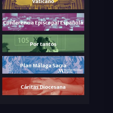
Vaticano
Conferencia Episcopal Española
Por tantos
Plan Málaga Sacra
Cáritas Diocesana