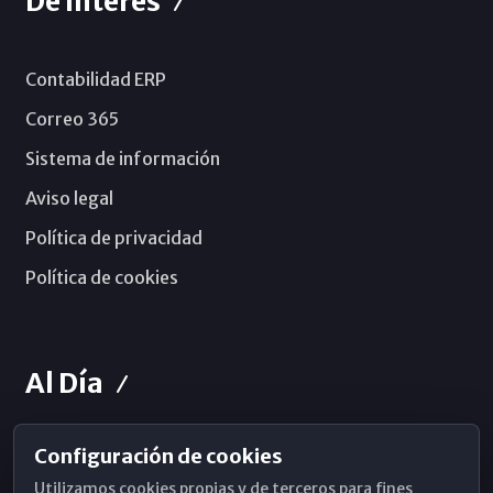
De Interés
Contabilidad ERP
Correo 365
Sistema de información
Aviso legal
Política de privacidad
Política de cookies
Al Día
Configuración de cookies
Horarios de Misa
Utilizamos cookies propias y de terceros para fines