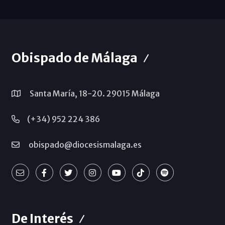
Obispado de Málaga
Santa María, 18-20. 29015 Málaga
(+34) 952 224 386
obispado@diocesismalaga.es
De Interés