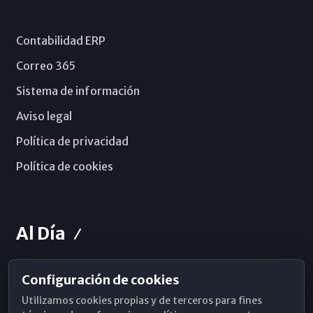
Contabilidad ERP
Correo 365
Sistema de información
Aviso legal
Política de privacidad
Política de cookies
Al Día
Configuración de cookies
Horarios de Misa
Utilizamos cookies propias y de terceros para fines
Hemeroteca