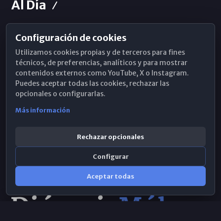
Al Día
Configuración de cookies
Horarios de Misa
Utilizamos cookies propias y de terceros para fines
Hemeroteca
técnicos, de preferencias, analíticos y para mostrar
contenidos externos como YouTube, X o Instagram.
WhatsApp
Puedes aceptar todas las cookies, rechazar las
opcionales o configurarlas.
Más información
Rechazar opcionales
Configurar
Aceptar todas
Consulta IA
×