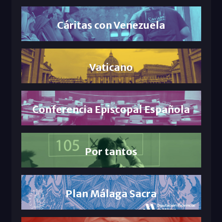
Cáritas con Venezuela
Vaticano
Conferencia Episcopal Española
Por tantos
Plan Málaga Sacra