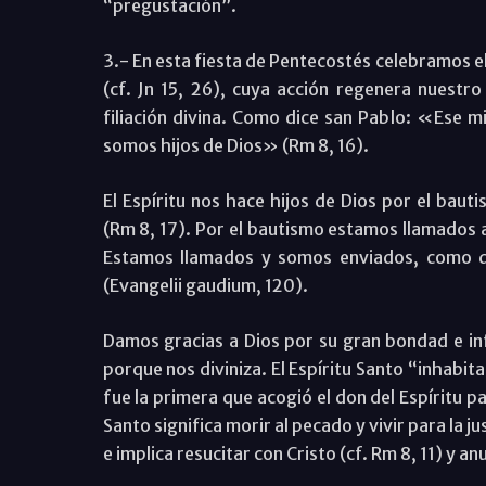
“pregustación”.
3.- En esta fiesta de Pentecostés celebramos el
(cf. Jn 15, 26), cuya acción regenera nuestro 
filiación divina. Como dice san Pablo: «Ese m
somos hijos de Dios» (Rm 8, 16).
El Espíritu nos hace hijos de Dios por el ba
(Rm 8, 17). Por el bautismo estamos llamados a 
Estamos llamados y somos enviados, como dic
(Evangelii gaudium, 120).
Damos gracias a Dios por su gran bondad e infi
porque nos diviniza. El Espíritu Santo “inhabit
fue la primera que acogió el don del Espíritu p
Santo significa morir al pecado y vivir para la jus
e implica resucitar con Cristo (cf. Rm 8, 11) y a