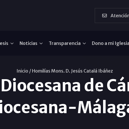
Atención
esis
Noticias
Transparencia
Dono a mi Iglesi
Inicio /
Homilías Mons. D. Jesús Catalá Ibáñez
Diocesana de Cár
iocesana-Málag