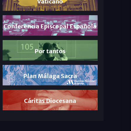
Vaticano
Conferencia Episcopal Española
Por tantos
Plan Málaga Sacra
Cáritas Diocesana