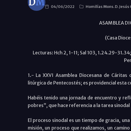
04/06/2022
Homilías Mons. D. Jesús
ASAMBLEA DI
(Casa Dioce
Lecturas: Hch 2, 1-11; Sal 103, 1.24.29-31.3
Pe
1.- La XXVI Asamblea Diocesana de Cáritas cu
litúrgica de Pentecostés; es providencial esta c
Habéis tenido una jornada de encuentro y refl
pobres”, que hace referencia a la tarea sinodal 
El proceso sinodal es un tiempo de gracia, una
misión, un proceso que realizamos, un camino