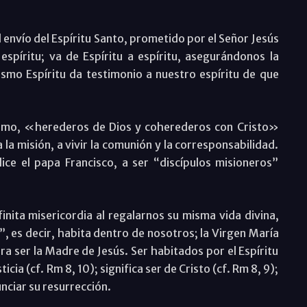
 envío del Espíritu Santo, prometido por el Señor Jesús
espíritu; va de Espíritu a espíritu, asegurándonos la
ismo Espíritu da testimonio a nuestro espíritu de que
utismo, «herederos de Dios y coherederos con Cristo»
la misión, a vivir la comunión y la corresponsabilidad.
e el papa Francisco, a ser “discípulos misioneros”
nita misericordia al regalarnos su misma vida divina,
a”, es decir, habita dentro de nosotros; la Virgen María
ara ser la Madre de Jesús. Ser habitados por el Espíritu
ticia (cf. Rm 8, 10); significa ser de Cristo (cf. Rm 8, 9);
nunciar su resurrección.