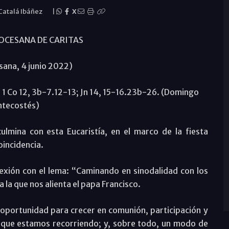
 Catalá Ibáñez
|
X
OCESANA DE CARITAS
sana, 4 junio 2022)
4; 1 Co 12, 3b-7.12-13; Jn 14, 15-16.23b-26. (Domingo
ntecostés)
lmina con esta Eucaristía, en el marco de la fiesta
oincidencia.
exión con el lema: “Caminando en sinodalidad con los
a la que nos alienta el papa Francisco.
 oportunidad para crecer en comunión, participación y
 que estamos recorriendo; y, sobre todo, un modo de