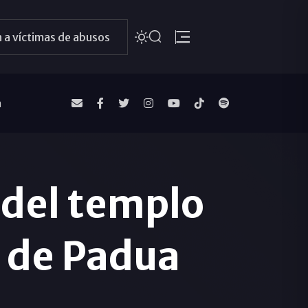
 a víctimas de abusos
a
 del templo
o de Padua