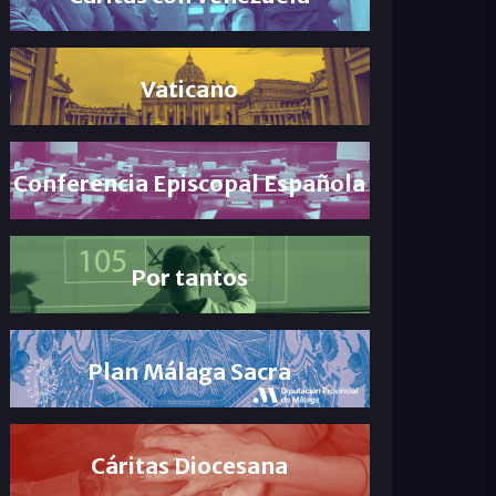
Vaticano
Conferencia Episcopal Española
Por tantos
Plan Málaga Sacra
Cáritas Diocesana