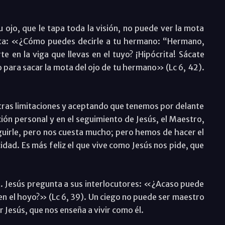
u ojo, que le tapa toda la visión, no puede ver la mota
nta: «¿Cómo puedes decirle a tu hermano: “Hermano,
te en la viga que llevas en el tuyo? ¡Hipócrita! Sácate
ro para sacar la mota del ojo de tu hermano» (Lc 6, 42).
ras limitaciones y aceptando que tenemos por delante
ón personal y en el seguimiento de Jesús, el Maestro,
eguirle, pero nos cuesta mucho; pero hemos de hacer el
cidad. Es más feliz el que vive como Jesús nos pide, que
”. Jesús pregunta a sus interlocutores: «¿Acaso puede
 en el hoyo?» (Lc 6, 39). Un ciego no puede ser maestro
 Jesús, que nos enseña a vivir como él.