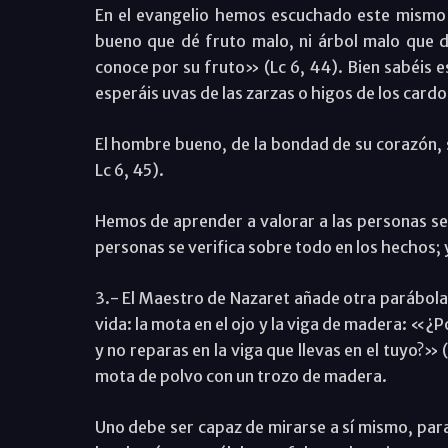
En el evangelio hemos escuchado este mismo 
bueno que dé fruto malo, ni árbol malo que d
conoce por su fruto» (Lc 6, 44). Bien sabéis es
esperáis uvas de las zarzas o higos de los cardos
El hombre bueno, de la bondad de su corazón, sac
Lc 6, 45).
Hemos de aprender a valorar a las personas seg
personas se verifica sobre todo en los hechos; 
3.- El Maestro de Nazaret añade otra parábol
vida: la mota en el ojo y la viga de madera: «¿P
y no reparas en la viga que llevas en el tuyo?
mota de polvo con un trozo de madera.
Uno debe ser capaz de mirarse a sí mismo, par