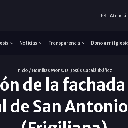
Atención
esis
Noticias
Transparencia
Dono a mi Iglesi
Inicio /
Homilías Mons. D. Jesús Catalá Ibáñez
ón de la fachada
l de San Antoni