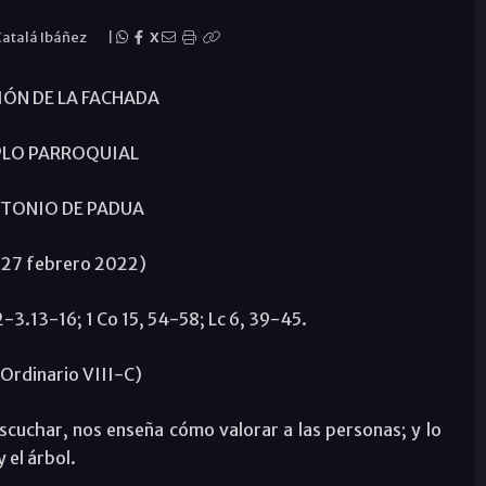
Catalá Ibáñez
|
X
ÓN DE LA FACHADA
PLO PARROQUIAL
NTONIO DE PADUA
a, 27 febrero 2022)
 2-3.13-16; 1 Co 15, 54-58; Lc 6, 39-45.
Ordinario VIII-C)
 escuchar, nos enseña cómo valorar a las personas; y lo
 el árbol.