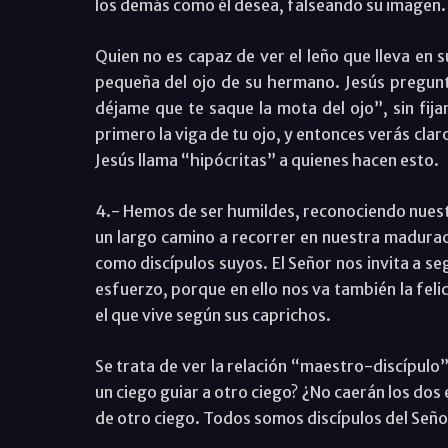
los demás como él desea, falseando su imagen.
Quien no es capaz de ver el leño que lleva en s
pequeña del ojo de su hermano. Jesús pregu
déjame que te saque la mota del ojo”, sin fijar
primero la viga de tu ojo, y entonces verás cla
Jesús llama “hipócritas” a quienes hacen esto.
4.- Hemos de ser humildes, reconociendo nuest
un largo camino a recorrer en nuestra maduraci
como discípulos suyos. El Señor nos invita a s
esfuerzo, porque en ello nos va también la feli
el que vive según sus caprichos.
Se trata de ver la relación “maestro-discípulo
un ciego guiar a otro ciego? ¿No caerán los dos
de otro ciego. Todos somos discípulos del Señor