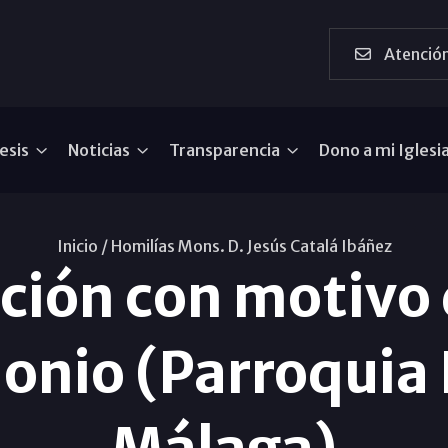
Atención
esis
Noticias
Transparencia
Dono a mi Iglesi
Inicio /
Homilías Mons. D. Jesús Catalá Ibáñez
ración con motivo
onio (Parroquia