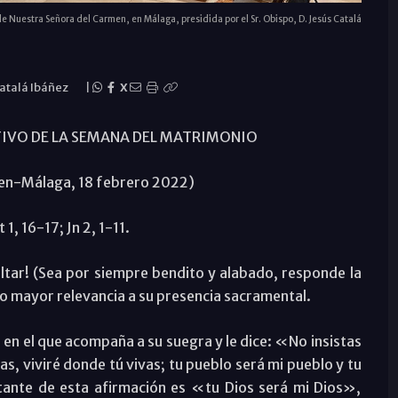
 de Nuestra Señora del Carmen, en Málaga, presidida por el Sr. Obispo, D. Jesús Catalá
Catalá Ibáñez
|
X
TIVO DE LA SEMANA DEL MATRIMONIO
men-Málaga, 18 febrero 2022)
 1, 16-17; Jn 2, 1-11.
ltar! (Sea por siempre bendito y alabado, responde la
 mayor relevancia a su presencia sacramental.
 en el que acompaña a su suegra y le dice: «No insistas
s, viviré donde tú vivas; tu pueblo será mi pueblo y tu
tante de esta afirmación es «tu Dios será mi Dios»,