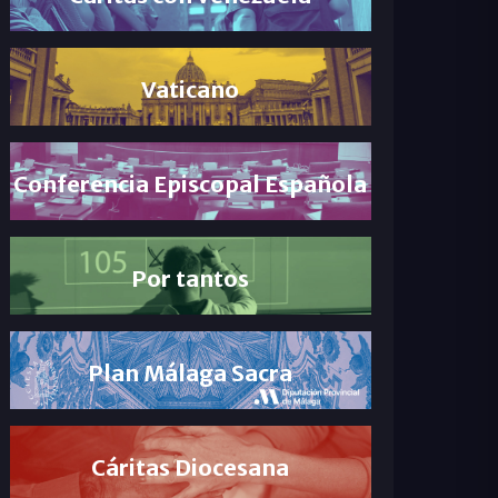
Vaticano
Conferencia Episcopal Española
Por tantos
Plan Málaga Sacra
Cáritas Diocesana