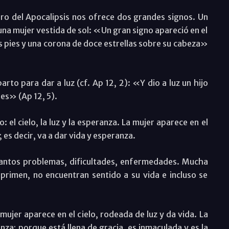
libro del Apocalipsis nos ofrece dos grandes signos. Un
una mujer vestida de sol: «Un gran signo apareció en el
 sus pies y una corona de doce estrellas sobre su cabeza»
arto para dar a luz (cf. Ap 12, 2): «Y dio a luz un hijo
nes» (Ap 12, 5).
 el cielo, la luz y la esperanza. La mujer aparece en el
o; es decir, va a dar vida y esperanza.
antos problemas, dificultades, enfermedades. Mucha
primen, no encuentran sentido a su vida e incluso se
 mujer aparece en el cielo, rodeada de luz y da vida. La
za; porque está llena de gracia, es inmaculada y es la