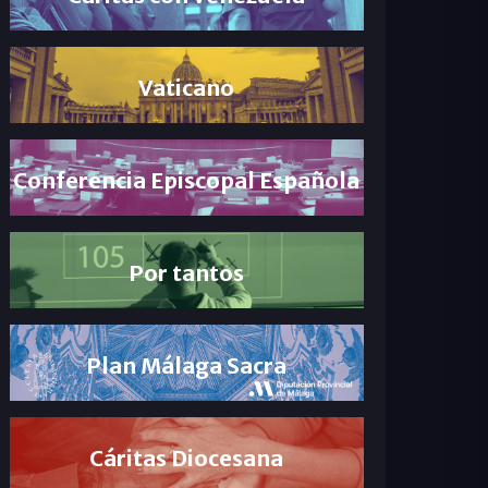
Vaticano
Conferencia Episcopal Española
Por tantos
Plan Málaga Sacra
Cáritas Diocesana