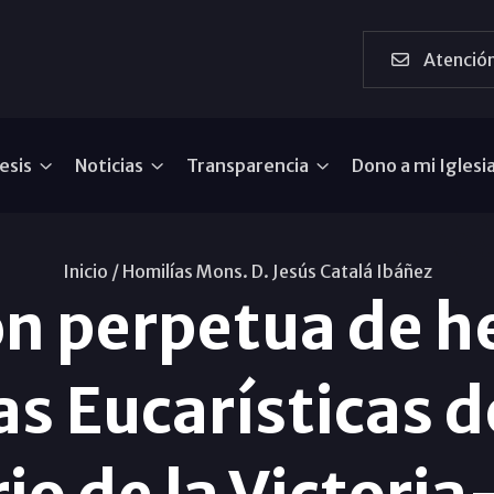
Atención
esis
Noticias
Transparencia
Dono a mi Iglesi
Inicio /
Homilías Mons. D. Jesús Catalá Ibáñez
ón perpetua de 
s Eucarísticas 