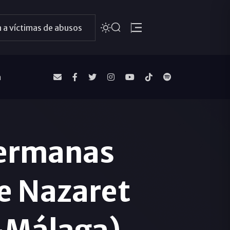
 a víctimas de abusos
a
hermanas
de Nazaret