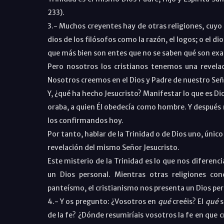
233).
3.- Muchos creyentes hay de otras religiones, cuyo 
dios de los filósofos como la razón, el logos; o el dio
que más bien son entes que no se saben qué son ex
Pero nosotros los cristianos tenemos una revela
Nosotros creemos en el Dios y Padre de nuestro Seño
Y, ¿qué ha hecho Jesucristo? Manifestar lo que es Dio
oraba, a quien Él obedecía como hombre. Y después no
los confirmandos hoy.
Por tanto, hablar de la Trinidad o de Dios uno, únic
revelación del mismo Señor Jesucristo.
Este misterio de la Trinidad es lo que nos diferenci
un Dios personal. Mientras otras religiones co
panteísmo, el cristianismo nos presenta un Dios per
4.- Y os pregunto: ¿Vosotros en
qué
creéis? El
qué
s
de la fe? ¿Dónde resumiríais vosotros la fe en que 