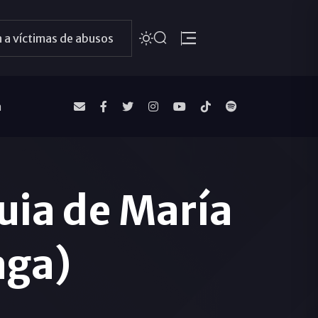
 a víctimas de abusos
a
uia de María
aga)