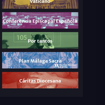
Vaticano
Conferencia Episcopal Española
Por tantos
Plan Málaga Sacra
Cáritas Diocesana