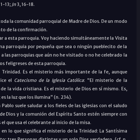
11-13;
Jn
3, 16-18.
a toda la comunidad parroquial de Madre de Dios. De un modo
ento de la confirmación.
ar a esta parroquia. Voy haciendo simultáneamente la Visita
na parroquia por pequeña que sea o ningún pueblecito de la
 las parroquias que aún no he visitado o no he celebrado la
os feligreses de esta parroquia.
 Trinidad. Es el misterio más importante de la fe, aunque
ice el
Catecismo de la Iglesia Católica
: “
El misterio de la
de la vida cristiana. Es el misterio de Dios en sí mismo. Es,
es la luz que los ilumina
” (n. 234).
lo suele saludar a los fieles de las iglesias con el saludo
r de Dios y la comunión del Espíritu Santo estén siempre con
el que usa el celebrante al inicio de la misa.
 en lo que significa el misterio de la Trinidad: La Santísima
to; tres Personas distintas y un solo Dios verdadero. (cf. n.