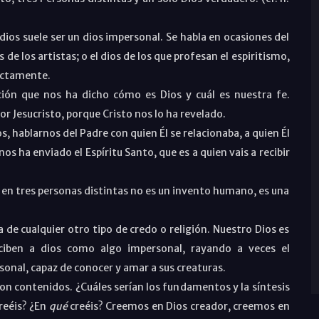
dios suele ser un dios impersonal. Se habla en ocasiones del
s de los artistas; o el dios de los que profesan el espiritismo,
actamente.
ción que nos ha dicho cómo es Dios y cuál es nuestra fe.
r Jesucristo, porque Cristo nos lo ha revelado.
s, hablarnos del Padre con quien Él se relacionaba, a quien Él
s ha enviado el Espíritu Santo, que es a quien vais a recibir
o en tres personas distintas no es un invento humano, es una
a de cualquier otro tipo de credo o religión. Nuestro Dios es
nciben a dios como algo impersonal, rayando a veces el
sonal, capaz de conocer y amar a sus creaturas.
on contenidos. ¿Cuáles serían los fundamentos y la síntesis
creéis? ¿En
qué
creéis? Creemos en Dios creador, creemos en