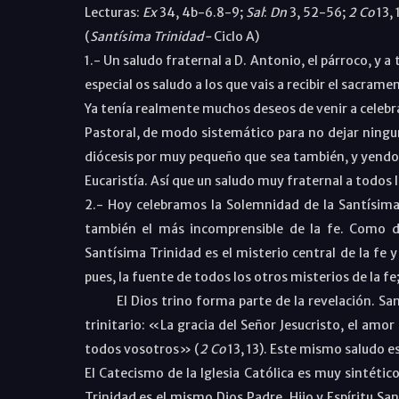
Lecturas:
Ex
34, 4b-6.8-9;
Sal
:
Dn
3, 52-56;
2 Co
13, 
(
Santísima Trinidad-
Ciclo A)
1.-
Un saludo fraternal a D. Antonio, el párroco, y 
especial os saludo a los que vais a recibir el sacram
Ya tenía realmente muchos deseos de venir a celebr
Pastoral, de modo sistemático para no dejar ningu
diócesis por muy pequeño que sea también, y yendo a
Eucaristía. Así que un saludo muy fraternal a todos l
2.- Hoy celebramos la Solemnidad de la Santísima
también el más incomprensible de la fe. Como d
Santísima Trinidad es el misterio central de la fe y 
pues, la fuente de todos los otros misterios de la fe; 
El Dios trino forma parte de la revelación. San Pab
trinitario: «La gracia del Señor Jesucristo, el amo
todos vosotros» (
2 Co
13, 13). Este mismo saludo es 
El Catecismo de la Iglesia Católica es muy sintético
Trinidad es el mismo Dios Padre, Hijo y Espíritu San