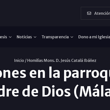
Atención
esis
Noticias
Transparencia
Dono a mi Iglesi
Inicio /
Homilías Mons. D. Jesús Catalá Ibáñez
nes en la parroq
re de Dios (Mál