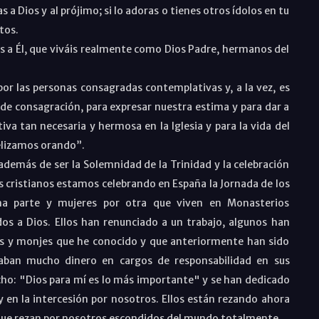
 a Dios y al prójimo; si lo adoras o tienes otros ídolos en tu
tos.
a Él, que viváis realmente como Dios Padre, hermanos del
or las personas consagradas contemplativas y, a la vez, es
 de consagración, para expresar nuestra estima y para dar a
a tan necesaria y hermosa en la Iglesia y para la vida del
elizamos orando”.
además de ser la Solemnidad de la Trinidad y la celebración
os cristianos estamos celebrando en España la Jornada de los
a parte y mujeres por otra que viven en Monasterios
s a Dios. Ellos han renunciado a un trabajo, algunos han
jas y monjes que he conocido y que anteriormente han sido
naban mucho dinero en cargos de responsabilidad en sus
ho: "Dios para mí es lo más importante" y se han dedicado
 y en la intercesión por nosotros. Ellos están rezando ahora
que rezan por nosotros escondidos del mundo totalmente.