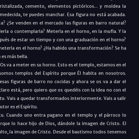
ristalizada, cemento, elementos pictóricos... y moldea la
 humedecida, te puedes manchar. Esa figura no está acabada.
a? ¿Se venden en el mercado las figuras en barro natural?
rla o contemplarla? Meterla en el horno, en la mufla. Y la
spués de estar un tiempo y con una graduación en el horno?
meterla en el horno? ¿Ha habido una transformación? Se ha
 es más bella.
 Os va a meter en su horno. Esto es el templo, estamos en el
 somos templos del Espíritu porque Él habita en nosotros.
esas figuras de barro no cocidas y ahora se os va a dar el
laro está, pero quiero que os quedéis con la idea no con el
itu. Vais a quedar transformados interiormente. Vais a salir
tor es el Espíritu.
itu. Cuando uno entra pagano en el templo y el párroco lo
rque lo hace hijo de Dios, dándole la imagen de Cristo. El
dulto, la imagen de Cristo. Desde el bautismo todos tenemos