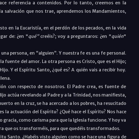
ace referencia a contenidos. Por lo tanto, creemos en la
en la salvación que nos trae, aprendemos los Mandamientos,
to en la Eucaristía, en el perdón de los pecados, en la vida
ugar de: ¿en "
qué"
creéis?; voy a preguntaros: ¿en "
quién
"
 una persona, en “alguien”. Y nuestra fe es una fe personal.
la fuente del amor. La otra persona es Cristo, que es el Hijo;
 Hijo. Y el Espíritu Santo, ¿qué es? A quién vais a recibir hoy.
llena.
ión con respecto de nosotros. El Padre crea, es fuente de
 Hijo actúa revelando al Padre y a la Trinidad, nos manifiesta,
erto en la cruz, se ha acercado a los pobres, ha resucitado
s la actuación del Espíritu? ¿Qué hace el Espíritu? Nos hace
 gracia, como carisma para que la Iglesia funcione. Y hoy va
ra que os transforméis, para que quedéis transformados.
ritu Santo.
¿Habéis visto alguien como se hace una figura de