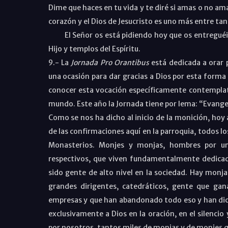
Dime que haces en tu vida y te diré si amas o no amas
corazón y el Dios de Jesucristo es uno más entre tan
El Señor os está pidiendo hoy que os entreguéis 
Hijo y templos del Espíritu.
9.- La
Jornada Pro Orantibus
está dedicada a orar p
una ocasión para dar gracias a Dios por esta forma
conocer esta vocación específicamente contemplativ
mundo. Este año la Jornada tiene por lema: “Evang
Como se nos ha dicho al inicio de la monición, hoy 
de las confirmaciones aquí en la parroquia, todos l
Monasterios. Monjes y monjas, hombres por un
respectivos, que viven fundamentalmente dedicado
sido gente de alto nivel en la sociedad. Hay mon
grandes dirigentes, catedráticos, gente que ga
empresas y que han abandonado todo eso y han dic
exclusivamente a Dios en la oración, en el silencio
por nosotros, tantos miles de monjas y de monjes 