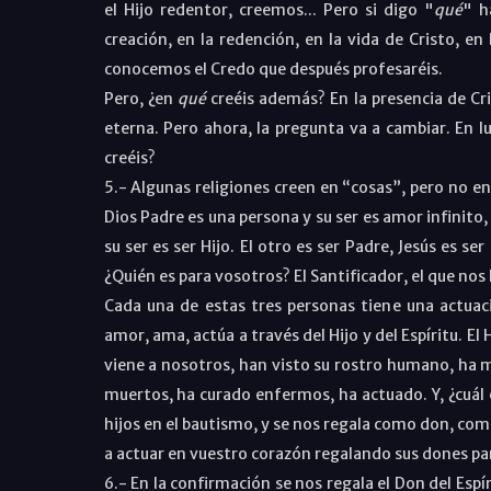
el Hijo redentor, creemos... Pero si digo "
qué
" h
creación, en la redención, en la vida de Cristo, 
conocemos el Credo que después profesaréis.
Pero, ¿en
qué
creéis además? En la presencia de Cris
eterna. Pero ahora, la pregunta va a cambiar. En l
creéis?
5.- Algunas religiones creen en “cosas”, pero no en
Dios Padre es una persona y su ser es amor infinito, 
su ser es ser Hijo. El otro es ser Padre, Jesús es ser
¿Quién es para vosotros? El Santificador, el que nos 
Cada una de estas tres personas tiene una actuac
amor, ama, actúa a través del Hijo y del Espíritu. El
viene a nosotros, han visto su rostro humano, ha mu
muertos, ha curado enfermos, ha actuado. Y, ¿cuál e
hijos en el bautismo, y se nos regala como don, como
a actuar en vuestro corazón regalando sus dones pa
6.- En la confirmación se nos regala el Don del Espí