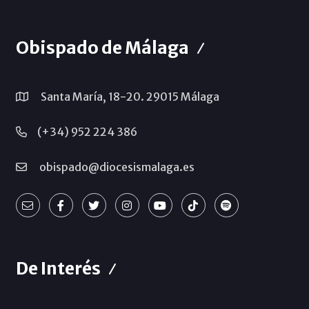
Obispado de Málaga
Santa María, 18-20. 29015 Málaga
(+34) 952 224 386
obispado@diocesismalaga.es
De Interés