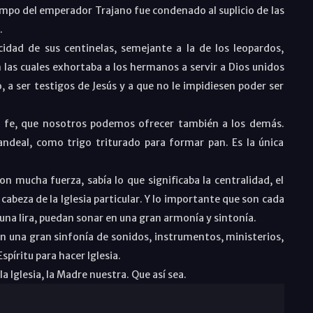
empo del emperador Trajano fue condenado al suplicio de las
.
cidad de sus centinelas, semejante a la de los leopardos,
en las cuales exhortaba a los hermanos a servir a Dios unidos
 a ser testigos de Jesús y a que no le impidiesen poder ser
u fe, que nosotros podemos ofrecer también a los demás.
deal, como trigo triturado para formar pan. Es la única
on mucha fuerza, sabía lo que significaba la centralidad, el
abeza de la Iglesia particular. Y lo importante que son cada
na lira, puedan sonar en una gran armonía y sintonía.
n una gran sinfonía de sonidos, instrumentos, ministerios,
píritu para hacer Iglesia.
a Iglesia, la Madre nuestra. Que así sea.