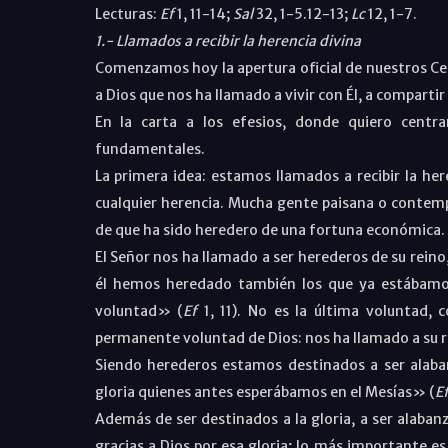
Lecturas:
Ef
1, 11-14;
Sal
32, 1-5.12-13;
Lc
12, 1-7.
1.- Llamados a recibir la herencia divina
Comenzamos hoy la apertura oficial de nuestros Cen
a Dios que nos ha llamado a vivir con Él, a compartir 
En la carta a los efesios, donde quiero centr
fundamentales.
La primera idea: estamos llamados a recibir la her
cualquier herencia. Mucha gente paisana o contempo
de que ha sido heredero de una fortuna económica.
El Señor nos ha llamado a ser herederos de su reino
él hemos heredado también los que ya estábamos
voluntad» (
Ef
1, 11). No es la última voluntad
permanente voluntad de Dios: nos ha llamado a su r
Siendo herederos estamos destinados a ser alaba
gloria quienes antes esperábamos en el Mesías» (
E
Además de ser destinados a la gloria, a ser alabanza 
gracias a Dios por esa gloria; lo más importante es