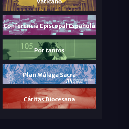
Vaticano
Conferencia Episcopal Española
Por tantos
Plan Málaga Sacra
Cáritas Diocesana