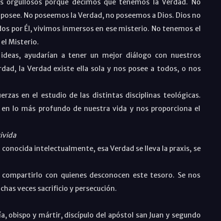
s orgullosos porque decimos que tenemos la Verdad. No
os posee. No poseemos la Verdad, no poseemos a Dios. Dios no
os por Él, vivimos inmersos en ese misterio. No tenemos el
el Misterio.
s ideas, ayudarían a tener un mejor diálogo con nuestros
ad, la Verdad existe ella sola y nos posee a todos, o nos
rzas en el estudio de las distintas disciplinas teológicas.
 en lo más profundo de nuestra vida y nos proporciona el
ivida
 conocida intelectualmente, esa Verdad se lleva la praxis, se
compartirlo con quienes desconocen este tesoro. Se nos
chas veces sacrificio y persecución.
a, obispo y mártir, discípulo del apóstol san Juan y segundo