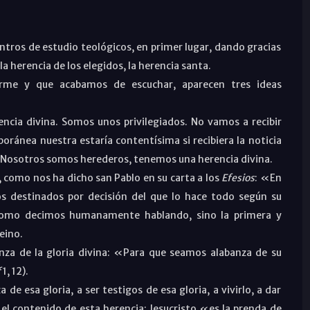
tros de estudio teológicos, en primer lugar, dando gracias
la herencia de los elegidos, la herencia santa.
arme y que acabamos de escuchar, aparecen tres ideas
encia divina. Somos unos privilegiados. No vamos a recibir
ránea nuestra estaría contentísima si recibiera la noticia
 Nosotros somos herederos, tenemos una herencia divina.
, como nos ha dicho san Pablo en su carta a los
Efesios
: «En
 destinados por decisión del que lo hace todo según su
, como decimos humanamente hablando, sino la primera y
eino.
nza de la gloria divina: «Para que seamos alabanza de su
f
1, 12).
de esa gloria, a ser testigos de esa gloria, a vivirlo, a dar
 el contenido de esta herencia: Jesucristo «es la prenda de