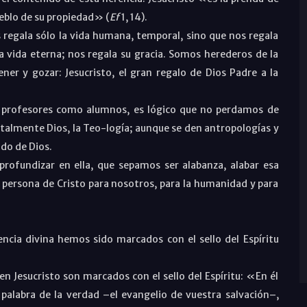
ueblo de su propiedad» (
Ef
1, 14).
s regala sólo la vida humana, temporal, sino que nos regala
la vida eterna; nos regala su gracia. Somos herederos de la
r y gozar: Jesucristo, el gran regalo de Dios Padre a la
a profesores como alumnos, es lógico que no perdamos de
talmente Dios, la Teo-logía; aunque se den antropologías y
ado de Dios.
rofundizar en ella, que sepamos ser alabanza, alabar esa
la persona de Cristo para nosotros, para la humanidad y para
ncia divina hemos sido marcados con el sello del Espíritu
en Jesucristo son marcados con el sello del Espíritu: «En él
palabra de la verdad –el evangelio de vuestra salvación–,