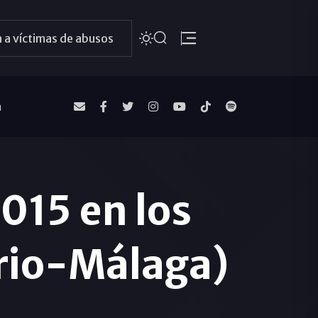
 a víctimas de abusos
a
015 en los
rio-Málaga)