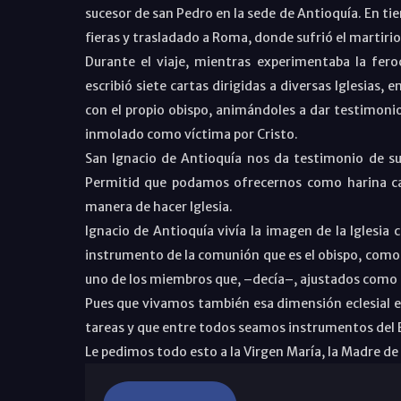
sucesor de san Pedro en la sede de Antioquía. En ti
fieras y trasladado a Roma, donde sufrió el martirio
Durante el viaje, mientras experimentaba la fero
escribió siete cartas dirigidas a diversas Iglesias, 
con el propio obispo, animándoles a dar testimonio,
inmolado como víctima por Cristo.
San Ignacio de Antioquía nos da testimonio de s
Permitid que podamos ofrecernos como harina can
manera de hacer Iglesia.
Ignacio de Antioquía vivía la imagen de la Iglesia c
instrumento de la comunión que es el obispo, como c
uno de los miembros que, –decía–, ajustados como u
Pues que vivamos también esa dimensión eclesial e
tareas y que entre todos seamos instrumentos del Es
Le pedimos todo esto a la Virgen María, la Madre de l