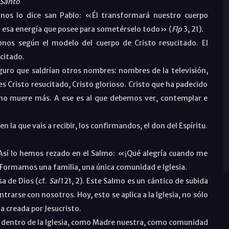
 Santo
í nos lo dice san Pablo: «Él transformará nuestro cuerpo
n esa energía que posee para sometérselo todo» (
Flp
3, 21).
donos según el modelo del cuerpo de Cristo resucitado. El
citado.
uro que saldrían otros nombres: nombres de la televisión,
s Cristo resucitado, Cristo glorioso. Cristo que ha padecido
a no muere más. A ese es al que debemos ver, contemplar e
n la que vais a recibir, los confirmandos, el don del Espíritu.
Así lo hemos rezado en el Salmo: «¡Qué alegría cuando me
. Formamos una familia, una única comunidad e Iglesia.
sa de Dios (cf.
Sal
121, 2). Este Salmo es un cántico de subida
rarse con nosotros. Hoy, esto se aplica a la Iglesia, no sólo
ia creada por Jesucristo.
ar dentro de la Iglesia, como Madre nuestra, como comunidad