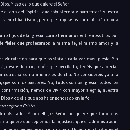
Dios. Y eso es lo que quiere el Señor.
rde el don del Espíritu que robustecerá y aumentará vuestra
steis en el bautismo, pero que hoy se os comunicará de una
omo hijos de la Iglesia, como hermanos entre nosotros por
de fieles que profesamos la misma fe, el mismo amor y la
 vinculación para que os sintáis cada vez más Iglesia. Y a
sí, desde dentro; tenéis que percibirlo; tenéis que apreciar
ión estrecha como miembros de ella. No consideréis ya a la
a, que son los pastores. No, todos somos Iglesia, todos los
a confirmación, hemos de vivir con mayor alegría, nuestra
e Dios y de ella que nos ha engendrado en la fe.
ra seguir a Cristo
dministrador. Y con ella, el Señor no quiere que tomemos
s no quiere que copiemos la injusticia que el administrador
 con unos bienes que no eran suyos. Un administrador es el