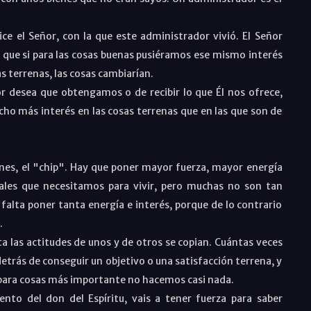
ice el Señor, con la que este administrador vivió. El Señor
o que si para las cosas buenas pusiéramos ese mismo interés
s terrenas, las cosas cambiarían.
r desea que obtengamos o de recibir lo que Él nos ofrece,
ho más interés en las cosas terrenas que en las que son de
nes, el "chip". Hay que poner mayor fuerza, mayor energía
iales que necesitamos para vivir, pero muchas no son tan
 falta poner tanta energía e interés, porque de lo contrario
.
a las actitudes de unos y de otros se copian. Cuántas veces
etrás de conseguir un objetivo o una satisfacción terrena, y
 para cosas más importante no hacemos casi nada.
ento del don del Espíritu, vais a tener fuerza para saber