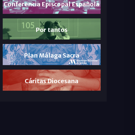
Conferencia Episcopal Española
Por tantos
Plan Málaga Sacra
Cáritas Diocesana