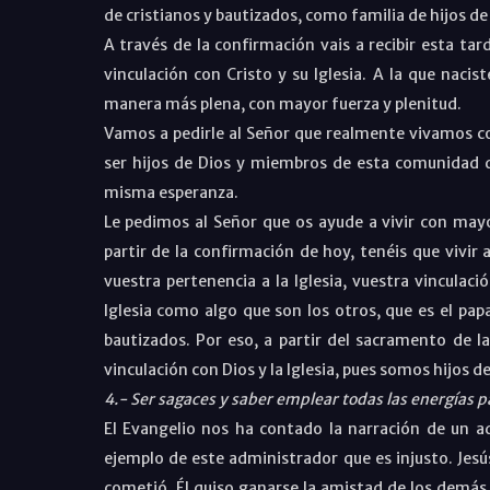
de cristianos y bautizados, como familia de hijos de 
A través de la confirmación vais a recibir esta ta
vinculación con Cristo y su Iglesia. A la que naci
manera más plena, con mayor fuerza y plenitud.
Vamos a pedirle al Señor que realmente vivamos c
ser hijos de Dios y miembros de esta comunidad 
misma esperanza.
Le pedimos al Señor que os ayude a vivir con mayor
partir de la confirmación de hoy, tenéis que vivir a
vuestra pertenencia a la Iglesia, vuestra vinculac
Iglesia como algo que son los otros, que es el pap
bautizados. Por eso, a partir del sacramento de l
vinculación con Dios y la Iglesia, pues somos hijos d
4.- Ser sagaces y saber emplear todas las energías pa
El Evangelio nos ha contado la narración de un a
ejemplo de este administrador que es injusto. Jesú
cometió. Él quiso ganarse la amistad de los demás