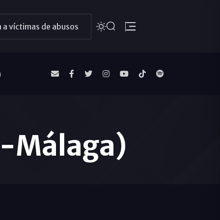
 a víctimas de abusos
a
l-Málaga)