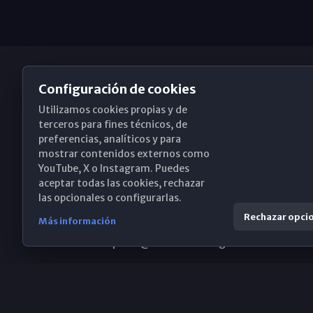
Configuración de cookies
Utilizamos cookies propias y de
Obispado de Málaga
terceros para fines técnicos, de
preferencias, analíticos y para
mostrar contenidos externos como
YouTube, X o Instagram. Puedes
Santa María, 18-20. 29015 Málaga
aceptar todas las cookies, rechazar
las opcionales o configurarlas.
(+34) 952 224 386
Rechazar opci
Más información
obispado@diocesismalaga.es