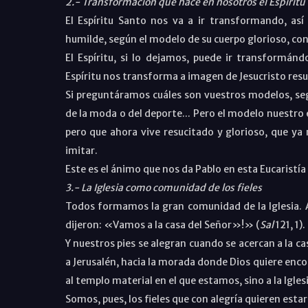
2.- Transformación que hace en nosotros el Espíritu
El Espíritu Santo nos va a ir transformando, as
humilde, según el modelo de su cuerpo glorioso, co
El Espíritu, si lo dejamos, puede ir transformán
Espíritu nos transforma a imagen de Jesucristo resu
Si preguntáramos cuáles son vuestros modelos, seg
de la moda o del deporte... Pero el modelo nuestro e
pero que ahora vive resucitado y glorioso, que y
imitar.
Este es el ánimo que nos da Pablo en esta Eucaristía e
3.- La Iglesia como comunidad de los fieles
Todos formamos la gran comunidad de la Iglesia. 
dijeron: «Vamos a la casa del Señor»!» (
Sal
121, 1)
Y nuestros pies se alegran cuando se acercan a la ca
a Jerusalén, hacia la morada donde Dios quiere encont
al templo material en el que estamos, sino a la Igles
Somos, pues, los fieles que con alegría quieren est