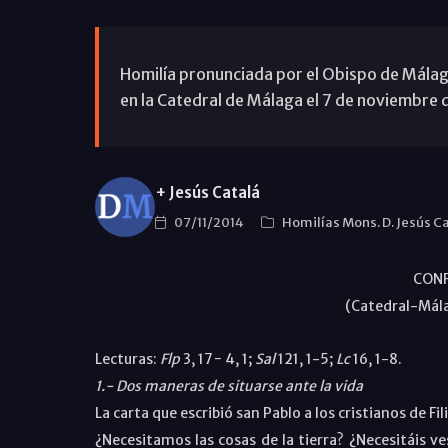
Homilía pronunciada por el Obispo de Málaga
en la Catedral de Málaga el 7 de noviembre 
+ Jesús Catalá
07/11/2014
Homilías Mons. D. Jesús C
CON
(Catedral-Mál
Lecturas:
Flp
3, 17− 4, 1;
Sal
121, 1-5;
Lc
16, 1-8.
1.- Dos maneras de situarse ante la vida
La carta que escribió san Pablo a los cristianos de F
¿Necesitamos las cosas de la tierra? ¿Necesitáis ves