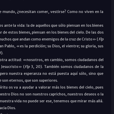
ste mundo, ¿necesitan comer, vestirse? Como no viven en la
s ante la vida: la de aquellos que sólo piensan en los bienes
r de estos bienes, piensan en los bienes del cielo. De las dos
 muchos que andan como enemigos de la cruz de Cristo» (
Flp
an Pablo, «es la perdición; su Dios, el vientre; su gloria, sus
9).
n otra actitud: «nosotros, en cambio, somos ciudadanos del
 Jesucristo» (
Flp
3, 20). También somos ciudadanos de la
 pero nuestra esperanza no está puesta aquí sólo, sino que
 son eternos, que son superiores.
íritu os va a ayudar a valorar más los bienes del cielo, pues
estro Dios no son nuestros caprichos, nuestros deseos o la
de nuestra vida no puede ser ese, tenemos que mirar más allá.
acia Dios.