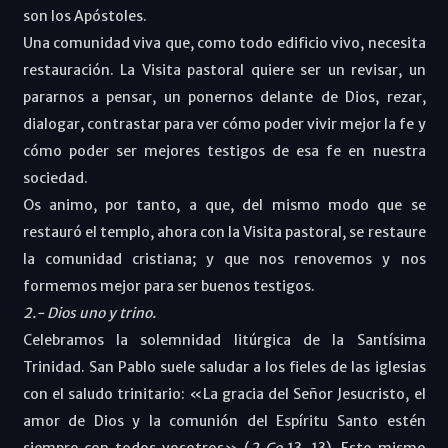
son los Apóstoles.
Una comunidad viva que, como todo edificio vivo, necesita
restauración. La Visita pastoral quiere ser un revisar, un
pararnos a pensar, un ponernos delante de Dios, rezar,
dialogar, contrastar para ver cómo poder vivir mejor la fe y
cómo poder ser mejores testigos de esa fe en nuestra
sociedad.
Os animo, por tanto, a que, del mismo modo que se
restauró el templo, ahora con la Visita pastoral, se restaure
la comunidad cristiana; y que nos renovemos y nos
formemos mejor para ser buenos testigos.
2.- Dios uno y trino.
Celebramos la solemnidad litúrgica de la Santísima
Trinidad. San Pablo suele saludar a los fieles de las iglesias
con el saludo trinitario: «La gracia del Señor Jesucristo, el
amor de Dios y la comunión del Espíritu Santo estén
siempre con todos vosotros» (
2 Co
13, 13). Este mismo