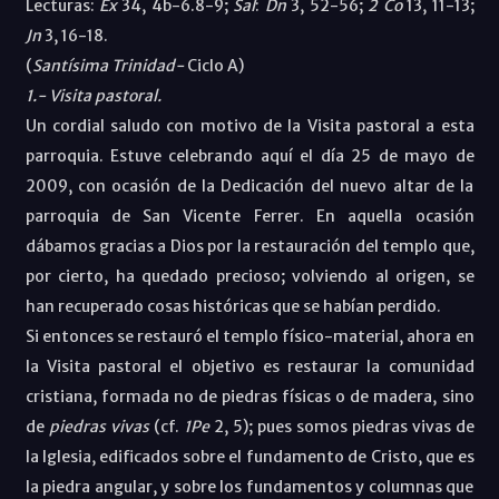
Lecturas:
Ex
34, 4b-6.8-9;
Sal
:
Dn
3, 52-56;
2 Co
13, 11-13;
Jn
3, 16-18.
(
Santísima Trinidad-
Ciclo A)
1.- Visita pastoral.
Un cordial saludo con motivo de la Visita pastoral a esta
parroquia. Estuve celebrando aquí el día 25 de mayo de
2009, con ocasión de la Dedicación del nuevo altar de la
parroquia de San Vicente Ferrer. En aquella ocasión
dábamos gracias a Dios por la restauración del templo que,
por cierto, ha quedado precioso; volviendo al origen, se
han recuperado cosas históricas que se habían perdido.
Si entonces se restauró el templo físico-material, ahora en
la Visita pastoral el objetivo es restaurar la comunidad
cristiana, formada no de piedras físicas o de madera, sino
de
piedras vivas
(cf.
1Pe
2, 5); pues somos piedras vivas de
la Iglesia, edificados sobre el fundamento de Cristo, que es
la piedra angular, y sobre los fundamentos y columnas que