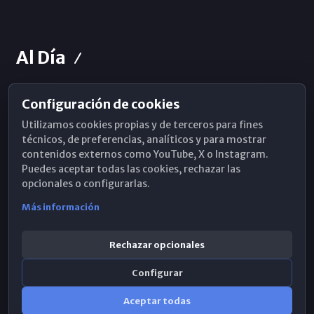
Al Día
Configuración de cookies
Horarios de Misa
Utilizamos cookies propias y de terceros para fines
Hemeroteca
técnicos, de preferencias, analíticos y para mostrar
contenidos externos como YouTube, X o Instagram.
WhatsApp
Puedes aceptar todas las cookies, rechazar las
opcionales o configurarlas.
Más información
Rechazar opcionales
Configurar
Aceptar todas