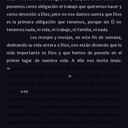
ponemos como obligación el trabajo que queremos hacer y
como devoción a Dios; pero no nos damos cuenta que Dios
es la primera obligación que tenemos, porque sin Él no
tenemos nada, ni vida, ni trabajo, ni familia, ni nada.
Los monjes y monjas, en este fin de semana,
dedicando su vida entera a Dios, nos están diciendo que lo
más importante es Dios y que hemos de ponerlo en el
primer lugar de nuestra vida. A ello nos invita Jesús:
«
Buscad sobre todo el reino de Dios y su justicia;
y todo
esto se os dará por añadidura
»
(
Mt
7, 33). No andemos
agobiados por el pan para comer, o por el vestido para
vestir:
«m
irad los pájaros del cielo: no siembran ni siegan,
ni almacenan y, sin embargo, vuestro Padre celestial los
alimenta (...). Fijaos cómo crecen los lirios del campo: ni
trabajan ni hilan (...). Pues si a la hierba, que hoy está en el
campo y mañana se arroja al horno, Dios la viste así, ¿no