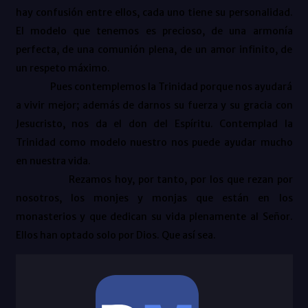
hay confusión entre ellos, cada uno tiene su personalidad.
El modelo que tenemos es precioso, de una armonía
perfecta, de una comunión plena, de un amor infinito, de
un respeto máximo.
Pues contemplemos la Trinidad porque nos ayudará
a vivir mejor; además de darnos su fuerza y su gracia con
Jesucristo, nos da el don del Espíritu. Contemplad la
Trinidad como modelo nuestro nos puede ayudar mucho
en nuestra vida.
Rezamos hoy, por tanto, por los que rezan por
nosotros, los monjes y monjas que están en los
monasterios y que dedican su vida plenamente al Señor.
Ellos han optado solo por Dios. Que así sea.