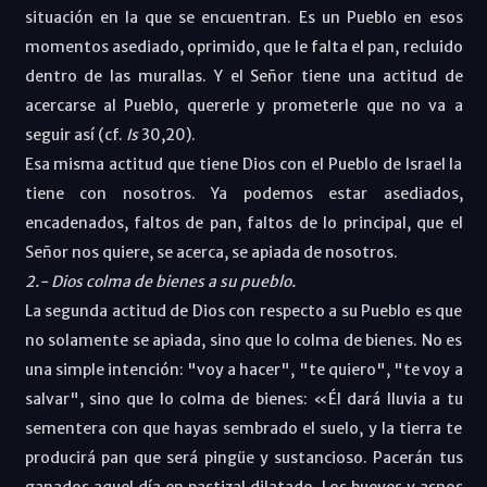
situación en la que se encuentran. Es un Pueblo en esos
momentos asediado, oprimido, que le falta el pan, recluido
dentro de las murallas. Y el Señor tiene una actitud de
acercarse al Pueblo, quererle y prometerle que no va a
seguir así (cf.
Is
30,20).
Esa misma actitud que tiene Dios con el Pueblo de Israel la
tiene con nosotros. Ya podemos estar asediados,
encadenados, faltos de pan, faltos de lo principal, que el
Señor nos quiere, se acerca, se apiada de nosotros.
2.- Dios colma de bienes a su pueblo.
La segunda actitud de Dios con respecto a su Pueblo es que
no solamente se apiada, sino que lo colma de bienes. No es
una simple intención: "voy a hacer", "te quiero", "te voy a
salvar", sino que lo colma de bienes: «Él dará lluvia a tu
sementera con que hayas sembrado el suelo, y la tierra te
producirá pan que será pingüe y sustancioso. Pacerán tus
ganados aquel día en pastizal dilatado. Los bueyes y asnos