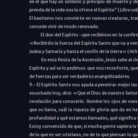
en el que hay un símbolo y principio de muerte y de
prenda de la vida nos la ofrece el Espíritu” (
Libro sob
El bautismo nos convierte en nuevas creaturas, tran
concede vivir de modo renovado.
El don del Espíritu –que recibimos en la confirma
«Recibiréis la fuerza del Espíritu Santo que va a ven
Judea y Samaría y hasta el confín de la tierra» (
Hch
En esta fiesta de la Ascensión, Jesús sube al ciel
Espíritu y así se lo pedimos: que nos reconforte, q
de fuerzas para ser verdaderos evangelizadores.
9.- El Espíritu Santo nos ayuda a penetrar mejor las
escuchado hoy, dice: «Que el Dios de nuestro Señor Je
revelación para conocerlo. Ilumine los ojos de vue
que os llama, cuál la riqueza de gloria que da en h
profundidad a qué estamos llamados, qué significa s
Estoy convencido de que, si mucha gente supiera la ve
de lo que es ser cristiano, no de lo que piensan lo qu