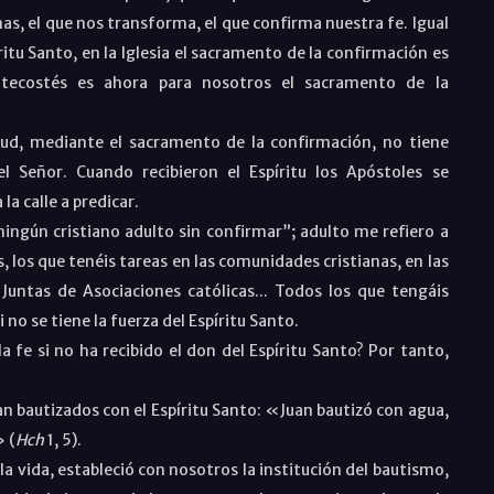
mas, el que nos transforma, el que confirma nuestra fe. Igual
itu Santo, en la Iglesia el sacramento de la confirmación es
ntecostés es ahora para nosotros el sacramento de la
itud, mediante el sacramento de la confirmación, no tiene
el Señor. Cuando recibieron el Espíritu los Apóstoles se
a calle a predicar.
ingún cristiano adulto sin confirmar”; adulto me refiero a
s, los que tenéis tareas en las comunidades cristianas, en las
untas de Asociaciones católicas... Todos los que tengáis
 no se tiene la fuerza del Espíritu Santo.
 fe si no ha recibido el don del Espíritu Santo? Por tanto,
ían bautizados con el Espíritu Santo: «Juan bautizó con agua,
 (
Hch
1, 5).
la vida, estableció con nosotros la institución del bautismo,