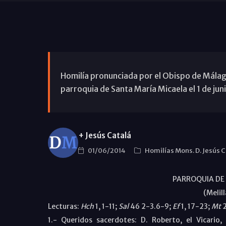
Homilía pronunciada por el Obispo de Málaga,
parroquia de Santa María Micaela el 1 de jun
+ Jesús Catalá
01/06/2014
Homilías Mons. D. Jesús 
PARROQUIA DE
(Melill
Lecturas:
Hch
1, 1-11;
Sal
46 2-3.6-9;
Ef
1, 17-23;
Mt
2
1.- Queridos sacerdotes: D. Roberto, el Vicari