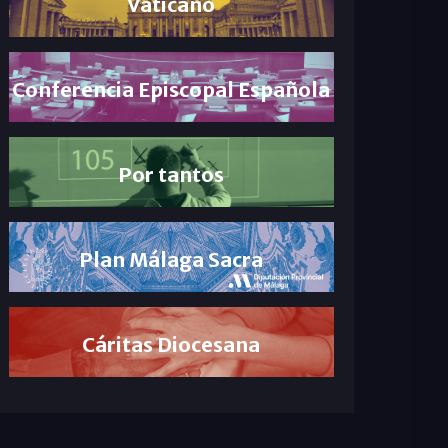
Vaticano
Conferencia Episcopal Española
Por tantos
Plan Málaga Sacra
Cáritas Diocesana