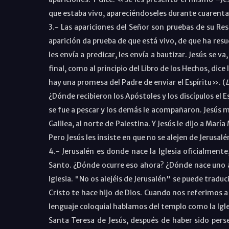
que estaba vivo, apareciéndoseles durante cuarenta 
3.- Las apariciones del Señor son pruebas de su Resu
aparición da prueba de que está vivo, de que ha resu
les envía a predicar, les envía a bautizar. Jesús se va
final, como al principio del Libro de los Hechos, dic
hay una promesa del Padre de enviar el Espíritu». (
L
¿Dónde recibieron los Apóstoles y los discípulos el E
se fue a pescar y los demás le acompañaron. Jesús mu
Galilea, al norte de Palestina. Y Jesús le dijo a Marí
Pero Jesús les insiste en que no se alejen de Jerusalé
4.- Jerusalén es donde nace la Iglesia oficialmente
Santo. ¿Dónde ocurre eso ahora? ¿Dónde nace uno a la
Iglesia. "No os alejéis de Jerusalén" se puede traduc
Cristo te hace hijo de Dios. Cuando nos referimos a
lenguaje coloquial hablamos del templo como la Iglesi
Santa Teresa de Jesús, después de haber sido perse