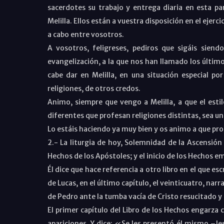
sacerdotes su trabajo y entrega diaria en esta p
Melilla. Ellos están a vuestra disposición en el ejerc
a cabo entre vosotros.
A vosotros, feligreses, pediros que sigáis sie
evangelización, a la que nos han llamado los últim
cabe dar en Melilla, en una situación especial po
religiones, de otros credos.
Animo, siempre que vengo a Melilla, a que el estil
diferentes que profesan religiones distintas, sea un
Lo estáis haciendo ya muy bien y os animo a que pro
2.- La liturgia de hoy, Solemnidad de la Ascensión 
Hechos de los Apóstoles; y el inicio de los Hechos e
Él dice que hace referencia a otro libro en el que esc
de Lucas, en el último capítulo, el veinticuatro, nar
de Pedro ante la tumba vacía de Cristo resucitado y 
El primer capítulo del Libro de los Hechos engarza 
apariciones. Y dice: «Se les presentó él mismo –J