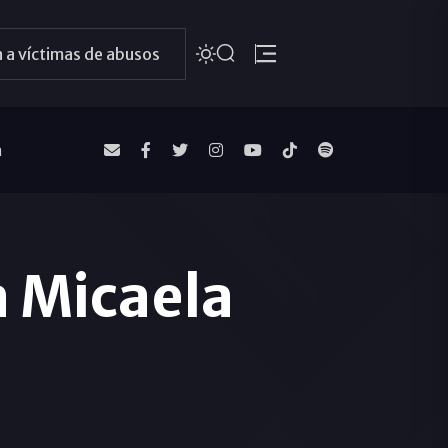
 a víctimas de abusos
a
a Micaela