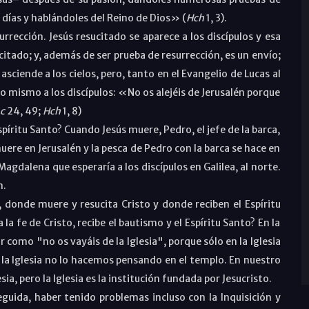
días y hablándoles del Reino de Dios» (
Hch
1, 3).
rrección. Jesús resucitado se aparece a los discípulos y esa
citado; y, además de ser prueba de resurrección, es un envío;
, asciende a los cielos, pero, tanto en el Evangelio de Lucas al
e lo mismo a los discípulos: «No os alejéis de Jerusalén porque
c
24, 49;
Hch
1, 8)
spíritu Santo? Cuando Jesús muere, Pedro, el jefe de la barca,
ere en Jerusalén y la pesca de Pedro con la barca se hace en
a Magdalena que esperaría a los discípulos en Galilea, al norte.
n.
, donde muere y resucita Cristo y donde reciben el Espíritu
 fe de Cristo, recibe el bautismo y el Espíritu Santo? En la
ir como "no os vayáis de la Iglesia", porque sólo en la Iglesia
 la Iglesia no lo hacemos pensando en el templo. En nuestro
a, pero la Iglesia es la institución fundada por Jesucristo.
guida, haber tenido problemas incluso con la Inquisición y