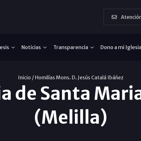
Atención
esis
Noticias
Transparencia
Dono a mi Iglesi
Inicio /
Homilías Mons. D. Jesús Catalá Ibáñez
a de Santa Mari
(Melilla)