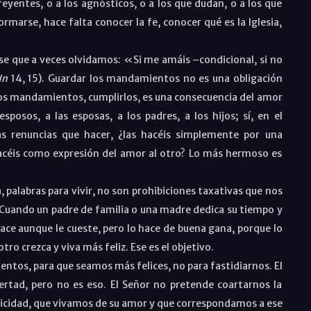
reyentes, o a los agnósticos, o a los que dudan, o a los que
marse, hace falta conocer la fe, conocer qué es la Iglesia,
ase que a veces olvidamos:
«Si me amáis –condicional, si no
Jn
14, 15). Guardar los mandamientos no es una obligación
 los mandamientos, cumplirlos, es una consecuencia del amor
posos, a las esposas, a los padres, a los hijos; sí, en el
 renuncias que hacer, ¿las hacéis simplemente por una
hacéis como expresión del amor al otro? Lo más hermoso es
palabras para vivir, no son prohibiciones taxativas que nos
. Cuando un padre de familia o una madre dedica su tiempo y
 hace aunque le cueste, pero lo hace de buena gana, porque lo
ro crezca y viva más feliz. Ese es el objetivo.
ntos, para que seamos más felices, no para fastidiarnos. El
ibertad, pero no es eso. El Señor no pretende coartarnos la
elicidad, que vivamos de su amor y que correspondamos a ese