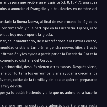
manos para que recibieran el Espíritu (cf. 8, 15-17); una cosa
pulos a anunciar el Evangelio y a bautizarles en nombre del
ciarle la Buena Nueva, al final de ese proceso, lo lógico es
 confirmación y que participe en la Eucaristía. Fijaros, este
 que hoy nos propone la Iglesia.
nar, de ir madurando, de ir acercándose a la Patria Celeste,
comunidad cristiana también engendra nuevos hijos a través
onfirmación y les ayuda a participar de la Eucaristía. Esa es la
e comunidad cristiana del Corpus.
al y primordial, después vienen otras tareas. Después viene,
iene confortar a los enfermos, viene ayudar a crecer a los
óvenes, cuidar de la familia y de los que quieren prepararse
 fe y de vida.
rque ya lo estáis haciendo y a lo que os animo para hacerlo
í siempre me ha gustado, y además que tiene una regla