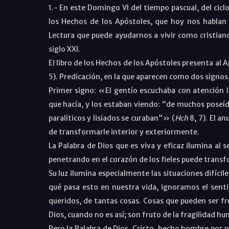
1.- En este Domingo VI del tiempo pascual, del cic
los Hechos de los Apóstoles, que hoy nos hablan 
Lectura que puede ayudarnos a vivir como cristian
siglo XXI.
El libro de los Hechos de los Apóstoles presenta al A
5). Predicación, en la que aparecen como dos signos,
Primer signo: «El gentío escuchaba con atención lo
que hacía, y los estaban viendo: “de muchos poseíd
paralíticos y lisiados se curaban”» (
Hch
8, 7). El an
de transformarle interior y exteriormente.
La Palabra de Dios que es viva y eficaz ilumina al 
penetrando en el corazón de los fieles puede trans
Su luz ilumina especialmente las situaciones difíc
qué pasa esto en nuestra vida, ignoramos el senti
queridos, de tantas cosas. Cosas que pueden ser f
Dios, cuando no es así; son fruto de la fragilidad h
Pero la Palabra de Dios, Cristo, hecho hombre por n