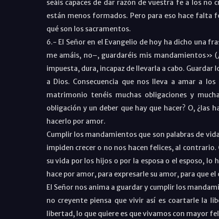
seáis capaces de dar razón de vuestra fe a los no c
están menos formados. Pero para eso hace falta for
qué son los sacramentos.
6.- El Señor en el Evangelio de hoy ha dicho una fr
me amáis, no–, guardaréis mis mandamientos» (
impuesta, dura, incapaz de llevarla a cabo. Guardar
a Dios. Consecuencia que nos lleva a amar a los es
matrimonio tenéis muchas obligaciones y muchas
obligación y un deber que hay que hacer? O, ¿las 
hacerlo por amor.
Cumplir los mandamientos que son palabras de vida, 
impiden crecer o no nos hacen felices, al contrario
su vida por los hijos o por la esposa o el esposo, lo
hace por amor, para expresarle su amor, para que el ot
El Señor nos anima a guardar y cumplir los mandamie
no creyente piensa que vivir así es coartarle la l
libertad, lo que quiere es que vivamos con mayor f