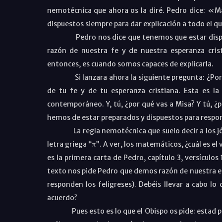
nemotécnica que ahora os la diré. Pedro dice: «Más
dispuestos siempre para dar explicación a todo el q
Pedro nos dice que tenemos que estar dispuesto
razón de nuestra fe y de nuestra esperanza crist
entonces, es cuando somos capaces de explicarla.
Si lanzara ahora la siguiente pregunta: ¿Por qu
de tu fe y de tu esperanza cristiana. Esta es la
contemporáneo. Y, tú, ¿por qué vas a Misa? Y tú, ¿po
hemos de estar preparados y dispuestos para respon
La regla nemotécnica que suelo decir a los jóvenes
letra griega “π”. A ver, los matemáticos, ¿cuál es el 
es la primera carta de Pedro, capítulo 3, versículos
texto nos pide Pedro que demos razón de nuestra e
responden los feligreses). Debéis llevar a cabo lo
acuerdo?
Pues esto es lo que el Obispo os pide: estad pre