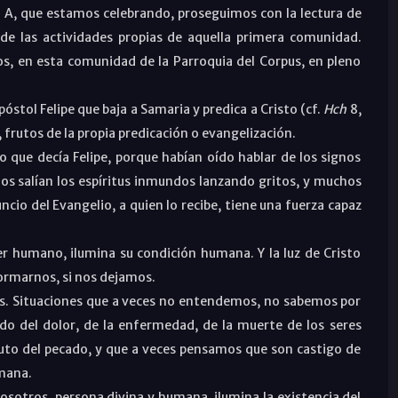
lo A, que estamos celebrando, proseguimos con la lectura de
de las actividades propias de aquella primera comunidad.
os, en esta comunidad de la Parroquia del Corpus, en pleno
póstol Felipe que baja a Samaria y predica a Cristo (cf.
Hch
8,
 frutos de la propia predicación o evangelización.
 que decía Felipe, porque habían oído hablar de los signos
os salían los espíritus inmundos lanzando gritos, y muchos
uncio del Evangelio, a quien lo recibe, tiene una fuerza capaz
ser humano, ilumina su condición humana. Y la luz de Cristo
formarnos, si nos dejamos.
iles. Situaciones que a veces no entendemos, no sabemos por
do del dolor, de la enfermedad, de la muerte de los seres
ruto del pecado, y que a veces pensamos que son castigo de
umana.
osotros, persona divina y humana, ilumina la existencia del