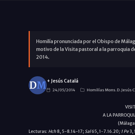
Homilía pronunciada por el Obispo de Málaga,
motivo de la Visita pastoral a la parroquia 
2014.
+ Jesús Catalá
24/05/2014
Homilías Mons. D. Jesús 
VISI
A LA PARROQUI
(Málaga
Lecturas:
Hch
8, 5-8.14-17;
Sal
65, 1-7.16.20
; 1
Pe
3, 