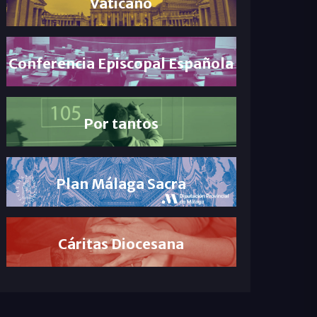
Vaticano
Conferencia Episcopal Española
Por tantos
Plan Málaga Sacra
Cáritas Diocesana