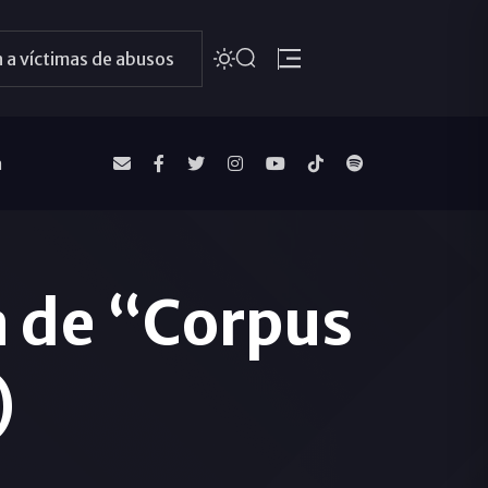
 a víctimas de abusos
a
ia de “Corpus
)