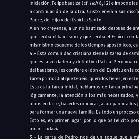
iniciación. Felipe bautiza (cf.
Hch
8, 12) e impone las 
a continuación de la otra. Cristo envía a sus discí
Padre, del Hijo y del Espíritu Santo.
A un no creyente, a un no bautizado después de anun
que reciba el bautismo y que reciba el Espíritu en la
mismísimo esquema de los tiempos apostólicos, es el
4.- Esta comunidad cristiana tiene la tarea de cami
que es la verdadera y definitiva Patria. Pero una 
del bautismo, les confiere el don del Espíritu en la c
tarea primordial que tenéis, queridos fieles, en est
Esta es la tarea inicial, hablamos de tarea princip
lógicamente, la atención a los más necesitados, v
niños en la fe, hacerles madurar, acompañar a los j
para formar una nueva familia. Es todo un proceso de
Esto es, en primer lugar, por lo que os felicito po
mejor todavía.
5.- La carta de Pedro nos da un toque que a m