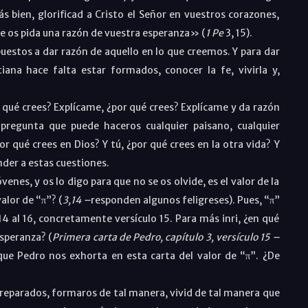
 bien, glorificad a Cristo el Señor en vuestros corazones,
ue os pida una razón de vuestra esperanza» (
1
Pe
3, 15).
s a dar razón de aquello en lo que creemos. Y para dar
iana hace falta estar formados, conocer la fe, vivirla y,
é crees? Explícame, ¿por qué crees? Explícame y da razón
 pregunta que puede haceros cualquier paisano, cualquier
r qué crees en Dios? Y tú, ¿por qué crees en la otra vida? Y
der a estas cuestiones.
, y os lo digo para que no se os olvide, es el valor de la
valor de “π”? (
3,14
–
responden algunos feligreses). Pues, “π”
 14 al 16, concretamente versículo 15. Para más inri, ¿en qué
speranza? (
Primera carta de Pedro, capítulo 3, versículo 15 –
 que Pedro nos exhorta en esta carta del valor de “π”. ¿De
parados, formaros de tal manera, vivid de tal manera que