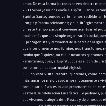
amor. De esta forma las cosas se ven de otra maner
7.- El Señor Jesús nos envía el Espíritu Santo, est
Espíritu Santo, aunque ya lo hemos recibido en 
liturgia y Pascua celebramos; y que, litúrgicament
En este tiempo pascual conviene acentuar el protag
mucho más que una simple organización social, pues qu
El protagonista y el timonel de la barca de la Iglesi
que interiormente nos ilumine, nos transforme, nos
rumbo que Él quiere, no el que nosotros queramos 
Permitamos, pues, al Espíritu, que es el don de Cr
como comunidad parroquial e Iglesia.
8.- Con esta Visita Pastoral queremos, como hem
más, amarnos mejor, ayudarnos mutuamente a vivir l
comunitaria. Esto es lo que pretendemos en este 
Pastoral, la celebración Eucarística. Le pedimos, p
que vivamos la alegría de la Pascua y dejemos que el