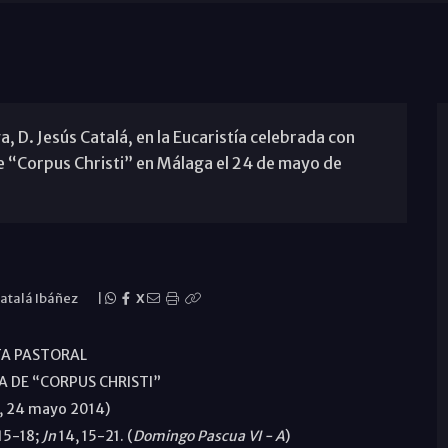
 D. Jesús Catalá, en la Eucaristía celebrada con
de “Corpus Christi” en Málaga el 24 de mayo de
Catalá Ibáñez
|
X
TA PASTORAL
A DE “CORPUS CHRISTI”
, 24 mayo 2014)
15-18;
Jn
14, 15-21. (
Domingo Pascua VI - A
)