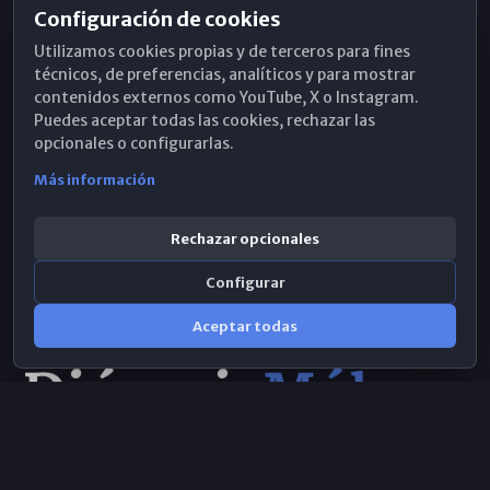
Configuración de cookies
Horarios de Misa
Utilizamos cookies propias y de terceros para fines
Hemeroteca
técnicos, de preferencias, analíticos y para mostrar
contenidos externos como YouTube, X o Instagram.
WhatsApp
Puedes aceptar todas las cookies, rechazar las
opcionales o configurarlas.
Más información
Rechazar opcionales
Configurar
Aceptar todas
Consulta IA
×
© 2026 Obispado de Málaga
Selecciona el área y realiza tu consulta