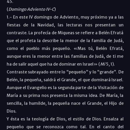
45.
(
Domingo Adviento IV-C
)
1.-
En este IV domingo de Adviento, muy próximo ya a las
fiestas de la Navidad, las lecturas nos presentan un
contraste. La profecía de Miqueas se refiere a Belén Efratá
que el profeta la describe la menor de la familia de Judá,
como el pueblo más pequeño.
«Mas tú, Belén Efratá,
aunque eres la menor entre las familias de Judá, de ti me
ha de salir aquel que ha de dominar en Israel
» (
Mi
5, 1)
.
Contraste subrayado entre lo “pequeño” y lo “grande”. De
Belén, la pequeña, saldrá el Grande, el que dominará Israel.
Aunque el Evangelio es la segunda parte de la Visitación de
María a su prima nos presenta la misma idea. De María, la
sencilla, la humilde, la pequeña nace el Grande, el Hijo de
Dios.
Y ésta es la teología de Dios, el estilo de Dios. Ensalza al
pequeño que se reconozca como tal. En el canto del