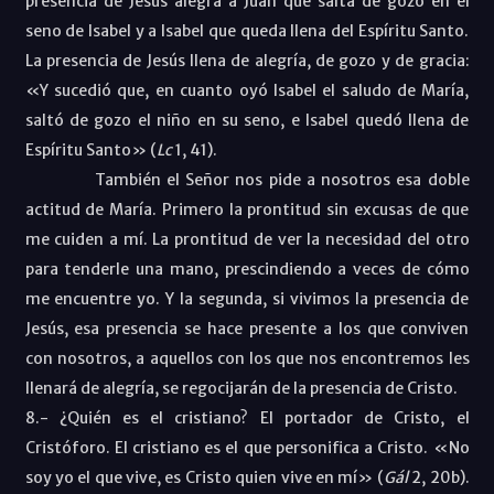
presencia de Jesús alegra a Juan que salta de gozo en el
seno de Isabel y a Isabel que queda llena del Espíritu Santo.
La presencia de Jesús llena de alegría, de gozo y de gracia:
«Y sucedió que, en cuanto oyó Isabel el saludo de María,
saltó de gozo el niño en su seno, e Isabel quedó llena de
Espíritu Santo
» (
Lc
1, 41
)
.
También el Señor nos pide a nosotros esa doble
actitud de María. Primero la prontitud sin excusas de que
me cuiden a mí. La prontitud de ver la necesidad del otro
para tenderle una mano, prescindiendo a veces de cómo
me encuentre yo. Y la segunda, si vivimos la presencia de
Jesús, esa presencia se hace presente a los que conviven
con nosotros, a aquellos con los que nos encontremos les
llenará de alegría, se regocijarán de la presencia de Cristo.
8.- ¿Quién es el cristiano? El portador de Cristo, el
Cristóforo. El cristiano es el que personifica a Cristo. «N
o
soy yo el que vive, es Cristo quien vive en mí
» (
Gál
2, 20b).