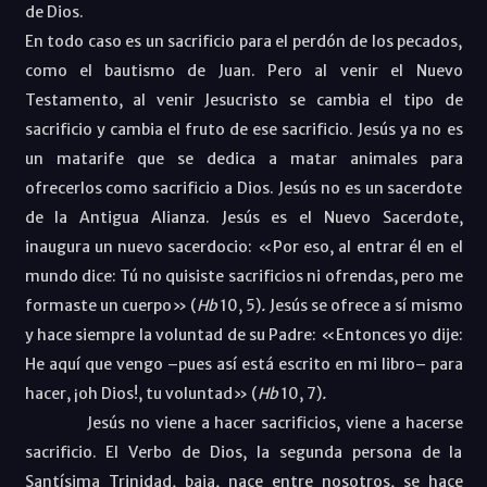
de Dios.
En todo caso es un sacrificio para el perdón de los pecados,
como el bautismo de Juan. Pero al venir el Nuevo
Testamento, al venir Jesucristo se cambia el tipo de
sacrificio y cambia el fruto de ese sacrificio. Jesús ya no es
un matarife que se dedica a matar animales para
ofrecerlos como sacrificio a Dios. Jesús no es un sacerdote
de la Antigua Alianza. Jesús es el Nuevo Sacerdote,
inaugura un nuevo sacerdocio: «
Por eso, al entrar él en el
mundo dice: Tú no quisiste sacrificios ni ofrendas, pero me
formaste un cuerpo
» (
Hb
10, 5
)
.
Jesús se ofrece a sí mismo
y hace siempre la voluntad de su Padre:
«
Entonces yo dije:
He aquí que vengo –pues así está escrito en mi libro– para
hacer, ¡oh Dios!, tu voluntad
» (
Hb
10, 7
)
.
Jesús no viene a hacer sacrificios, viene a hacerse
sacrificio. El Verbo de Dios, la segunda persona de la
Santísima Trinidad, baja, nace entre nosotros, se hace