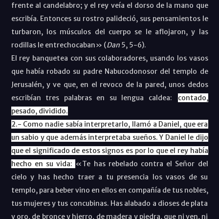
frente al candelabro; y el rey veía el dorso de la mano que
escribía. Entonces su rostro palideció, sus pensamientos le
turbaron, los músculos del cuerpo se le aflojaron, y las
rodillas le entrechocaban» (
Dan
5, 5-6
).
El rey banquetea con sus colaboradores, usando los vasos
que había robado su padre Nabucodonosor del templo de
Jerusalén, y ve que, en el revoco de la pared, unos dedos
escribían tres palabras en su lengua caldea:
contado,
pesado, dividido.
2.- Como nadie sabía interpretarlo, llamó a Daniel, que era
un sabio y que además interpretaba sueños. Y Daniel le dijo
que el significado de estos signos es por lo que el rey había
hecho en su vida:
«Te has rebelado contra el Señor del
cielo y has hecho traer a tu presencia los vasos de su
templo, para beber vino en ellos en compañía de tus nobles,
tus mujeres y tus concubinas. Has alabado a dioses de plata
y oro, de bronce y hierro, de madera y piedra, que ni ven, ni