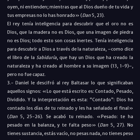
oyen, ni entienden; mientras que al Dios dueño de tu vida y
tus empresas no lo has honrado» (
Dan
5, 23
).
El rey tenía inteligencia para descubrir que el oro no es
Dios, que la madera no es Dios, que una imagen de piedra
no es Dios; todo esto son cosas inertes. Tenía inteligencia
para descubrir a Dios a través de la naturaleza, –como dice
el libro de la
Sabiduría
, que hay un Dios que ha creado la
naturaleza y ha creado al hombre a su imagen (13, 1-9)–,
pero no fue capaz.
3.- Daniel le descifró al rey Baltasar lo que significaban
aquellos signos: «Lo que está escrito es: Contado, Pesado,
Dividido. Y la interpretación es esta: “Contado”: Dios ha
contado los días de tu reinado y les ha señalado el final»
(
Dan
5, 25-26
). Se acabó tu reinado. «Pesado: te ha
pesado en la balanza, y te falta peso» (
Dan
5, 27
). No
tienes sustancia, estás vacío, no pesas nada, no tienes peso