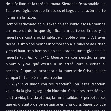
de la fe ilumina la razón humana. Siendo la fe razonable –la
fe no es ilógica porque Cristo es el Logos o la razón– la fe
ilumina a la razón.
Hemos escuchado en el texto de san Pablo a los Romanos
un recuerdo de lo que significa la muerte de Cristo y la
muerte del cristiano. Él habla de un doble binomio. A través
del bautismo nos hemos incorporado a la muerte de Cristo
y en el bautismo hemos sido sepultados, sumergidos en la
muerte (cf.
Rm
6, 3-4). Muerte va con pecado, primer
binomio. ¿Por qué existe la muerte? Porque existe el
pecado. El que se incorpora a la muerte de Cristo puede
compartir también la resurrección.
3.- Y, ¿qué va unido con resurrección? Con la resurrección
va unida la gloria, segundo binomio. Con la resurrección va
la otra vida, la vida eterna, la inmortalidad. El perpetuarse,
que es distinto de perpetuarse en una obra. Supongo que
habréis oído en nuestra sociedad cuando hay un funeral de