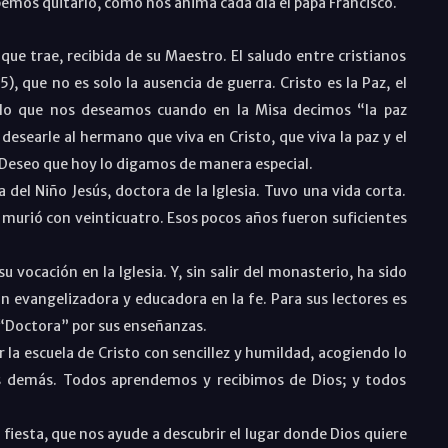
ebemos quitarlo, como nos anima cada día el papa Francisco.
e trae, recibida de su Maestro. El saludo entre cristianos
 5
), que no es solo la ausencia de guerra. Cristo es la Paz, el
s lo que nos deseamos cuando en la Misa decimos “la paz
desearle al hermano que viva en Cristo, que viva la paz y el
. Deseo que hoy lo digamos de manera especial.
a del Niño Jesús, doctora de la Iglesia. Tuvo una vida corta.
 murió con veinticuatro. Esos pocos años fueron suficientes
ación en la Iglesia. Y, sin salir del monasterio, ha sido
 evangelizadora y educadora en la fe. Para sus lectores es
“Doctora” por sus enseñanzas.
a escuela de Cristo con sencillez y humildad, acogiendo lo
os demás. Todos aprendemos y recibimos de Dios; y todos
esta, que nos ayude a descubrir el lugar donde Dios quiere