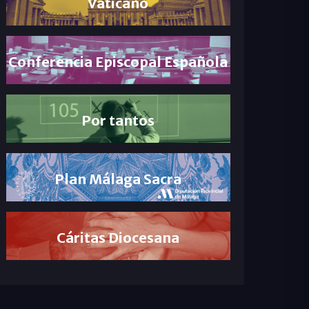
Vaticano
Conferencia Episcopal Española
Por tantos
Plan Málaga Sacra
Cáritas Diocesana