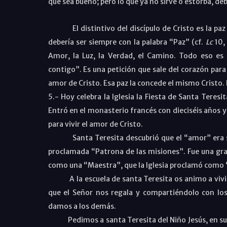
que sea bueno; pero lo que ya no sirve o estorba, d
El distintivo del discípulo de Cristo es la paz qu
debería ser siempre con la palabra “Paz” (cf.
Lc
10,
Amor, la Luz, la Verdad, el Camino. Todo eso e
contigo”. Es una petición que sale del corazón para 
amor de Cristo. Esa paz la concede el mismo Cristo
5.- Hoy celebra la Iglesia la Fiesta de Santa Teresit
Entró en el monasterio francés con dieciséis años y
para vivir el amor de Cristo.
Santa Teresita descubrió que el “amor” era su voc
proclamada “Patrona de las misiones”. Fue una gran
como una “Maestra”, que la Iglesia proclamó como 
A la escuela de santa Teresita os animo a vivir l
que el Señor nos regala y compartiéndolo con l
damos a los demás.
Pedimos a santa Teresita del Niño Jesús, en su fi