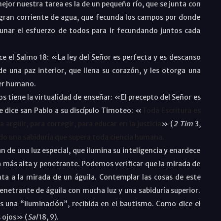
nuestra tarea es la de un pequeño río, que se junta con
 gran corriente de agua, que fecunda los campos por donde
aunar el esfuerzo de todos para ir fecundando juntos cada
ce el Salmo 18
:
«La ley del Señor es perfecta y es descanso
de una paz interior, que llena su corazón, y les otorga una
ber humano.
iene la virtualidad de enseñar: «El precepto del Señor es
e dice san Pablo a su discípulo Timoteo: «
Toda Escritura es
 argüir, para corregir, para educar en la justicia
» (
2 Tim
3,
ido una sabiduría que supera toda ciencia humana.
una luz especial, que ilumina su inteligencia y enardece
a más alta y penetrante. Podemos verificar que la mirada de
ta a la mirada de un águila. Contemplar las cosas de este
netrante de águila con mucha luz y una sabiduría superior.
s una “iluminación”, recibida en el bautismo. Como dice el
s ojos» (
Sal
18, 9
).