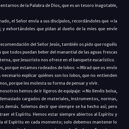
rnos de la Palabra de Dios, que es un tesoro inagotable,
mado, el Señor envía a sus discípulos, recordándoles que
«la
); y exhortándoles que pidan al dueño de la mies que envíe
ecomendación del Señor Jesús, también os pido que roguéis
ra que todos puedan beber del manantial de las aguas frescas
terna, que Jesucristo nos ofrece en el banquete eucarístico.
, porque estamos rodeados de lobos: «Mirad que os envío
s necesario explicar quiénes son los lobos, que no entienden
anos, porque les molesta su forma de pensar y vivir.
otros hemos de ir ligeros de equipaje: «No llevéis bolsa,
 demasiado cargados de materiales, instrumentos, normas,
os demás. Solemos decir que siempre se ha hecho así; pero
er el Espíritu. Hemos estar siempre abiertos al Espíritu y
pida el Espíritu en cada momento; solo debemos mantener lo