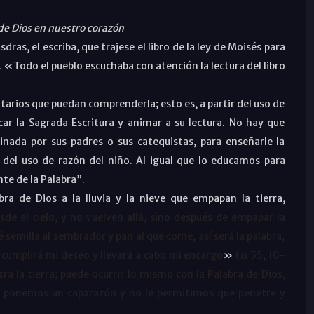
de Dios en nuestro corazón
Esdras, el escriba, que trajese el libro de la ley de Moisés para
. «Todo el pueblo escuchaba con atención la lectura del libro
rios que puedan comprenderla; esto es, a partir del uso de
r la Sagrada Escritura y animar a su lectura. No hay que
inada por sus padres o sus catequistas, para enseñarle la
 del uso de razón del niño. Al igual que lo educamos para
te de la Palabra”.
bra de Dios a la lluvia y la nieve que empapan la tierra,
sde el cielo, y no vuelven allá, sino después de empapar la
 semilla al sembrador y pan al que come, así será la palabra,
e cumplirá mi deseo y llevará a cabo mi encargo
»
(
Is
55, 10-
tra la tierra; puede ocurrir lo mismo con la Palabra de Dios,
s ponemos un caparazón y no le permitimos que penetre y