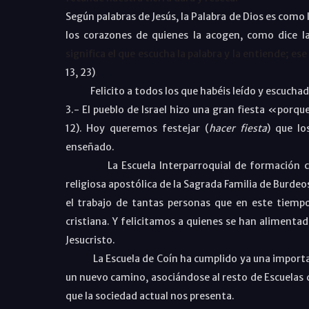
Según palabras de Jesús, la Palabra de Dios es como 
los corazones de quienes la acogen, como dice l
significa el que escucha la palabra y la entiende; e
13, 23
)
.
Felicito a todos los que habéis leído y escuchado
3.- El pueblo de Israel hizo una gran fiesta «por
1
2). Hoy queremos festejar (
hacer fiesta
) que lo
enseñado.
La Escuela Interparroquial de formación cri
religiosa apostólica de la Sagrada Familia de Burdeo
el trabajo de tantas personas que en este tiemp
cristiana. Y felicitamos a quienes se han alimenta
Jesucristo.
La Escuela de Coín ha cumplido ya una important
un nuevo camino, asociándose al resto de Escuelas 
que la sociedad actual nos presenta.