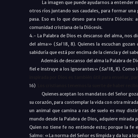
La imagen que puede ayudarnos a entender mejor 
otros ríos juntando sus caudales, para formar una
pasa. Eso es lo que deseo para nuestra Diócesis: 
comunidad cristiana de la Diócesis.
4.- La Palabra de Dios es descanso del alma, nos di
del alma» (
Sal
18, 8
). Quienes la escuchan gozan 
sabiduría que está por encima de la ciencia y del sa
Además de descanso del alma la Palabra de Dios t
fiel e instruye a los ignorantes» (
Sal
18, 8
). Como l
inspirada por Dios es también útil para enseñar, para
16
)
. Los cristianos tenemos la suerte de haber recib
Quienes aceptan los mandatos del Señor gozan de 
su corazón, para contemplar la vida con otra mirad
un animal que camina a ras de suelo es muy distin
mundo desde la Palabra de Dios, adquiere mirada pe
Quien no tiene fe no entiende esto; porque la fe e
Salmo: «La norma del Señor es límpida y da luz a lo