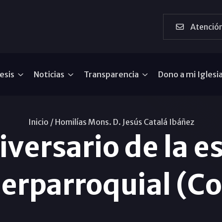
Atención
esis
Noticias
Transparencia
Dono a mi Iglesi
Inicio /
Homilías Mons. D. Jesús Catalá Ibáñez
iversario de la e
terparroquial (Co