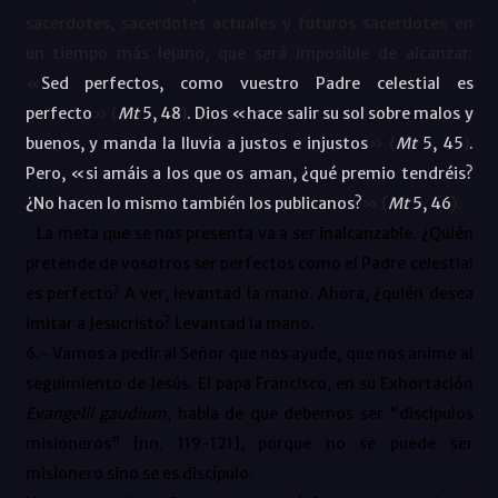
sacerdotes, sacerdotes actuales y futuros sacerdotes en
un tiempo más lejano, que será imposible de alcanzar:
«
Sed perfectos, como vuestro Padre celestial es
perfecto
» (
Mt
5, 48
)
. Dios «hace salir su sol sobre malos y
buenos, y manda la lluvia a justos e injustos
» (
Mt
5, 45
)
.
Pero, «si amáis a los que os aman, ¿qué premio tendréis?
¿No hacen lo mismo también los publicanos?
» (
Mt
5, 46
).
La meta que se nos presenta va a ser inalcanzable. ¿Quién
pretende de vosotros ser perfectos como el Padre celestial
es perfecto? A ver, levantad la mano. Ahora, ¿quién desea
imitar a Jesucristo? Levantad la mano.
6.- Vamos a pedir al Señor que nos ayude, que nos anime al
seguimiento de Jesús. El papa Francisco, en su Exhortación
Evangelii gaudium
, habla de que debemos ser “discípulos
misioneros” [nn. 119-121], porque no se puede ser
misionero sino se es discípulo.