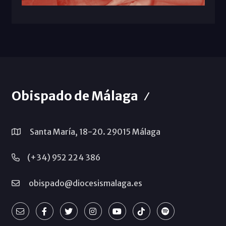
Obispado de Málaga
Santa María, 18-20. 29015 Málaga
(+34) 952 224 386
obispado@diocesismalaga.es