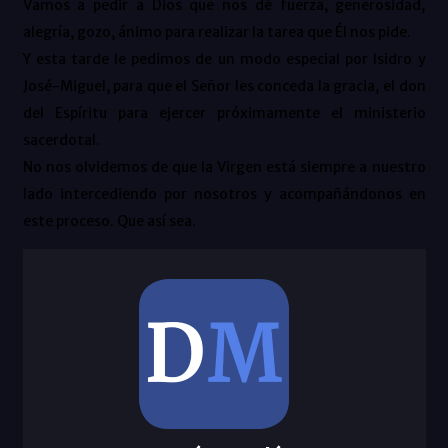
Vamos a pedir a Dios que nos dé fuerza, generosidad,
alegría, gozo, ánimo para realizar la tarea que Él nos pide.
Y esta tarde le pedimos de un modo especial por Isidro y
José-Miguel, para que el Señor les conceda la gracia, el don
del Espíritu para ejercer próximamente el ministerio
sacerdotal.
No nos olvidemos de que la Virgen está siempre a nuestro
lado intercediendo por nosotros y acompañándonos en
este proceso. Que así sea.