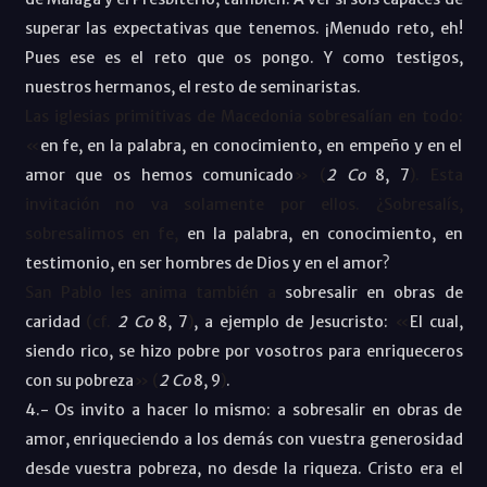
superar las expectativas que tenemos. ¡Menudo reto, eh!
Pues ese es el reto que os pongo. Y como testigos,
nuestros hermanos, el resto de seminaristas.
Las iglesias primitivas de Macedonia sobresalían en todo:
«
en fe, en la palabra, en conocimiento, en empeño y en el
amor que os hemos comunicado
» (
2
Co
8, 7
). Esta
invitación no va solamente por ellos. ¿Sobresalís,
sobresalimos en fe,
en la palabra, en conocimiento, en
testimonio, en ser hombres de Dios y en el amor?
San Pablo les anima también a
sobresalir en obras de
caridad
(cf.
2
Co
8, 7
)
, a ejemplo de Jesucristo:
«
El cual,
siendo rico, se hizo pobre por vosotros para enriqueceros
con su pobreza
» (
2
Co
8, 9
)
.
4.- Os invito a hacer lo mismo: a sobresalir en obras de
amor, enriqueciendo a los demás con vuestra generosidad
desde vuestra pobreza, no desde la riqueza. Cristo era el