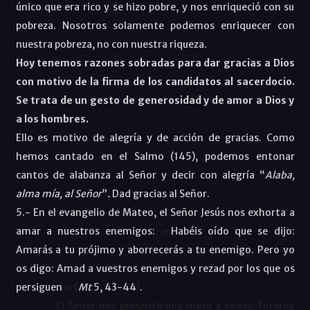
único que era rico y se hizo pobre, y nos enriqueció con su
pobreza. Nosotros solamente podemos enriquecer con
nuestra pobreza, no con nuestra riqueza.
Hoy tenemos razones sobradas para dar gracias a Dios
con motivo de la firma de los candidatos al sacerdocio.
Se trata de un gesto de generosidad y de amor a Dios y
a los hombres.
Ello es motivo de alegría y de acción de gracias. Como
hemos cantado en el
Salmo
(
145), podemos entonar
cantos de alabanza al Señor y decir con alegría
“
Alaba,
alma mía, al Señor
”
.
Dad gracias al Señor.
5.- En el evangelio de Mateo, el Señor Jesús nos exhorta a
amar a nuestros enemigos:
«
Habéis oído que se dijo:
Amarás a tu prójimo y aborrecerás a tu enemigo. Pero yo
os digo: Amad a vuestros enemigos y rezad por los que os
persiguen
» (
Mt
5, 43-44
)
.
El Señor nos presenta una meta a todos: futuros