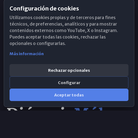
Configuración de cookies
Horarios de Misa
Utilizamos cookies propias y de terceros para fines
Hemeroteca
técnicos, de preferencias, analíticos y para mostrar
contenidos externos como YouTube, X o Instagram.
WhatsApp
Puedes aceptar todas las cookies, rechazar las
opcionales o configurarlas.
Más información
Rechazar opcionales
Configurar
Aceptar todas
Consulta IA
×
© 2026 Obispado de Málaga
Selecciona el área y realiza tu consulta