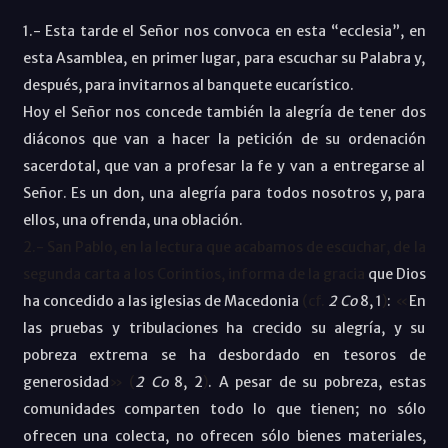
1.- Esta tarde el Señor nos convoca en esta “ecclesia”, en
esta Asamblea, en primer lugar, para escuchar su Palabra y,
después, para invitarnos al banquete eucarístico.
Hoy el Señor nos concede también la alegría de tener dos
diáconos que van a hacer la petición de su ordenación
sacerdotal, que van a profesar la fe y van a entregarse al
Señor. Es un don, una alegría para todos nosotros y, para
ellos, una ofrenda, una oblación.
2.- San Pablo, en la lectura que acabamos de escuchar, de la
segunda carta a los Corintios, informa de la gracia
que Dios
ha concedido a las iglesias de Macedonia
(cf.
2
Co
8, 1
)
:
«
En
las pruebas y tribulaciones ha crecido su alegría, y su
pobreza extrema se ha desbordado en tesoros de
generosidad
» (
2
Co
8, 2
)
. A pesar de su pobreza, estas
comunidades comparten todo lo que tienen; no sólo
ofrecen una colecta, no ofrecen sólo bienes materiales,