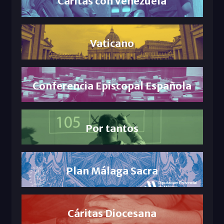
Cáritas con Venezuela
Vaticano
Conferencia Episcopal Española
Por tantos
Plan Málaga Sacra
Cáritas Diocesana