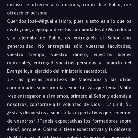
incluso se ofrecen a sí mismos; como dice Pablo, me
ofrezco en persona.
Queridos José-Miguel e Isidro, pues a esto es a lo que os
invito, que, a ejemplo de estas comunidades de Macedonia
y a ejemplo de Pablo, os entreguéis al Señor con
generosidad. No entreguéis sólo vuestras facultades,
vuestro tiempo, vuestro dinero, vuestros bienes
materiales, entregad vuestras personas al anuncio del
Evangelio, al ejercicio del ministerio sacerdotal.
3.- Las iglesias primitivas de Macedonia y las otras
comunidades superaron las expectativas que tenía Pablo:
«
se entregaron a sí mismos, primero al Señor y además a
nosotros, conforme a la voluntad de Dios
» (
2
Co
8, 5
)
.
¿Estáis dispuestos a superar las expectativas que tenemos
de vosotros? ¿Tenéis expectativas los formadores sobre
ellos?, porque el Obispo sí tiene expectativas y la diócesis
de Málaga y el Presbiterio, también. A ver si sois capaces de