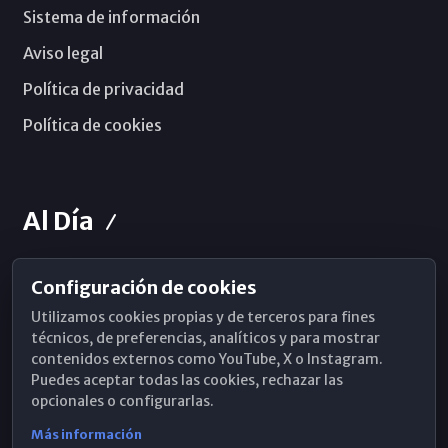
Sistema de información
Aviso legal
Política de privacidad
Política de cookies
Al Día
Configuración de cookies
Horarios de Misa
Utilizamos cookies propias y de terceros para fines
Hemeroteca
técnicos, de preferencias, analíticos y para mostrar
contenidos externos como YouTube, X o Instagram.
WhatsApp
Puedes aceptar todas las cookies, rechazar las
opcionales o configurarlas.
Más información