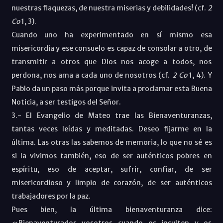
nuestras flaquezas, de nuestra miserias y debilidades! (cf.
2
Co
1, 3)
.
Cuando uno ha experimentado en sí mismo esa
misericordia y ese consuelo es capaz de consolar a otro, de
transmitir a otros que Dios nos acoge a todos, nos
perdona, nos ama a cada uno de nosotros (cf.
2
Co
1, 4)
. Y
Pablo da un paso más porque invita a proclamar esta Buena
Noticia, a ser testigos del Señor.
3.- El Evangelio de Mateo trae las Bienaventuranzas,
tantas veces leídas y meditadas. Deseo fijarme en la
última. Las otras las sabemos de memoria, lo que no sé es
si la vivimos también, eso de ser auténticos pobres en
espíritu, eso de aceptar, sufrir, confiar, de ser
misericordioso y limpio de corazón, de ser auténticos
trabajadores por la paz.
Pues bien, la última bienaventuranza dice:
«Bienaventurados vosotros cuando os insulten y os