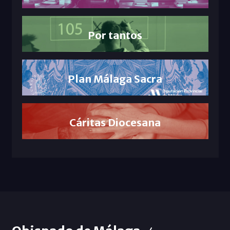
Por tantos
Plan Málaga Sacra
Cáritas Diocesana