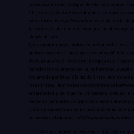
nos toca ahora ser testigos de ella. Esta es una ta
10.- En esta Visita Pastoral quiero animaros precis
Exhortación
Evangelii Gaudium
nos habla de la alegr
Jesucristo. La luz que nos llena gracias al Evangelio
alegría de la fe.
Y, en segundo lugar, animaros a transmitir esta f
quieren escuchar?, pues ya es responsabilidad su
desidia nuestra. Si el otro no lo acepta es su resp
Ser cristiano es una maravilla, es hermoso, ayuda a
soy amado por Dios. Y la luz de Cristo ilumina toda 
ratos tristes. Ilumina los acontecimientos hermos
enfermedad y de muerte. Da sentido, incluso, a 
sentido a la muerte. En Cristo la muerte tiene senti
¿Estáis dispuestos a vivir y a profundizar en la fe q
dispuestos a transmitirla? (
Responde la Asamblea:
Vamos a pedirle en esta Eucaristía al Señor que n