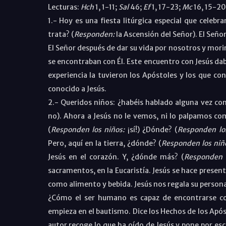
Lecturas:
Hch
1, 1-11;
Sal
46;
Ef
1, 17-23;
Mc
16, 15-20
1.- Hoy es una fiesta litúrgica especial que celebra
trata? (
Responden:
la Ascensión del Señor). El Señor
El Señor después de dar su vida por nosotros y morir 
se encontraban con Él. Este encuentro con Jesús daba
experiencia la tuvieron los Apóstoles y los que c
conocido a Jesús.
2.- Queridos niños: ¿habéis hablado alguna vez con
no). Ahora a Jesús no le vemos, ni lo palpamos co
(
Responden los niños:
¡sí!) ¿Dónde? (
Responden lo
Pero, aquí en la tierra, ¿dónde? (
Responden los niñ
Jesús en el corazón. Y, ¿dónde más? (
Responden l
sacramentos, en la Eucaristía. Jesús se hace present
como alimento y bebida. Jesús nos regala su persona
¿Cómo el ser humano es capaz de encontrarse co
empieza en el bautismo. Dice los Hechos de los Apó
autor recoge lo que ha oído de Jesús y pone por esc