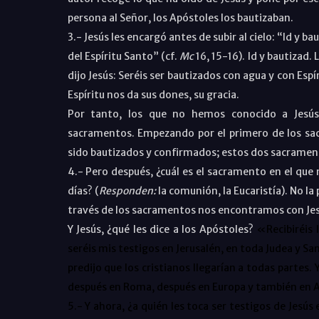
persona al Señor, los Apóstoles los bautizaban.
3.- Jesús les encargó antes de subir al cielo: “Id y 
del Espíritu Santo” (cf.
Mc
16, 15-16). Id y bautizad. 
dijo Jesús: Seréis ser bautizados con agua y con Espí
Espíritu nos da sus dones, su gracia.
Por tanto, los que no hemos conocido a Jesú
sacramentos. Empezando por el primero de los sac
sido bautizados y confirmados; estos dos sacramento
4.- Pero después, ¿cuál es el sacramento en el qu
días? (
Responden:
la comunión, la Eucaristía). No l
través de los sacramentos nos encontramos con Jes
Y Jesús, ¿qué les dice a los Apóstoles?
«Recibiréis 
seréis mis testigos en Jerusalén, en toda Judea y Sam
predijo que
los cristianos llegarían a todas partes.
después en Roma, después en Europa y también en A
5.- Y ahora, ¿a quién les toca ser testigos de Jesús