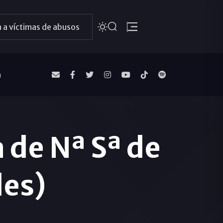
 a víctimas de abusos
a
a de Nª Sª de
les)