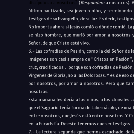
discípulos o a vosotros?
(
Responden:
a nosotros). 
último bautizado, sea joven o niño, y terminando
testigos de su Evangelio, de su luz. Es decir, testigo
No importa ahora si Jesús comió o dónde comió. La p
se hizo hombre, que murió por amor a nosotros y 
Señor, de que Cristo está vivo.
6.- Las cofradías de Pasión, como la del Señor de
imágenes son casi siempre de “Cristos en Pasión”, 
cruz, crucificados… porque son cofradías de Pasión. 
Vírgenes de Gloria, no a las Dolorosas. Y es de eso 
por nosotros, por amor a nosotros. Pero que tamb
nosotros.
Esta mañana les decía a los niños, a los chavales c
que el Sagrario tenía forma de tabernáculo, de una 
entre nosotros, que Jesús está entre nosotros. Y C
en la Eucaristía. De esto tenemos que ser testigos.
7.- La lectura segunda que hemos escuchado de la