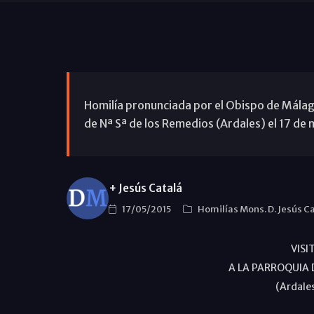
Homilía pronunciada por el Obispo de Málaga, 
de Nª Sª de los Remedios (Ardales) el 17 de
+ Jesús Catalá
17/05/2015
Homilías Mons. D. Jesús C
VISI
A LA PARROQUIA D
(Ardale