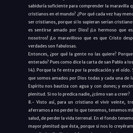
sabiduría suficiente para comprender la maravilla q
cristianos en el mundo? ¿Por qué cada vez hay menos
ser cristianos, porque si lo supieran serían cristian
es sentirse amado por Dios! ¡Lo hermoso que es 
nosotros! ¡Lo maravilloso que es que Cristo des
verdades son fabulosas.
Entonces, ¿por qué la gente no las quiere? Porque
enterado? Pues como dice la carta de san Pablo a lo
14). Porque la fe entra por la predicación y el oído.
que somos amados por Dios todas y cada una de l
Espíritu nos bautiza con agua y con dones; y encim
plenitud. Si no lo predica nadie, ¿cómo van a creer?
8.- Visto así, para un cristiano el vivir veinte,
aferramos a no perder lo que tenemos, tenemos mi
salud, de perder la vida terrenal. En el fondo tene
mayor plenitud que ésta, porque si nos lo creyéra