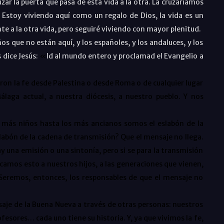
zar la puerta que pasa de esta vida a la otra. La cruzaríamos
 Estoy viviendo aquí como un regalo de Dios, la vida es un
e a la otra vida, pero seguiré viviendo con mayor plenitud.
os que no están aquí, y los españoles, y los andaluces, y los
 dice Jesús:
«
Id al mundo entero y proclamad el Evangelio a
ron la fe desde Palestina o desde Roma o de cualquier lugar
álaga actual, a nuestra diócesis, a nuestro pueblo. Y nos
 más niños hasta los más ancianos somos el eslabón de la
labón de la cadena de transmisión? Que el mensaje no llega.
ay una emisión o una sintonía, pero si se para la transmisión
licamos esto a nuestros hijos, a las generaciones que vienen,
Seremos, entonces, los responsables de que el mensaje no
aje de la Buena Nueva a través de otras personas: nuestros
fesores… cada uno tiene su historia. Y, ya que vivimos la fe,