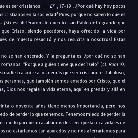
ue es ser cristianos
(cf.
Ef
1, 17-19
)
. ¿Por qué hay hoy pocos
 cristianos en la sociedad? Pues, porque no saben lo que es
os. ¡Si descubriéramos lo que dice san Pablo de lo grande que
que Cristo, siendo pecadores, haya ofrecido la vida por
pués de muerto resucitó y nos resucita a nosotros! Estas
 no se han enterado. Y la pregunta es: ¿por qué no se han
s romanos: “Porque alguien tiene que decírselo” (cf.
Rom
10,
 Si nadie trasmite a los demás que ser cristiano es fabuloso,
as personas, que también somos amados por Cristo, que el
a, Dios nos regala la vida eterna, aquí en prenda y allá en
 treinta o noventa años tiene menos importancia, pero nos
edo de perder lo que tenemos. Tenemos miedo de perder la
mos miedo porque no acabamos de creer que la otra vida es de
mos no estaríamos tan apurados y no nos aferraríamos para