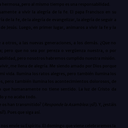
rea hermosa, pero al mismo tiempo es una responsabilidad.
amente a vivir la alegría de la fe. El papa Francisco en su
ía de la fe, de la alegría de evangelizar, la alegría de seguir a
 de Jesús. Luego, en primer lugar, animaros a vivir la fe y la
e a otros, a las nuevas generaciones, a los demás. ¿Que no
ya; pero que no sea por pereza o vergüenza nuestra, o por
onsabilidad, pero nosotros habremos cumplido nuestra misión.
 vivir, me llena de alegría. Me siendo amado por Dios porque
mi vida. Ilumina los ratos alegres, pero también ilumina los
os, pero también ilumina los acontecimientos dolorosos, de
lo que humanamente no tiene sentido. La luz de Cristo da
do y no acaba todo.
ue os han transmitido? (
Responde la Asamblea:
¡sí!). Y, ¿estáis
¡sí!). Pues que siga así.
os envíe su Espíritu. El domingo que viene celebraremos la