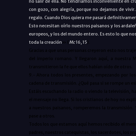
no salir de ella. No tendríamos inconveniente en cru
con gozo, con alegría, porque no dejamos de vivir.
regalo. Cuando Dios quiera me pasará definitivament
Esto necesitan oírlo nuestros paisanos y los ardaleñ
europeos, y los del mundo entero. Es esto lo que nos
toda la creación
» (
Mc
16, 15
).
Gracias a que unas personas creyeron esto nos traje
del imperio romano. Y llegaron aquí, a nuestra M
transmitieron la fe que ellos habían oído de otros.
9.- Ahora todos los presentes, empezando por los
cadena de transmisión. ¿Qué pasa si se rompe un es
Estáis escuchando la radio o viendo la televisión, h
el mensaje no llega. Si los cristianos de hoy no exp
a nuestros paisanos, romperemos la transmisión. 
pase a otros.
Todos los que estamos aquí hemos recibido el mens
padres, nuestros catequistas, los sacerdotes, los pro