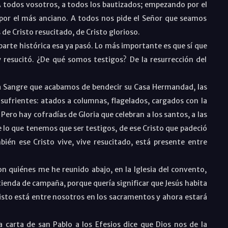
A todos vosotros, a todos los bautizados; empezando por el
 por el más anciano. A todos nos pide el Señor que seamos
s de Cristo resucitado, de Cristo glorioso.
arte histórica esa ya pasó. Lo más importante es que sí que
resucitó. ¿De qué somos testigos? De la resurrección del
 la Sangre que acabamos de bendecir su Casa Hermandad, las
sufrientes: atados a columnas, flagelados, cargados con la
Pero hay cofradías de Gloria que celebran a los santos, a las
de lo que tenemos que ser testigos, de ese Cristo que padeció
ién ese Cristo vive, vive resucitado, está presente entre
on quiénes me he reunido abajo, en la Iglesia del convento,
tienda de campaña, porque quería significar que Jesús habita
risto está entre nosotros en los sacramentos y ahora estará
 carta de san Pablo a los Efesios dice que Dios nos de la