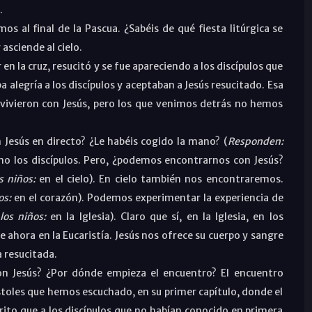
.
mos al final de la Pascua. ¿Sabéis de qué fiesta litúrgica se
 asciende al cielo.
en la cruz, resucitó y se fue apareciendo a los discípulos que
 alegría a los discípulos y aceptaban a Jesús resucitado. Esa
onvivieron con Jesús, pero los que venimos detrás no hemos
 Jesús en directo? ¿Le habéis cogido la mano? (
Responden:
mo los discípulos. Pero, ¿podemos encontrarnos con Jesús?
s niños:
en el cielo). En cielo también nos encontraremos.
os:
en el corazón). Podemos experimentar la experiencia de
os niños:
en la Iglesia). Claro que sí, en la Iglesia, en los
e ahora en la Eucaristía. Jesús nos ofrece su cuerpo y sangre
 resucitada.
n Jesús? ¿Por dónde empieza el encuentro? El encuentro
stoles que hemos escuchado, en su primer capítulo, donde el
rito que a los discípulos que no habían conocido en primera