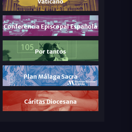
Vaticano
Conferencia Episcopal Española
Por tantos
Plan Málaga Sacra
Cáritas Diocesana