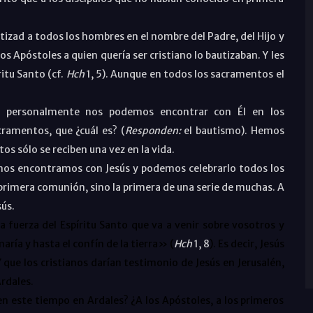
bautizad a todos los hombres en el nombre del Padre, del Hijo y
Los Apóstoles a quien quería ser cristiano lo bautizaban. Y les
ritu Santo (cf.
Hch
1, 5). Aunque en todos los sacramentos el
s personalmente nos podemos encontrar con Él en los
ramentos, que ¿cuál es? (
Responden:
el bautismo). Hemos
s sólo se reciben una vez en la vida.
e nos encontramos con Jesús y podemos celebrarlo todos los
a primera comunión, sino la primera de una serie de muchas. A
ús.
la fuerza del Espíritu Santo que va a venir sobre vosotros y
aría y hasta el confín de la tierra» (
Hch
1, 8
). Es decir, Jesús
 Y que los cristianos darían testimonio de Jesús en Jerusalén,
rdales.
 en este tiempo en Ardales? ¿A los Apóstoles, a los primeros