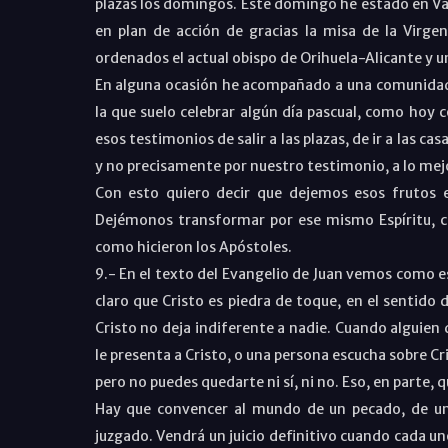
plazas los domingos. Este domingo he estado en Val
en plan de acción de gracias la misa de la Virge
ordenados el actual obispo de Orihuela-Alicante y u
En alguna ocasión he acompañado a una comunidad,
la que suelo celebrar algún día pascual, como hoy c
esos testimonios de salir a las plazas, de ir a las ca
y no precisamente por nuestro testimonio, a lo mejo
Con esto quiero decir que dejemos esos frutos e
Dejémonos transformar por ese mismo Espíritu, co
como hicieron los Apóstoles.
9.- En el texto del Evangelio de Juan vemos como 
claro que Cristo es piedra de toque, en el sentido 
Cristo no deja indiferente a nadie. Cuando alguien 
le presenta a Cristo, o una persona escucha sobre Cri
pero no puedes quedarte ni sí, ni no. Eso, en parte, q
Hay que convencer al mundo de un pecado, de un
juzgado. Vendrá un juicio definitivo cuando cada uno m