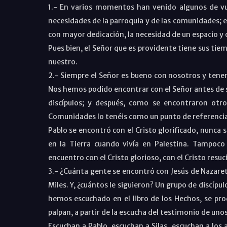
1.- En varios momentos han venido algunos de v
necesidades de la parroquia y de las comunidades; e
con mayor dedicación, la necesidad de un espacio y
Pues bien, el Señor que es providente tiene sus tie
nuestro.
2.- Siempre el Señor es bueno con nosotros y tenem
Nos hemos podido encontrar con el Señor antes de 
discípulos; y después, como se encontraron otro
Comunidades lo tenéis como un punto de referencia
Pablo se encontró con el Cristo glorificado, nunca s
en la Tierra cuando vivía en Palestina. Tampoco
encuentro con el Cristo glorioso, con el Cristo res
3.- ¿Cuánta gente se encontró con Jesús de Nazaret e
Miles. Y, ¿cuántos le siguieron? Un grupo de discípu
hemos escuchado en el libro de los Hechos, se pro
palpan, a partir de la escucha del testimonio de uno
Escuchan a Pablo, escuchan a Silas, escuchan a los