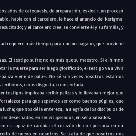
s años de catequesis, de preparación, es decir, un proceso
ablo, habla con el carcelero, le hace el anuncio del kerigma:
resucitado; y el carcelero cree, se convierte él y su familia, y
ad requiere más tiempo para que un pagano, que proviene
sas. El testigo sufre; no es más que su maestro. Si el himno
tar la muerte para ser luego glorificado, el testigo va a vivir
 –paliza viene de palo–. No sé si a veces nosotros estamos
 recibimos, o nos disgusta, o nos enfada.
r testigos implicaba recibir palizas y lo llevaban mejor que
 fortalezca para que sepamos ser como buenos púgiles, que
 lucha; que nos dé la entereza, la alegría de los discípulos de
ser desechados, en ser vituperados, en ser apaleados.
 que es capaz de cambiar el corazón de una persona en un
erlo de nuevo en nosotros. Se trata de que nosotros nos