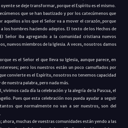
 oyente se deje transformar, porque el Espíritu es el mismo.
atecúmenos que se han bautizado y por los catecúmenos que
 aquellos a los que el Señor va a mover el corazón, porque
 a los hombres haciendo adeptos. El texto de los Hechos de
l Señor iba agregando a la comunidad cristiana nuevos
Dios, nuevos miembros de la Iglesia. A veces, nosotros damos
ue es el Señor el que lleva su Iglesia, aunque parece, en
tereses; pero los nuestros están un poco camuflados por
 que convierte es el Espíritu, nosotros no tenemos capacidad
 y de nuestra palabra, pero nada más.
vivimos cada día la celebración y la alegría de la Pascua, el
ngelio. Pues que esta celebración nos pueda ayudar a seguir
e tantos que normalmente no van a ser nuestros, son del
.
za; ahora, muchas de vuestras comunidades están yendo a las