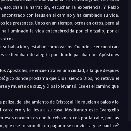
escuchan la narración, escuchan la experiencia. Y Pablo
a encontrado con Jesús en el camino y ha cambiado su vida.
os los presentes. Unos en un tiempo, otros en otros, pero al
 ha iluminado la vida entenebrecida por el orgullo, por el
osotros.
ñor se había ido y estaban como vacíos. Cuando se encuentran
des se llenaban de alegría por donde pasaban los Apóstoles
los Apóstoles, se encuentra en una ciudad, a la que después
ológico donde proclama que Dios, siendo Dios, no retuvo el
rte y muerte de cruz, y Dios lo levantó. Ese es el camino que
a paliza, del abajamiento de Cristo; allí lo muelen a palos y lo
l carcelero y lo lleva a su casa. Meditando este Evangelio
n esos encuentros que hacéis vosotros por la calle, por las
to, que ese mismo día un pagano se convierta y se bautice?