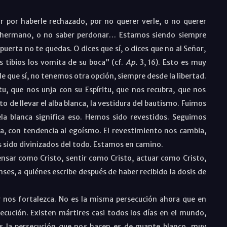
r por haberle rechazado, por no querer verle, o no querer
al hermano, o no saber perdonar… Estamos siendo siempre
puerta no te quedas. O dices que sí, o dices que no al Señor,
s tibios los vomita de su boca” (cf.
Ap.
3, 16). Esto es muy
rle que sí, no tenemos otra opción, siempre desde la libertad.
tu, que nos unja con su Espíritu, que nos recubra, que nos
sto de llevar el alba blanca, la vestidura del bautismo. Fuimos
ela blanca significa eso. Hemos sido revestidos. Seguimos
, con tendencia al egoísmo. El revestimiento nos cambia,
sido divinizados del todo. Estamos en camino.
pensar como Cristo, sentir como Cristo, actuar como Cristo,
nses, a quiénes escribe después de haber recibido la dosis de
 nos fortalezca. No es la misma persecución ahora que en
ecución. Existen mártires casi todos los días en el mundo,
ás la persecución que nos hacen es de guante blanco, muy