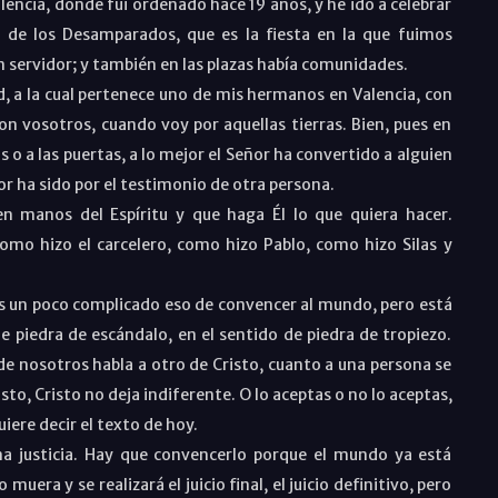
encia, donde fui ordenado hace 19 años, y he ido a celebrar
n de los Desamparados, que es la fiesta en la que fuimos
n servidor; y también en las plazas había comunidades.
 a la cual pertenece uno de mis hermanos en Valencia, con
on vosotros, cuando voy por aquellas tierras. Bien, pues en
sas o a las puertas, a lo mejor el Señor ha convertido a alguien
r ha sido por el testimonio de otra persona.
n manos del Espíritu y que haga Él lo que quiera hacer.
mo hizo el carcelero, como hizo Pablo, como hizo Silas y
es un poco complicado eso de convencer al mundo, pero está
de piedra de escándalo, en el sentido de piedra de tropiezo.
de nosotros habla a otro de Cristo, cuanto a una persona se
sto, Cristo no deja indiferente. O lo aceptas o no lo aceptas,
uiere decir el texto de hoy.
a justicia. Hay que convencerlo porque el mundo ya está
uera y se realizará el juicio final, el juicio definitivo, pero