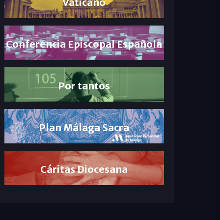
Vaticano
Conferencia Episcopal Española
Por tantos
Plan Málaga Sacra
Cáritas Diocesana