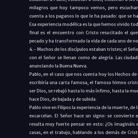
milagros que hoy tampoco vemos, pero escuchan, 
cuenta a los paganos lo que le ha pasado: que se h
Esa experiencia modélica es la que hemos vivido tod
final es el encuentro con Cristo resucitado el que
pecado y ha transformado la vida de cada uno de n
4.- Muchos de los discípulos estaban tristes; el Se
con el Señor se llenan como de alegría. Las ciuda
anunciando la Buena Nueva.
Pablo, en el caso que nos cuenta hoy los Hechos de 
escribiría una carta famosa, el famoso himno crist
ser Dios, se rebajó hasta lo más ínfimo, hasta la mue
hace Dios, de bajada y de subida.
Pablo vive en Filipos la experiencia de la muerte, de l
excarcelan. El Señor hace un signo: se convierte e
resulta muy fuerte pensar en esto: ¿Os imagináis e
casas, en el trabajo, hablando a los demás de Cris