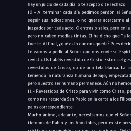
hay un juicio de cada día: o te acepto o te rechazo.
10.- Al terminar cada día pedimos perdón al Seño
seguir sus indicaciones, o no querer acercarme 
juzgados por cada acto. O entras o sales, pero en la 
pero no caben medias tintas. Él ha dicho que “a lo
fuerte. Al final, ¿qué es lo que nos queda? Pues deci
Le vamos a pedir al Señor que nos envíe su Espíri
revista. Os habéis revestido de Cristo. Este es el ge
revestidos de Cristo, no de una tela blanca. La t
teniendo la naturaleza humana debajo, empecatada
pero nuestro ser humano permanece. Aún no hemos 
11.- Revestidos de Cristo para vivir como Cristo, 
como nos recuerda San Pablo en la carta a los Filipe
palos correspondiente.
Mucho ánimo, adelante, necesitamos que el Señor
tiempos de Pablo y los Apóstoles, pero existe pers
cristianos perseguidos en muchas naciones. Quiz