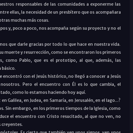
uestros responsables de las comunidades a exponerme las
ntre ellas, la necesidad de un presbítero que os acompañara
 otras muchas más cosas.
mpos y, poco a poco, nos acompaña según su proyecto y no el
os que darle gracias por todo lo que hace en nuestra vida.
su muerte y resurrección, como se encontraron los primeros
s, como Pablo, que es el prototipo, al que, además, las
 básico.
e encontró con el Jesús histórico, no llegó a conocer a Jesús
 nosotros. Pero el encuentro con Él es lo que cambia, el
ucitado, como lo estamos haciendo hoy aquí.
n Galilea, en Judea, en Samaría, en Jerusalén, en el lago...?
los. Sin embargo, en los primeros tiempos de la Iglesia, como
duce el encuentro con Cristo resucitado, al que no ven, no
s creyentes.
 apóstoles. Es cierto que también ven unos signos, ven unos