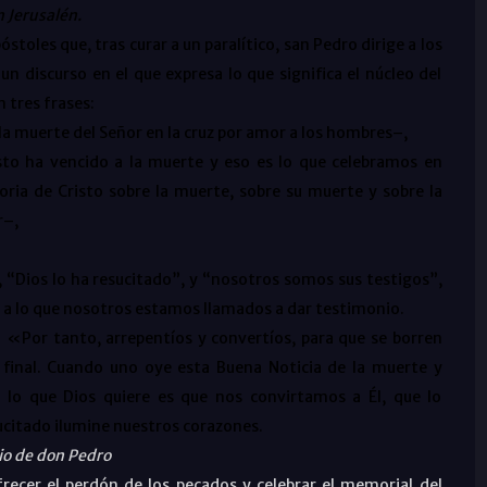
n Jerusalén.
toles que, tras curar a un paralítico, san Pedro dirige a los
 un discurso en el que expresa lo que significa el núcleo del
n tres frases:
 la muerte del Señor en la cruz por amor a los hombres–,
sto ha vencido a la muerte y eso es lo que celebramos en
oria de Cristo sobre la muerte, sobre su muerte y sobre la
r–,
, “Dios lo ha resucitado”, y “nosotros somos sus testigos”,
 Es a lo que nosotros estamos llamados a dar testimonio.
: «Por tanto, arrepentíos y convertíos, para que se borren
vo final. Cuando uno oye esta Buena Noticia de la muerte y
o, lo que Dios quiere es que nos convirtamos a Él, que lo
sucitado ilumine nuestros corazones.
rio de don Pedro
frecer el perdón de los pecados y celebrar el memorial del