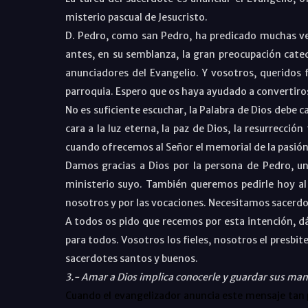
misterio pascual de Jesucristo.
D. Pedro, como san Pedro, ha predicado muchas ve
antes, en su semblanza, la gran preocupación cateq
anunciadores del Evangelio. Y vosotros, queridos f
parroquia. Espero que os haya ayudado a convertiros
No es suficiente escuchar, la Palabra de Dios debe 
cara a la luz eterna, la paz de Dios, la resurrecció
cuando ofrecemos al Señor el memorial de la pasión 
Damos gracias a Dios por la persona de Pedro, 
ministerio suyo. También queremos pedirle hoy al 
nosotros y por las vocaciones. Necesitamos sacerdo
A todos os pido que recemos por esta intención, dá
para todos. Vosotros los fieles, nosotros el presbit
sacerdotes santos y buenos.
3.- Amar a Dios implica conocerle y guardar sus m
Cuando el evangelizador anuncia este mensaje tan p