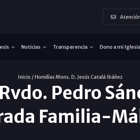
Atención
esis
Noticias
Transparencia
Dono a mi Iglesi
Inicio /
Homilías Mons. D. Jesús Catalá Ibáñez
 Rvdo. Pedro Sánc
rada Familia-Má