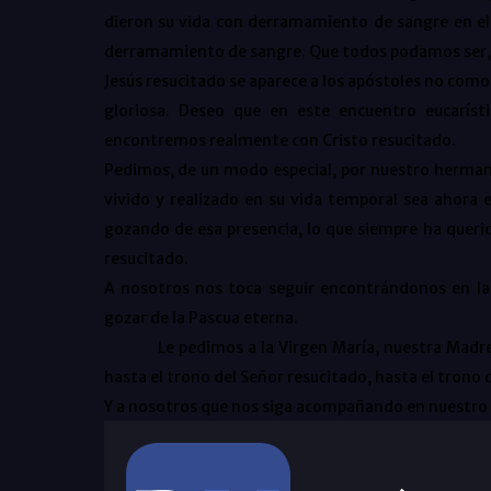
dieron su vida con derramamiento de sangre en el s
derramamiento de sangre. Que todos podamos ser, co
Jesús resucitado se aparece a los apóstoles no com
gloriosa. Deseo que en este encuentro eucaríst
encontremos realmente con Cristo resucitado.
Pedimos, de un modo especial, por nuestro herman
vivido y realizado en su vida temporal sea ahora e
gozando de esa presencia, lo que siempre ha querid
resucitado.
A nosotros nos toca seguir encontrándonos en la
gozar de la Pascua eterna.
Le pedimos a la Virgen María, nuestra Madre y Ma
hasta el trono del Señor resucitado, hasta el trono de
Y a nosotros que nos siga acompañando en nuestro c