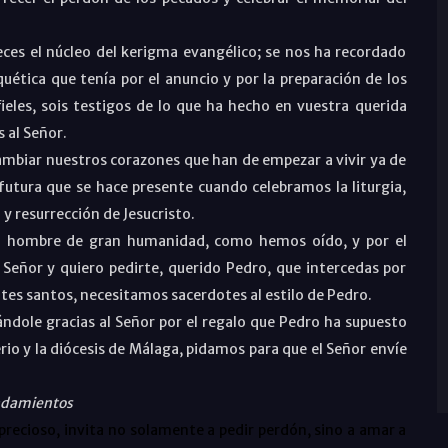
ces el núcleo del kerigma evangélico; se nos ha recordado
uética que tenía por el anuncio y por la preparación de los
ieles, sois testigos de lo que ha hecho en vuestra querida
 al Señor.
cambiar nuestros corazones que han de empezar a vivir ya de
n futura que se hace presente cuando celebramos la liturgia,
y resurrección de Jesucristo.
un hombre de gran humanidad, como hemos oído, y por el
Señor y quiero pedirte, querido Pedro, que intercedas por
tes santos, necesitamos sacerdotes al estilo de Pedro.
ndole gracias al Señor por el regalo que Pedro ha supuesto
erio y la diócesis de Málaga, pidamos para que el Señor envíe
andamientos
recioso, invita no solamente a pedir perdón, sino a amar a