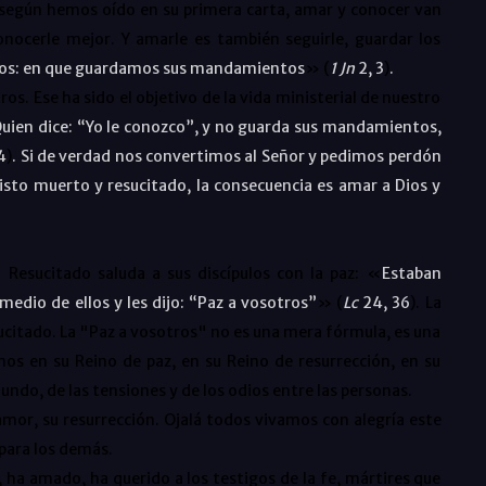
, según hemos oído en su primera carta, amar y conocer van
onocerle mejor. Y amarle es también seguirle, guardar los
mos: en que guardamos sus mandamientos
» (
1 Jn
2, 3
)
.
os. Ese ha sido el objetivo de la vida ministerial de nuestro
uien dice: “Yo le conozco”, y no guarda sus mandamientos,
4
)
. Si de verdad nos convertimos al Señor y pedimos perdón
isto muerto y resucitado, la consecuencia es amar a Dios y
Resucitado saluda a sus discípulos con la paz: «
Estaban
medio de ellos y les dijo: “Paz a vosotros”
» (
Lc
24, 36
). La
sucitado. La "Paz a vosotros" no es una mera fórmula, es una
mos en su Reino de paz, en su Reino de resurrección, en su
undo, de las tensiones y de los odios entre las personas.
 amor, su resurrección. Ojalá todos vivamos con alegría este
para los demás.
 ha amado, ha querido a los testigos de la fe, mártires que