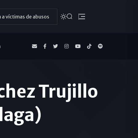
 a víctimas de abusos
a
hez Trujillo
laga)