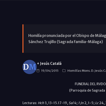
Homilía pronunciada por el Obispo de Málaga,
Sánchez Trujillo (Sagrada Familia-Málaga)
+ Jesús Catalá
19/04/2015
Homilías Mons. D. Jesús C
FUNERAL DEL RVDO
(Parroquia de Sagrada F
Lecturas:
Hch
3, 13-15.17-19,
Sal
4;
1 Jn
2, 1-5;
Lc
24, 