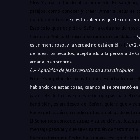
Dios. Y amar a Dios implica conocerlo. En san Juan
parejos, como conocer y creer. Amar a Jesús es c
mandamientos: «
En esto sabemos que le conoce
Esto es lo que nos pide el Señor a cada uno de nosotr
hermano Pedro. El mismo Señor nos recordaba: «
Q
es un mentiroso, y la verdad no está en él
» (
1 Jn
2, 
de nuestros pecados, aceptando a la persona de Cr
amar a los hombres.
4.-
Aparición de Jesús resucitado a sus discípulos
En el Evangelio de Lucas hemos escuchado que el 
hablando de estas cosas, cuando él se presentó en 
paz es el saludo clave en este tiempo pascual del re
bendición, es un deseo del Señor, quiere que viva
Reino de luz, aún en medio de las tinieblas de este m
El Señor nos concede su paz y su perdón, su luz, su
mensaje pascual y que sirva también de testimonio 
Nuestro hermano Pedro ha sido un testigo de la fe,