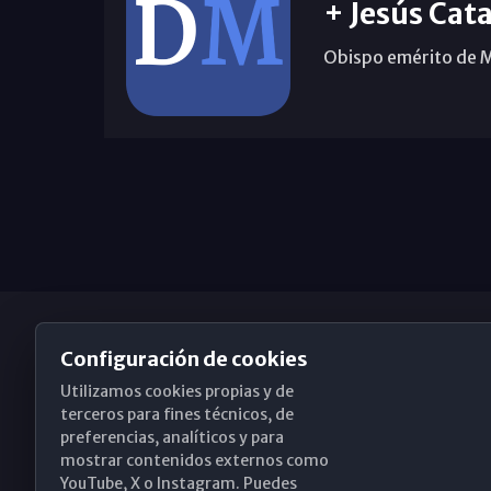
+ Jesús Cata
Obispo emérito de 
Configuración de cookies
Utilizamos cookies propias y de
Obispado de Málaga
terceros para fines técnicos, de
preferencias, analíticos y para
mostrar contenidos externos como
YouTube, X o Instagram. Puedes
Santa María, 18-20. 29015 Málaga