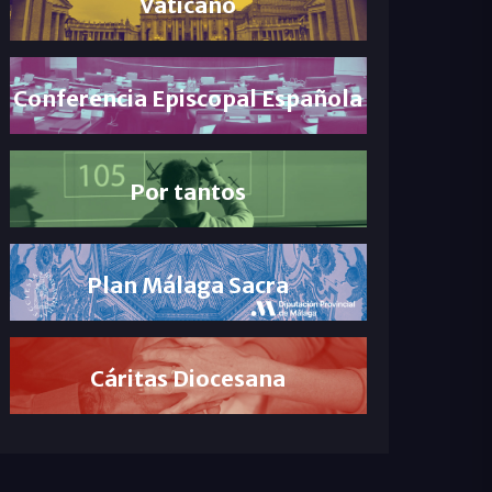
Vaticano
Conferencia Episcopal Española
Por tantos
Plan Málaga Sacra
Cáritas Diocesana