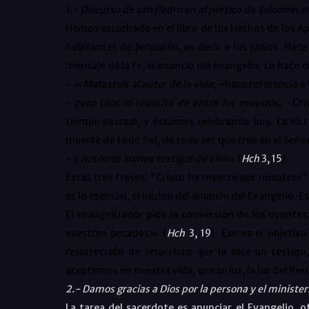
1.- Discurso de san Pedro en al pórtico de Salomón e
Hemos escuchado en el libro de los Hechos de los Após
habitantes de Jerusalén, es decir a los judíos. Hace
mensaje de la fe, el anuncio del Evangelio. Lo hace e
- «
Matasteis al autor de la vida
, –hace referencia a
- pero Dios lo resucitó de entre los muertos
, –Cri
tiempo pascual, y estamos celebrando hoy. La vict
muerte de todo fiel, de todo ser que cree en el Seño
- y nosotros somos testigos de ello
» (
Hch
3, 15
).
Estas tres frases: “Cristo ha muerto por nosotros”
es lo esencial, el núcleo del anuncio del Evangelio.
El evangelizador pide la conversión de los oyentes
vuestros pecados» (
Hch
3, 19
). Ese es el objeti
resurrección de Jesucristo que la dice un testig
aceptemos en nuestra vida, que su luz, la luz del Re
2.- Damos gracias a Dios por la persona y el ministe
La tarea del sacerdote es anunciar el Evangelio, o