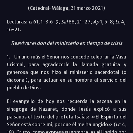
(Catedral-Málaga, 31 marzo 2021)
Lecturas:
Is
61, 1-3.6-9;
Sal
88, 21-27;
Ap
1, 5-8;
Lc
4,
16-21.
Reavivar el don del ministerio en tiempo de crisis
1.- Un año más el Señor nos concede celebrar la Misa
Crismal, para agradecerle la llamada gratuita y
generosa que nos hizo al ministerio sacerdotal (o
diaconal), para actuar en su nombre al servicio del
pueblo de Dios.
El evangelio de hoy nos recuerda la escena en la
sinagoga de Nazaret, donde Jesús explicó a sus
paisanos el texto del profeta Isaías: «El Espíritu del
Señor está sobre mí, porque él me ha ungido» (
Lc
4,
18). Cristo, como expresa su nombre, es el Ungido por