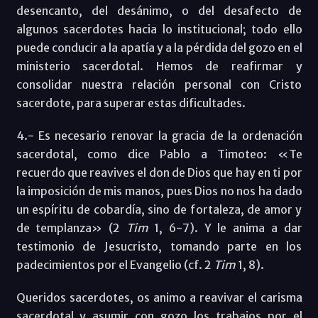
desencanto, del desánimo, o del desafecto de
algunos sacerdotes hacia lo institucional; todo ello
puede conducir a la apatía y a la pérdida del gozo en el
ministerio sacerdotal. Hemos de reafirmar y
consolidar nuestra relación personal con Cristo
sacerdote, para superar estas dificultades.
4.- Es necesario renovar la gracia de la ordenación
sacerdotal, como dice Pablo a Timoteo: «Te
recuerdo que reavives el don de Dios que hay en ti por
la imposición de mis manos, pues Dios no nos ha dado
un espíritu de cobardía, sino de fortaleza, de amor y
de templanza» (2
Tim
1, 6-7). Y le anima a dar
testimonio de Jesucristo, tomando parte en los
padecimientos por el Evangelio (cf. 2
Tim
1, 8).
Queridos sacerdotes, os animo a reavivar el carisma
sacerdotal y asumir con gozo los trabajos por el