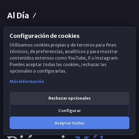
Al Día
Configuración de cookies
Horarios de Misa
Utilizamos cookies propias y de terceros para fines
Hemeroteca
técnicos, de preferencias, analíticos y para mostrar
contenidos externos como YouTube, X o Instagram.
WhatsApp
Puedes aceptar todas las cookies, rechazar las
opcionales o configurarlas.
Más información
Rechazar opcionales
Configurar
Aceptar todas