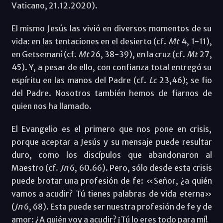
Vaticano, 21.12.2020).
El mismo Jesús las vivió en diversos momentos de su
vida: en las tentaciones en el desierto (cf.
Mt
4, 1-11),
en Getsemaní (cf.
Mt
26, 38-39), en la cruz (cf.
Mt
27,
45). Y, a pesar de ello, con confianza total entregó su
espíritu en las manos del Padre (cf.
Lc
23,46); se fio
del Padre. Nosotros también hemos de fiarnos de
quien nos ha llamado.
El Evangelio es el primero que nos pone en crisis,
porque aceptar a Jesús y su mensaje puede resultar
duro, como los discípulos que abandonaron al
Maestro (cf.
Jn
6, 60.66). Pero, sólo desde esta crisis
puede brotar una profesión de fe: «Señor, ¿a quién
vamos a acudir? Tú tienes palabras de vida eterna»
(
Jn
6, 68). Esta puede ser nuestra profesión de fe y de
amor: ¿A quién voy a acudir? ¡Tú lo eres todo para mí!