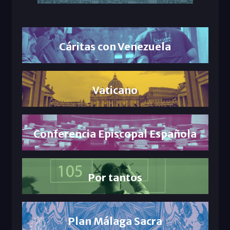
Cáritas con Venezuela
Vaticano
Conferencia Episcopal Española
Por tantos
Plan Málaga Sacra