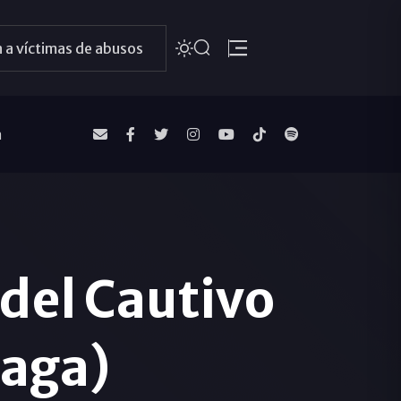
 a víctimas de abusos
a
 del Cautivo
laga)