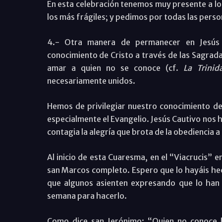
En esta celebración tenemos muy presente a los
los más frágiles; y pedimos por todas las perso
4.- Otra manera de permanecer en Jesús 
conocimiento de Cristo a través de las Sagrad
amar a quien no se conoce (cf.
La Trinid
necesariamente unidos.
Hemos de privilegiar nuestro conocimiento de
especialmente el Evangelio. Jesús Cautivo nos ha
contagia la alegría que brota de la obediencia a
Al inicio de esta Cuaresma, en el “Viacrucis” en
san Marcos completo. Espero que lo hayáis hec
que algunos asienten expresando que lo han h
semana para hacerlo.
Como dice san Jerónimo: “Quien no conoce l