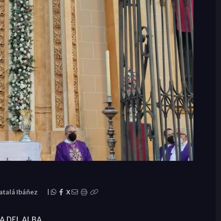
atalá Ibáñez
|
X
A DEL ALBA