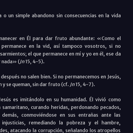
a o un simple abandono sin consecuencias en la vida
ermanecer en Él para dar fruto abundante: «Como el
 permanece en la vid, así tampoco vosotros, si no
 sarmientos; el que permanece en mí y yo en él, ese da
r nada» (
Jn
15, 4-5).
 después no salen bien. Si no permanecemos en Jesús,
 y se queman, sin dar fruto (cf.
Jn
15, 4-7).
esús es imitándolo en su humanidad. Él vivió como
 samaritano, curando heridas, perdonando pecados,
os demás, conmoviéndose en sus entrañas ante las
 injusticias, remediando la pobreza y el hambre,
des, atacando la corrupción, señalando los atropellos