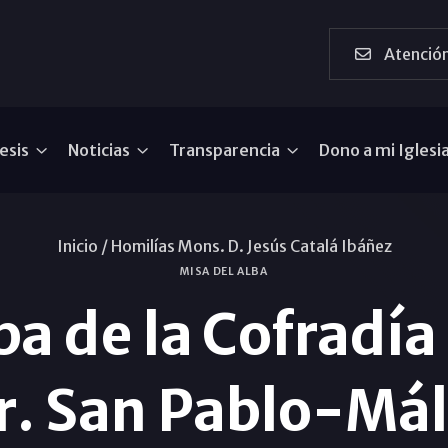
Atención
esis
Noticias
Transparencia
Dono a mi Iglesi
Inicio /
Homilías Mons. D. Jesús Catalá Ibáñez
MISA DEL ALBA
ba de la Cofradía
r. San Pablo-Má