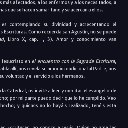
 más afectados, a los enfermos y a los necesitados, a
nas que se hacen samaritano y se acercan a ellos.
es contemplando su divinidad y acrecentando el
as Escrituras. Como recuerda san Agustín, no se puede
ad
, Libro X, cap. I, 3). Amor y conocimiento van
 Jesucristo en
el encuentro con la Sagrada Escritura
,
bla allí, nos revela su amor incondicional al Padre, nos
 su voluntad y el servicio a los hermanos.
 la Catedral, os invité a leer y meditar el evangelio de
ho; por mi parte puedo decir que lo he cumplido. Veo
echo; y quienes no lo hayáis realizado, tenéis esta
as Escrituras, no conoce a Jesús. Quien no ama las