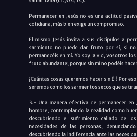
samaritana (cf.
Jn
4, 14).
Permanecer en Jesús no es una actitud pasiv
cotidiana; más bien exige un compromiso.
El mismo Jesús invita a sus discípulos a p
sarmiento no puede dar fruto por sí, si no
permanecéis en mí. Yo soy la vid, vosotros los
fruto abundante; porque sin mí no podéis hace
¡Cuántas cosas queremos hacer sin Él! Por eso
seremos como los sarmientos secos que se tiran
3.- Una manera efectiva de permanecer en J
hombre, contemplando la realidad como buen
descubriendo el sufrimiento callado de l
necesidades de las personas, denunciando
descubriendo la indiferencia ante las necesida