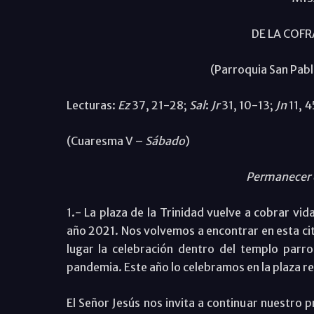
DE LA COFR
(Parroquia San Pab
Lecturas:
Ez
37, 21-28;
Sal
:
Jr
31, 10-13;
Jn
11, 
(Cuaresma V –
Sábado
)
Permanecer e
1.- La plaza de la Trinidad vuelve a cobrar vi
año 2021. Nos volvemos a encontrar en esta cit
lugar la celebración dentro del templo parro
pandemia. Este año lo celebramos en la plaza r
El Señor Jesús nos invita a continuar nuestro 