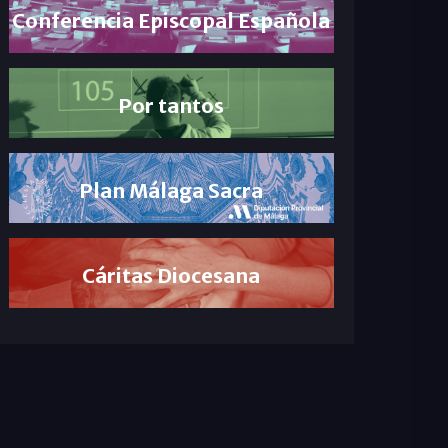
Conferencia Episcopal Española
Por tantos
Plan Málaga Sacra
Cáritas Diocesana