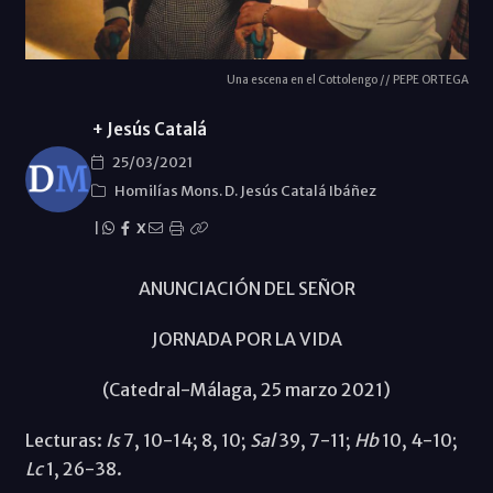
Una escena en el Cottolengo // PEPE ORTEGA
+ Jesús Catalá
25/03/2021
Homilías Mons. D. Jesús Catalá Ibáñez
|
X
ANUNCIACIÓN DEL SEÑOR
JORNADA POR LA VIDA
(Catedral-Málaga, 25 marzo 2021)
Lecturas:
Is
7, 10-14; 8, 10;
Sal
39, 7-11;
Hb
10, 4-10;
Lc
1, 26-38.