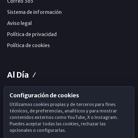
Correo 365
Sistema de información
Aviso legal
Política de privacidad
Política de cookies
Al Día
Configuración de cookies
Horarios de Misa
Utilizamos cookies propias y de terceros para fines
Hemeroteca
técnicos, de preferencias, analíticos y para mostrar
contenidos externos como YouTube, X o Instagram.
WhatsApp
Puedes aceptar todas las cookies, rechazar las
opcionales o configurarlas.