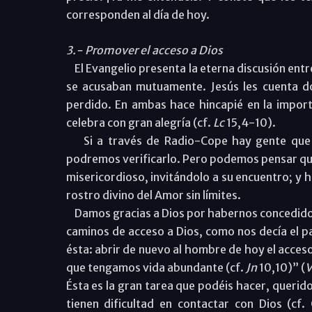
corresponden al día de hoy.
3.- Promover el acceso a Dios
El Evangelio presenta la eterna discusión entre
se acusaban mutuamente. Jesús les cuenta do
perdido. En ambas hace hincapié en la import
celebra con gran alegría (cf.
Lc
15,4-10).
Si a través de Radio-Cope hay gente que en
podremos verificarlo. Pero podemos pensar qu
misericordioso, invitándolo a su encuentro; y h
rostro divino del Amor sin límites.
Damos gracias a Dios por habernos concedido 
caminos de acceso a Dios, como nos decía el 
ésta: abrir de nuevo al hombre de hoy el acces
que tengamos vida abundante (cf.
Jn
10,10)” (
V
Ésta es la gran tarea que podéis hacer, querid
tienen dificultad en contactar con Dios (cf. 