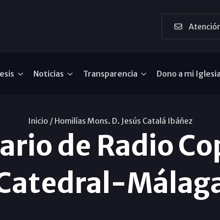
Atención
esis
Noticias
Transparencia
Dono a mi Iglesi
Inicio /
Homilías Mons. D. Jesús Catalá Ibáñez
sario de Radio C
Catedral-Málag