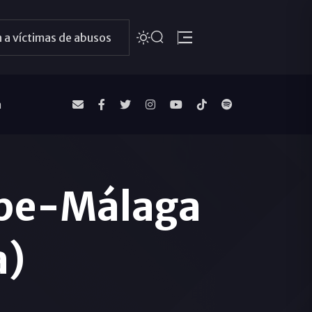
 a víctimas de abusos
a
ope-Málaga
a)