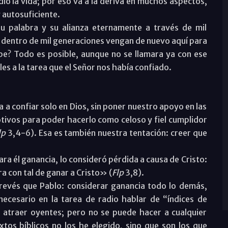
 dio la vida; por eso va a la deriva en muchos aspectos,
autosuficiente.
 palabra y su alianza eternamente a través de mil
 dentro de mil generaciones vengan de nuevo aquí para
pe? Todo es posible, aunque no se llamara ya con ese
les a la tarea que el Señor nos había confiado.
ma a confiar solo en Dios, sin poner nuestro apoyo en las
otivos para poder hacerlo como celoso y fiel cumplidor
lp
3,4-6). Esa es también nuestra tentación: creer que
.
a él ganancia, lo consideró pérdida a causa de Cristo:
a con tal de ganar a Cristo» (
Flp
3,8).
revés que Pablo: considerar ganancia todo lo demás,
necesario en la tarea de radio hablar de “índices de
 atraer oyentes; pero no se puede hacer a cualquier
xtos bíblicos no los he elegido, sino que son los que