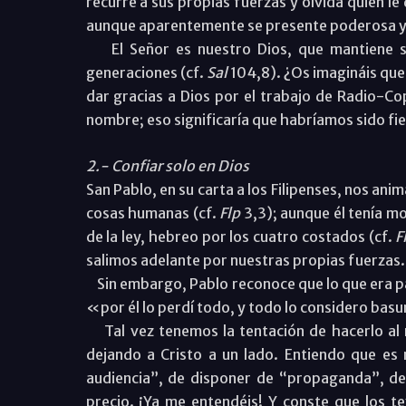
recurre a sus propias fuerzas y olvida quién le
aunque aparentemente se presente poderosa y 
El Señor es nuestro Dios, que mantiene su
generaciones (cf.
Sal
104,8). ¿Os imagináis que
dar gracias a Dios por el trabajo de Radio-Co
nombre; eso significaría que habríamos sido fie
2.- Confiar solo en Dios
San Pablo, en su carta a los Filipenses, nos ani
cosas humanas (cf.
Flp
3,3); aunque él tenía m
de la ley, hebreo por los cuatro costados (cf.
F
salimos adelante por nuestras propias fuerzas
Sin embargo, Pablo reconoce que lo que era par
«por él lo perdí todo, y todo lo considero basur
Tal vez tenemos la tentación de hacerlo al 
dejando a Cristo a un lado. Entiendo que es 
audiencia”, de disponer de “propaganda”, de
precio. ¡Ya me entendéis! Y conste que los te