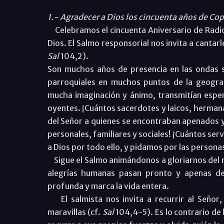
1.- Agradecer a Dios los cincuenta años de C
Celebramos el cincuenta Aniversario de Radio
Dios. El Salmo responsorial nos invita a cantar
Sal
104,2).
Son muchos años de presencia en las ondas s
parroquiales en muchos puntos de la geogra
mucha imaginación y ánimo, transmitían espera
oyentes. ¡Cuántos sacerdotes y laicos, herma
del Señor a quienes se encontraban apenados y
personales, familiares y sociales! ¡Cuántos se
a Dios por todo ello, y pidamos por las personas
Sigue el Salmo animándonos a gloriarnos del n
alegrías humanas pasan pronto y apenas dej
profunda y marca la vida entera.
El salmista nos invita a recurrir al Señor,
maravillas (cf.
Sal
104,4-5). Es lo contrario de 