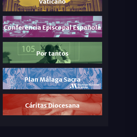
Vaticano
Conferencia Episcopal Española
Por tantos
Plan Málaga Sacra
Cáritas Diocesana