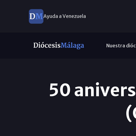
Ayuda a Venezuela
Nuestra dióc
50 aniver
(