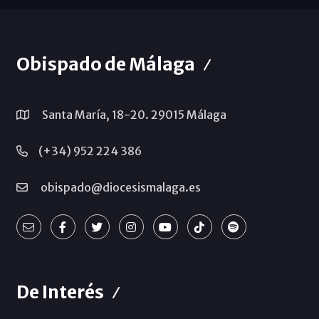
Obispado de Málaga
Santa María, 18-20. 29015 Málaga
(+34) 952 224 386
obispado@diocesismalaga.es
De Interés