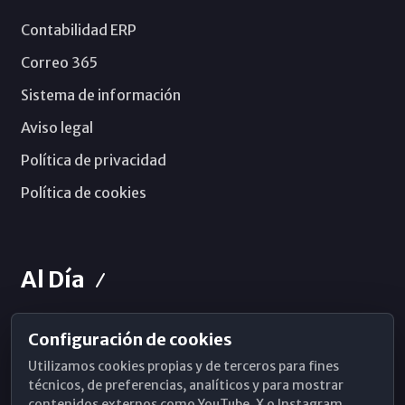
Contabilidad ERP
Correo 365
Sistema de información
Aviso legal
Política de privacidad
Política de cookies
Al Día
Configuración de cookies
Horarios de Misa
Utilizamos cookies propias y de terceros para fines
Hemeroteca
técnicos, de preferencias, analíticos y para mostrar
contenidos externos como YouTube, X o Instagram.