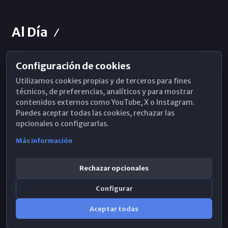
Al Día
Configuración de cookies
Horarios de Misa
Utilizamos cookies propias y de terceros para fines
Hemeroteca
técnicos, de preferencias, analíticos y para mostrar
contenidos externos como YouTube, X o Instagram.
WhatsApp
Puedes aceptar todas las cookies, rechazar las
opcionales o configurarlas.
Más información
Rechazar opcionales
Configurar
Aceptar todas