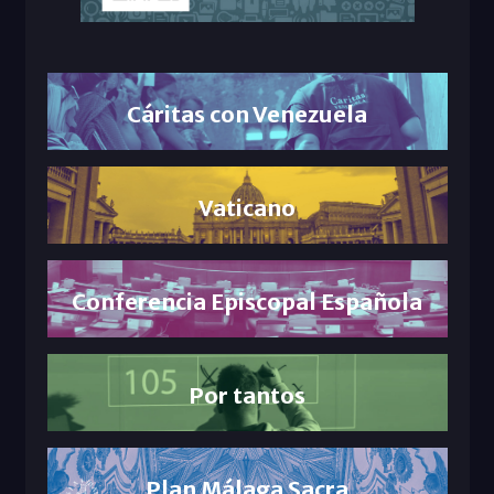
Cáritas con Venezuela
Vaticano
Conferencia Episcopal Española
Por tantos
Plan Málaga Sacra