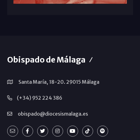
Obispado de Málaga
Santa María, 18-20. 29015 Málaga
(+34) 952 224 386
obispado@diocesismalaga.es