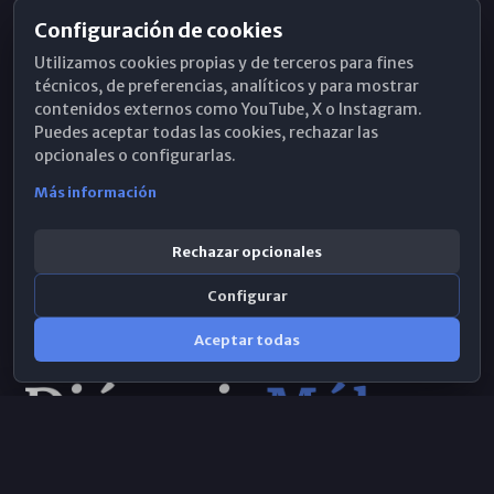
Configuración de cookies
Horarios de Misa
Utilizamos cookies propias y de terceros para fines
Hemeroteca
técnicos, de preferencias, analíticos y para mostrar
contenidos externos como YouTube, X o Instagram.
WhatsApp
Puedes aceptar todas las cookies, rechazar las
opcionales o configurarlas.
Más información
Rechazar opcionales
Configurar
Aceptar todas
Consulta IA
×
Selecciona el área y realiza tu consulta
© 2026 Obispado de Málaga