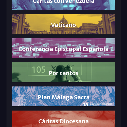
Cáritas con Venezuela
Vaticano
Conferencia Episcopal Española
Por tantos
Plan Málaga Sacra
Cáritas Diocesana