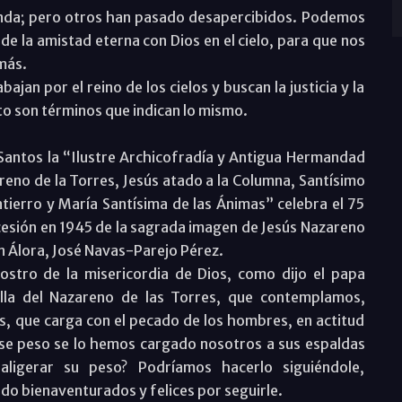
nda; pero otros han pasado desapercibidos. Podemos
 de la amistad eterna con Dios en el cielo, para que nos
emás.
jan por el reino de los cielos y buscan la justicia y la
nto son términos que indican lo mismo.
 Santos la “Ilustre Archicofradía y Antigua Hermandad
eno de la Torres, Jesús atado a la Columna, Santísimo
ntierro y María Santísima de las Ánimas” celebra el 75
ocesión en 1945 de la sagrada imagen de Jesús Nazareno
en Álora, José Navas-Parejo Pérez.
rostro de la misericordia de Dios, como dijo el papa
talla del Nazareno de las Torres, que contemplamos,
os, que carga con el pecado de los hombres, en actitud
 Ese peso se lo hemos cargado nosotros a sus espaldas
igerar su peso? Podríamos hacerlo siguiéndole,
ndo bienaventurados y felices por seguirle.