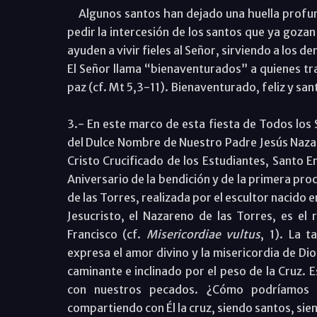
Algunos santos han dejado una huella profu
pedir la intercesión de los santos que ya gozan
ayuden a vivir fieles al Señor, sirviendo a los d
El Señor llama “bienaventurados” a quienes traba
paz (cf. Mt 5,3-11). Bienaventurado, feliz y sa
3.- En este marco de esta fiesta de Todos los
del Dulce Nombre de Nuestro Padre Jesús Nazar
Cristo Crucificado de los Estudiantes, Santo E
Aniversario de la bendición y de la primera pr
de las Torres, realizada por el escultor nacido 
Jesucristo, el Nazareno de las Torres, es el 
Francisco (cf.
Misericordiae vultus
, 1). La 
expresa el amor divino y la misericordia de Di
caminante e inclinado por el peso de la Cruz.
con nuestros pecados. ¿Cómo podríamos al
compartiendo con Él la cruz, siendo santos, sie