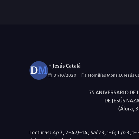
+ Jesús Catalá
31/10/2020
Homilías Mons. D. Jesús C
75 ANIVERSARIO DE 
DE JESÚS NAZ
(Álora, 
Lecturas:
Ap
7, 2-4.9-14;
Sal
23, 1-6; 1
Jn
3, 1-