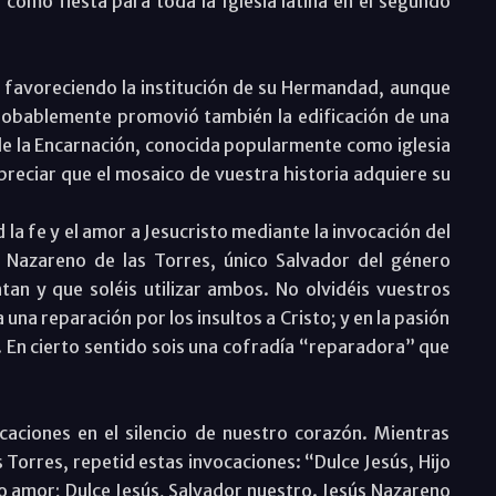
ó como fiesta para toda la Iglesia latina en el segundo
, favoreciendo la institución de su Hermandad, aunque
robablemente promovió también la edificación de una
 de la Encarnación, conocida popularmente como iglesia
eciar que el mosaico de vuestra historia adquiere su
a fe y el amor a Jesucristo mediante la invocación del
 Nazareno de las Torres, único Salvador del género
 y que soléis utilizar ambos. No olvidéis vuestros
una reparación por los insultos a Cristo; y en la pasión
uz. En cierto sentido sois una cofradía “reparadora” que
caciones en el silencio de nuestro corazón. Mientras
 Torres, repetid estas invocaciones: “Dulce Jesús, Hijo
o amor; Dulce Jesús, Salvador nuestro. Jesús Nazareno