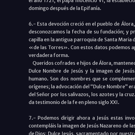
el año 1721, el papa Inocencio VI, la estableci
domingo después de la Epifanía.
6.- Esta devoción creció en el pueblo de Álora
desconozcamos la fecha de su fundación; y p
capilla en la antigua parroquia de Santa Maria
«de las Torres». Con estos datos podemos apr
verdadera forma.
Queridos cofrades e hijos de Álora, mantened l
Dulce Nombre de Jesús y la imagen de Jesús
humano. Son dos nombres que se complementan
orígenes; la advocación del “Dulce Nombre” era 
del Señor por los salivazos, los azotes y la cr
da testimonio de la fe en pleno siglo XXI.
7.- Podemos dirigir ahora a Jesús estas invo
contempláis la imagen de Jesús Nazareno de las
de Dios; Dulce Jesús, sacramentado por nuestr