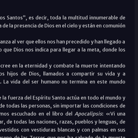
 los Santos”, es decir, toda la multitud innumerable de
e la presencia de Dios en el cielo y están en comunión
ranza al ver que ellos nos han precedido y han llegado a
o que Dios nos indica para llegar a la meta, donde los
cree en la eternidad y combate la muerte intentando
s hijos de Dios, llamados a compartir su vida y a
. La vida del ser humano no termina en este mundo
 la fuerza del Espíritu Santo actúa en todo el mundo y
 de todas las personas, sin importar las condiciones de
hemos escuchado en el libro del
Apocalipsis
: «Vi una
 de todas las naciones, razas, pueblos y lenguas, de
 vestidos con vestiduras blancas y con palmas en sus
areno de las Torres que nos ha salvado de la muerte