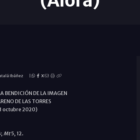
(Álora)
atalá Ibáñez
|
X
LA BENDICIÓN DE LA IMAGEN
ARENO DE LAS TORRES
31 octubre 2020)
3;
Mt
5, 12.