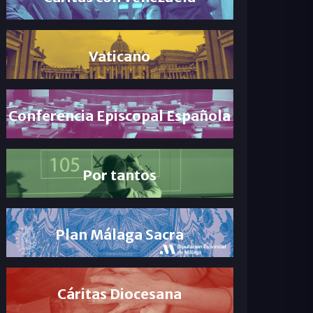
Vaticano
Conferencia Episcopal Española
Por tantos
Plan Málaga Sacra
Cáritas Diocesana