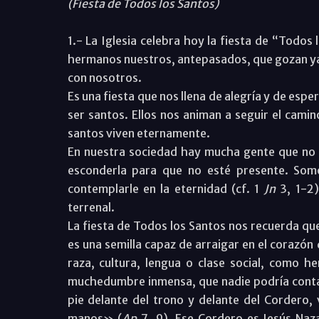
(Fiesta de Todos los Santos)
1.- La Iglesia celebra hoy la fiesta de “Todos
hermanos nuestros, antepasados, que gozan ya d
con nosotros.
Es una fiesta que nos llena de alegría y de espe
ser santos. Ellos nos animan a seguir el camin
santos viven eternamente.
En nuestra sociedad hay mucha gente que no 
esconderla para que no esté presente. Somo
contemplarle en la eternidad (cf. 1
Jn
3, 1-2)
terrenal.
La fiesta de Todos los Santos nos recuerda que
es una semilla capaz de arraigar en el corazón
raza, cultura, lengua o clase social, como 
muchedumbre inmensa, que nadie podría contar,
pie delante del trono y delante del Cordero,
manos» (
Ap
7, 9). Ese Cordero es Jesús Naz