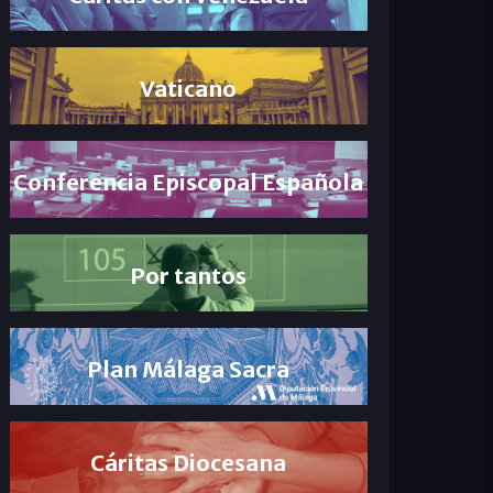
Vaticano
Conferencia Episcopal Española
Por tantos
Plan Málaga Sacra
Cáritas Diocesana