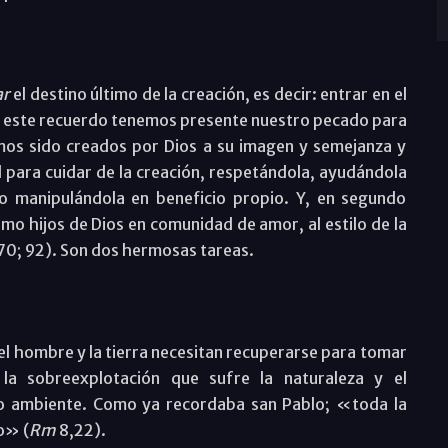
ar
el destino último de la creación, es decir: entrar en el
n este recuerdo tenemos presente nuestro pecado para
mos sido creados por Dios a su imagen y semejanza y
para cuidar de la creación, respetándola, ayudándola
o manipulándola en beneficio propio. Y, en segundo
o hijos de Dios en comunidad de amor, al estilo de la
 70; 92). Son dos hermosas tareas.
el hombre y la tierra necesitan recuperarse para tomar
la sobreexplotación que sufre la naturaleza y el
o ambiente. Como ya recordaba san Pablo; «toda la
o» (
Rm
8,22).