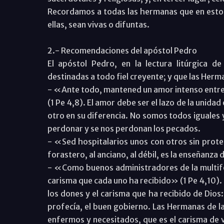
Recordamos a todas las hermanas que en estos
ellas, sean vivas o difuntas.
2.- Recomendaciones del apóstol Pedro
El apóstol Pedro, en la lectura litúrgica 
destinadas a todo fiel creyente; y que las Herma
- «Ante todo, mantened un amor intenso entre
(1 Pe 4,8). El amor debe ser el lazo de la unida
otro en su diferencia. No somos todos iguales
perdonar y se nos perdonan los pecados.
- «Sed hospitalarios unos con otros sin protes
forastero, al anciano, al débil, es la enseñanza
- «Como buenos administradores de la multifor
carisma que cada uno ha recibido» (1 Pe 4,10).
los dones y el carisma que ha recibido de Dios:
profecía, el buen gobierno. Las Hermanas de la
enfermos y necesitados, que es el carisma de 