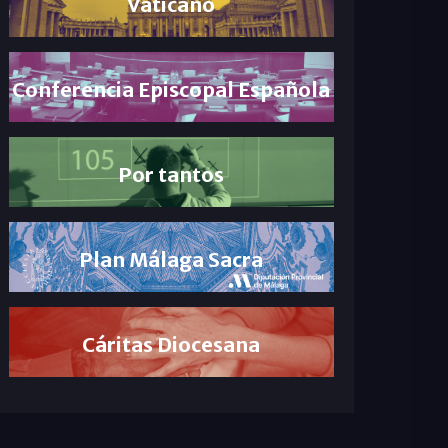
Vaticano
Conferencia Episcopal Española
Por tantos
Plan Málaga Sacra
Cáritas Diocesana