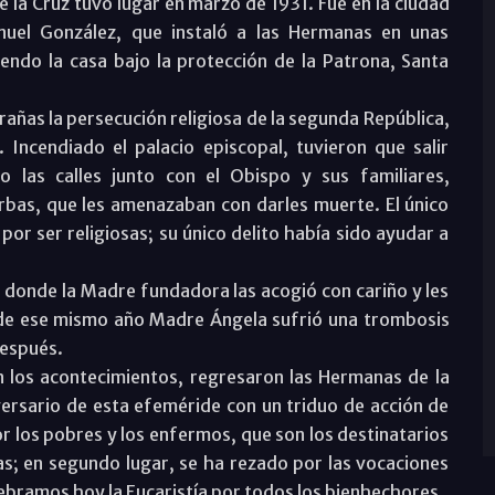
 la Cruz tuvo lugar en marzo de 1931. Fue en la ciudad
uel González, que instaló a las Hermanas en unas
endo la casa bajo la protección de la Patrona, Santa
ñas la persecución religiosa de la segunda República,
. Incendiado el palacio episcopal, tuvieron que salir
 las calles junto con el Obispo y sus familiares,
urbas, que les amenazaban con darles muerte. El único
or ser religiosas; su único delito había sido ayudar a
 donde la Madre fundadora las acogió con cariño y les
o de ese mismo año Madre Ángela sufrió una trombosis
después.
on los acontecimientos, regresaron las Hermanas de la
ersario de esta efeméride con un triduo de acción de
or los pobres y los enfermos, que son los destinatarios
as; en segundo lugar, se ha rezado por las vocaciones
elebramos hoy la Eucaristía por todos los bienhechores.