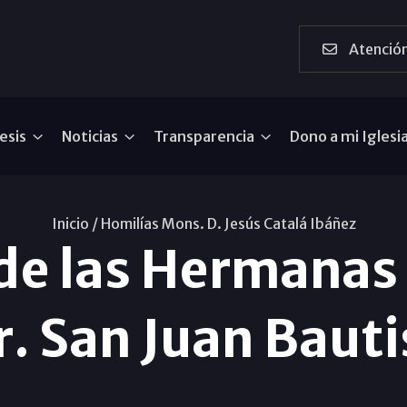
Atención
esis
Noticias
Transparencia
Dono a mi Iglesi
Inicio /
Homilías Mons. D. Jesús Catalá Ibáñez
de las Hermanas 
r. San Juan Baut