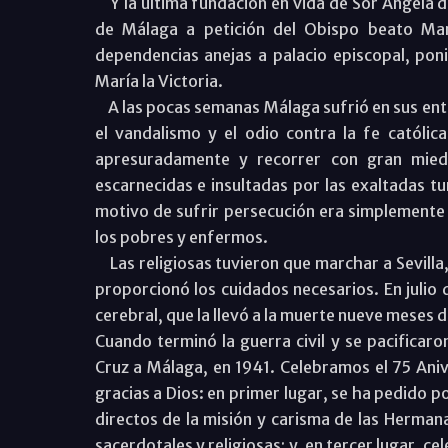
Y la última fundación en vida de Sor Ángela de
de Málaga a petición del Obispo beato Man
dependencias anejas a palacio episcopal, poni
María la Victoria.
A las pocas semanas Málaga sufrió en sus entra
el vandalismo y el odio contra la fe católica
apresuradamente y recorrer con gran miedo
escarnecidas e insultadas por las exaltadas t
motivo de sufrir persecución era simplemente p
los pobres y enfermos.
Las religiosas tuvieron que marchar a Sevilla,
proporcionó los cuidados necesarios. En juli
cerebral, que la llevó a la muerte nueve meses 
Cuando terminó la guerra civil y se pacificar
Cruz a Málaga, en 1941. Celebramos el 75 Aniv
gracias a Dios: en primer lugar, se ha pedido p
directos de la misión y carisma de las Herman
sacerdotales y religiosas; y, en tercer lugar, c