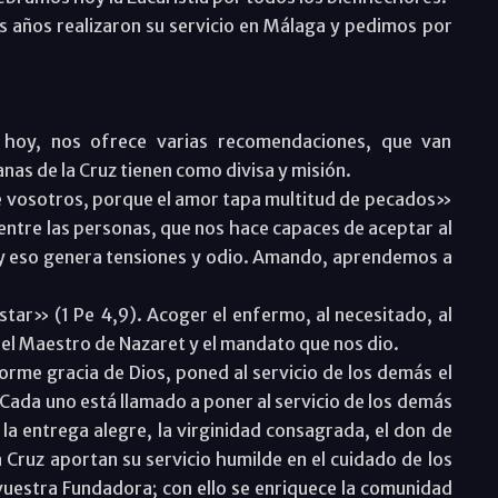
 años realizaron su servicio en Málaga y pedimos por
de hoy, nos ofrece varias recomendaciones, que van
nas de la Cruz tienen como divisa y misión.
 vosotros, porque el amor tapa multitud de pecados»
d entre las personas, que nos hace capaces de aceptar al
 y eso genera tensiones y odio. Amando, aprendemos a
tar» (1 Pe 4,9). Acoger el enfermo, al necesitado, al
 del Maestro de Nazaret y el mandato que nos dio.
me gracia de Dios, poned al servicio de los demás el
 Cada uno está llamado a poner al servicio de los demás
 la entrega alegre, la virginidad consagrada, el don de
 Cruz aportan su servicio humilde en el cuidado de los
vuestra Fundadora; con ello se enriquece la comunidad