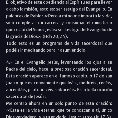
El objetivo de esta obediencia al Espíritu es para llevar
a cabo la misión, esto es: ser testigo del Evangelio. En
palabras de Pablo: «Pero a mí no me importa la vida,
sino completar mi carrera y consumar el ministerio
que recibí del Señor Jesús: ser testigo del Evangelio de
la gracia de Dios» (Hch 20,24).
Todo esto es un programa de vida sacerdotal que
podéis ir meditando para ir asumiéndolo.
4.- En el Evangelio Jesús, levantando los ojos a su
Padre del cielo, hace la preciosa oración sacerdotal.
Esta oración aparece en el famoso capítulo 17 de san
Juan y que es conveniente que leáis, meditéis, recéis,
aprendáis, profundicéis, saboreéis. Es la bella oración
sacerdotal de Jesús.
Me centro ahora en un solo punto de esta oración:
«Esta es la vida eterna: que te conozcan a ti, único
Dios verdadero, y a tu enviado, Jesucristo» (Jn 17,3).