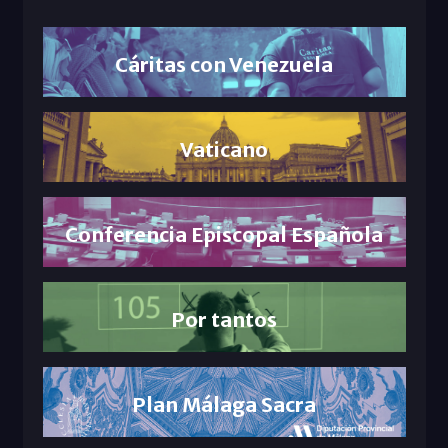
Cáritas con Venezuela
Vaticano
Conferencia Episcopal Española
Por tantos
Plan Málaga Sacra