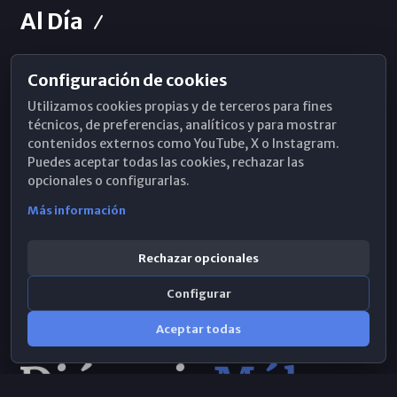
Al Día
Configuración de cookies
Horarios de Misa
Utilizamos cookies propias y de terceros para fines
Hemeroteca
técnicos, de preferencias, analíticos y para mostrar
contenidos externos como YouTube, X o Instagram.
WhatsApp
Puedes aceptar todas las cookies, rechazar las
opcionales o configurarlas.
Más información
Rechazar opcionales
Configurar
Aceptar todas