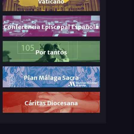
Vaticano
Conferencia Episcopal Española
Por tantos
Plan Málaga Sacra
Cáritas Diocesana