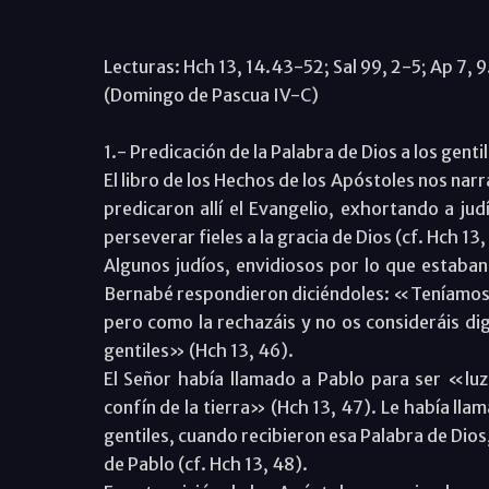
Lecturas: Hch 13, 14.43-52; Sal 99, 2-5; Ap 7, 
(Domingo de Pascua IV-C)
1.- Predicación de la Palabra de Dios a los gentil
El libro de los Hechos de los Apóstoles nos nar
predicaron allí el Evangelio, exhortando a jud
perseverar fieles a la gracia de Dios (cf. Hch 13
Algunos judíos, envidiosos por lo que estaban
Bernabé respondieron diciéndoles: «Teníamos q
pero como la rechazáis y no os consideráis di
gentiles» (Hch 13, 46).
El Señor había llamado a Pablo para ser «luz d
confín de la tierra» (Hch 13, 47). Le había lla
gentiles, cuando recibieron esa Palabra de Dios
de Pablo (cf. Hch 13, 48).