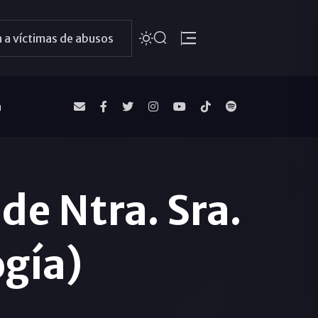
 a víctimas de abusos
a
 de Ntra. Sra.
ogía)