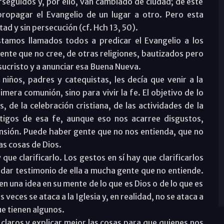
rseguidos y, por ello, van cambiado de ciudad; de este
ropagar el Evangelio de un lugar a otro. Pero esta
tad y sin persecución (cf. Hch 13, 50).
stamos llamados todos a predicar el Evangelio a los
 gente que no cree, de otras religiones, bautizados pero
Jesucristo y a anunciar esa Buena Nueva.
niños, padres y catequistas, les decía que venir a la
mera comunión, sino para vivir la fe. El objetivo de lo
, de la celebración cristiana, de las actividades de la
stigos de esa fe, aunque eso nos acarree disgustos,
nsión. Puede haber gente que no nos entienda, que no
s cosas de Dios.
que clarificarlo. Los gestos en sí hay que clarificarlos
 y dar testimonio de ella a mucha gente que no entiende.
n una idea en su mente de lo que es Dios o de lo que es
 veces se ataca a la Iglesia y, en realidad, no se ataca a
que tienen algunos.
laros y explicar mejor las cosas para que quienes nos