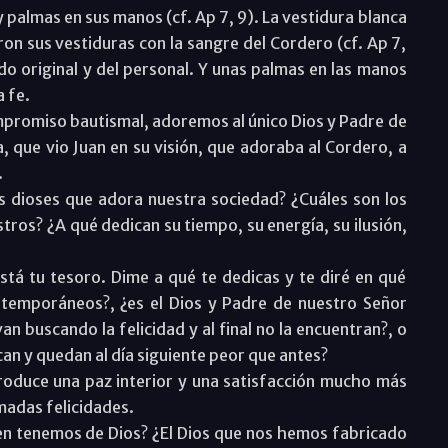
palmas en sus manos (cf. Ap 7, 9). La vestidura blanca
on sus vestiduras con la sangre del Cordero (cf. Ap 7,
do original y del personal. Y unas palmas en las manos
a fe.
mpromiso bautismal, adoremos al único Dios y Padre de
, que vio Juan en su visión, que adoraba al Cordero, a
.
 dioses que adora nuestra sociedad? ¿Cuáles son los
ros? ¿A qué dedican su tiempo, su energía, su ilusión,
tá tu tesoro. Dime a qué te dedicas y te diré en qué
ntemporáneos?, ¿es el Dios y Padre de nuestro Señor
van buscando la felicidad y al final no la encuentran?, o
scan y quedan al día siguiente peor que antes?
roduce una paz interior y una satisfacción mucho más
madas felicidades.
n tenemos de Dios? ¿El Dios que nos hemos fabricado