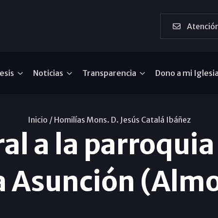
Atención
esis
Noticias
Transparencia
Dono a mi Iglesi
Inicio /
Homilías Mons. D. Jesús Catalá Ibáñez
al a la parroquia
a Asunción (Alm