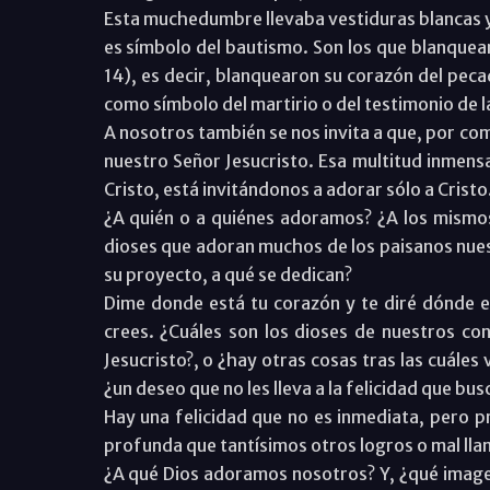
Esta muchedumbre llevaba vestiduras blancas y 
es símbolo del bautismo. Son los que blanquear
14), es decir, blanquearon su corazón del peca
como símbolo del martirio o del testimonio de l
A nosotros también se nos invita a que, por co
nuestro Señor Jesucristo. Esa multitud inmensa
Cristo, está invitándonos a adorar sólo a Cristo
¿A quién o a quiénes adoramos? ¿A los mismos
dioses que adoran muchos de los paisanos nuest
su proyecto, a qué se dedican?
Dime donde está tu corazón y te diré dónde es
crees. ¿Cuáles son los dioses de nuestros co
Jesucristo?, o ¿hay otras cosas tras las cuáles 
¿un deseo que no les lleva a la felicidad que bu
Hay una felicidad que no es inmediata, pero p
profunda que tantísimos otros logros o mal lla
¿A qué Dios adoramos nosotros? Y, ¿qué image