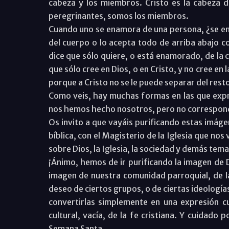
cabeza y los miembros. Cristo es la cabeza de 
peregrinantes, somos los miembros.
Cuando uno se enamora de una persona, ¿se ena
del cuerpo o lo acepta todo de arriba abajo c
dice que sólo quiere, o está enamorado, de la 
que sólo cree en Dios, o en Cristo, y no cree en la
porque a Cristo no se le puede separar del resto
Como veis, hay muchas formas en las que exp
nos hemos hecho nosotros, pero no corresponden
Os invito a que vayáis purificando estas imágen
bíblica, con el Magisterio de la Iglesia que nos
sobre Dios, la Iglesia, la sociedad y demás tema
¡Ánimo, hemos de ir purificando la imagen de D
imagen de nuestra comunidad parroquial, de las
deseo de ciertos grupos, o de ciertas ideologías,
convertirlas simplemente en una expresión c
cultural, vacía, de la fe cristiana. Y cuidado 
Semana Santa.