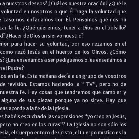
 a nuestros deseos? ¿Cuál es nuestra oración? ¿Qué le
voluntad en nosotros o que Él haga la voluntad que
e caso nos enfadamos con Él. Pensamos que nos ha
ar la fe. ¿Qué queremos, tener a Dios en el bolsillo?
d? ¿Hacer de Dios un siervo nuestro?
eñor para hacer su voluntad, por eso rezamos en el
como rezó Jesús en el huerto de los Olivos. ¿Cómo
os? ¿Les enseñamos a ser pedigüeños o les enseñamos a
n el Padre?
os en la fe. Esta mañana decía a un grupo de vosotros
de revisión. Estamos haciendo la “ITV”, pero no de
 nuestra fe. Hay cosas que tendremos que cambiar y
ar alguna de sus piezas porque ya no sirve. Hay que
s acorde a la fe de la Iglesia.
es habéis escuchado las expresiones “yo creo en Jesús,
 pero no creo en los curas”? La Iglesia no son sólo los
esia, el Cuerpo entero de Cristo, el Cuerpo místico es la