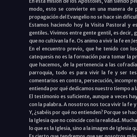
En esta misión de los Apóstoles, van siendo pe
modo, esto se convierte en una manera de p
propagación del Evangelio no se hace sin dificul
Estamos haciendo hoy la Visita Pastoral y e
gentiles. Vivimos entre gente gentil, es decir,
que no cultivan la fe. Os animo a vivir la fe en 
En el encuentro previo, que he tenido con los 
catequesis no es la formación para tomar la pri
que hacemos, de la pertenencia a las cofradías
parroquia, todo es para vivir la fe y ser te
comentarios en contra, persecución, incompre
entienda por qué dedicamos nuestro tiempo a la
El testimonio es suficiente, aunque a veces hay 
con la palabra. A nosotros nos toca vivir la fe
Y, ¿sabéis por qué no entienden? Porque se hace
la Iglesia que no coincide con la realidad. Muchas
lo que es la Iglesia, sino a la imagen de Iglesia 
Es cierto que tendremos que ser nosotros más c