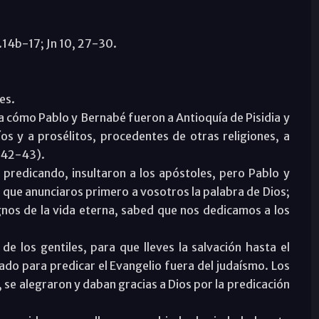
9.14b-17; Jn 10, 27-30.
es.
ra cómo Pablo y Bernabé fueron a Antioquía de Pisidia y
íos y a prosélitos, procedentes de otras religiones, a
, 42-43).
 predicando, insultaron a los apóstoles, pero Pablo y
ue anunciaros primero a vosotros la palabra de Dios;
gnos de la vida eterna, sabed que nos dedicamos a los
e los gentiles, para que lleves la salvación hasta el
mado para predicar el Evangelio fuera del judaísmo. Los
, se alegraron y daban gracias a Dios por la predicación