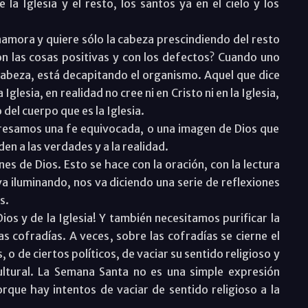
la Iglesia y el resto, los santos ya en el cielo y los
mora y quiere sólo la cabeza prescindiendo del resto
on las cosas positivas y con los defectos? Cuando uno
cabeza, está decapitando el organismo. Aquel que dice
 Iglesia, en realidad no cree ni en Cristo ni en la Iglesia,
 del cuerpo que es la Iglesia.
resamos una fe equivocada, o una imagen de Dios que
 a las verdades y a la realidad.
es de Dios. Esto se hace con la oración, con la lectura
 va iluminando, nos va diciendo una serie de reflexiones
s.
ios y de la Iglesia! Y también necesitamos purificar la
 cofradías. A veces, sobre las cofradías se cierne el
 o de ciertos políticos, de vaciar su sentido religioso y
ultural. La Semana Santa no es una simple expresión
porque hay intentos de vaciar de sentido religioso a la