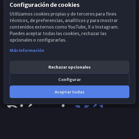
Configuración de cookies
Horarios de Misa
Utilizamos cookies propias y de terceros para fines
Hemeroteca
técnicos, de preferencias, analíticos y para mostrar
contenidos externos como YouTube, X o Instagram.
WhatsApp
Puedes aceptar todas las cookies, rechazar las
opcionales o configurarlas.
Más información
Rechazar opcionales
Configurar
Aceptar todas
Consulta IA
×
Selecciona el área y realiza tu consulta
© 2026 Obispado de Málaga