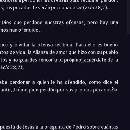
 exhorta a perdonar las ofensas para recibir el perdón:
es, tus pecados te serán perdonados» (
Eclo
28,2).
a Dios que perdone nuestras ofensas; pero hay una
 nos han ofendido.
ce y olvidar la ofensa recibida. Para ello es bueno
tos de vida, la Alianza de amor que hizo con su pueblo
os y no guardes rencor a tu prójimo; acuérdate de la
Eclo
28,7).
ebe perdonar a quien le ha ofendido, como dice el
ejante, ¿cómo pide perdón por sus propios pecados?»
puesta de Jesús a la pregunta de Pedro sobre cuántas