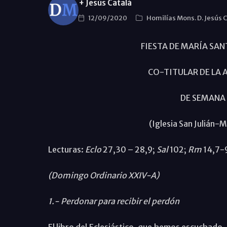
+ Jesús Catalá
12/09/2020
Homilías Mons. D. Jesús 
FIESTA DE MARÍA SAN
CO-TITULAR DE LA 
DE SEMANA
(Iglesia San Julián-
Lecturas:
Eclo
27,30 – 28,9;
Sal
102;
Rm
14,7-
(Domingo Ordinario XXIV-A)
1.- Perdonar para recibir el perdón