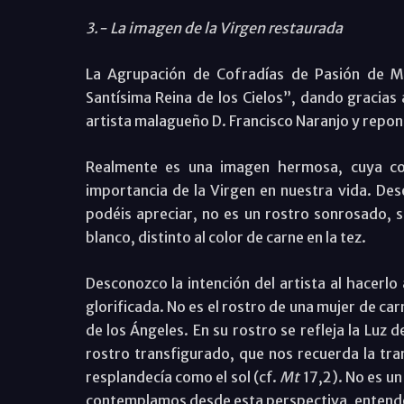
3.- La imagen de la Virgen restaurada
La Agrupación de Cofradías de Pasión de Má
Santísima Reina de los Cielos”, dando gracias 
artista malagueño D. Francisco Naranjo y repon
Realmente es una imagen hermosa, cuya co
importancia de la Virgen en nuestra vida. Des
podéis apreciar, no es un rostro sonrosado, 
blanco, distinto al color de carne en la tez.
Desconozco la intención del artista al hacerl
glorificada. No es el rostro de una mujer de car
de los Ángeles. En su rostro se refleja la Luz d
rostro transfigurado, que nos recuerda la tra
resplandecía como el sol (cf.
Mt
17,2). No es un
contemplamos desde esta perspectiva, entend