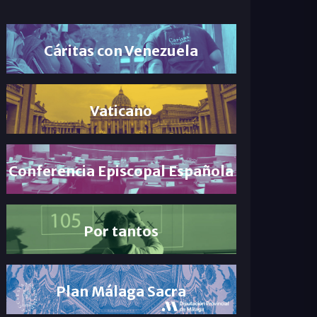
Cáritas con Venezuela
Vaticano
Conferencia Episcopal Española
Por tantos
Plan Málaga Sacra