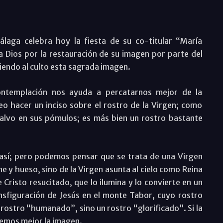
laga celebra hoy la fiesta de su co-titular “María
a Dios por la restauración de su imagen por parte del
iendo al culto esta sagrada imagen.
ntemplación nos ayuda a percatarnos mejor de la
eo hacer un inciso sobre el rostro de la Virgen; como
salvo en sus pómulos; es más bien un rostro bastante
o así; pero podemos pensar que se trata de una Virgen
ne y hueso, sino de la Virgen asunta al cielo como Reina
e Cristo resucitado, que lo ilumina y lo convierte en un
nsfiguración de Jesús en el monte Tabor, cuyo rostro
 rostro “humanado”, sino un rostro “glorificado”. Si la
emos mejor la imagen.