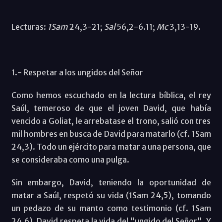
Lecturas:
1Sam
24,3-21;
Sal
56,2-6.11;
Mc
3,13-19.
1.- Respetar a los ungidos del Señor
Como hemos escuchado en la lectura bíblica, el rey
Saúl, temeroso de que el joven David, que había
vencido a Goliat, le arrebatase el trono, salió con tres
mil hombres en busca de David para matarlo (cf. 1Sam
24,3). Todo un ejército para matar a una persona, que
se consideraba como una pulga.
Sin embargo, David, teniendo la oportunidad de
matar a Saúl, respetó su vida (1Sam 24,5), tomando
un pedazo de su manto como testimonio (cf. 1Sam
24,6). David respeta la vida del “ungido del Señor”. Y