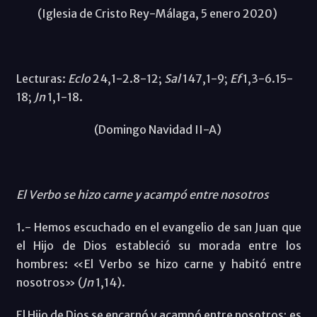
(Iglesia de Cristo Rey-Málaga, 5 enero 2020)
Lecturas:
Eclo
24,1-2.8-12;
Sal
147,1-9;
Ef
1,3-6.15-
18;
Jn
1,1-18.
(Domingo Navidad II-A)
El Verbo se hizo carne y acampó entre nosotros
1.- Hemos escuchado en el evangelio de san Juan que
el Hijo de Dios estableció su morada entre los
hombres: «El Verbo se hizo carne y habitó entre
nosotros» (
Jn
1,14).
El Hijo de Dios se encarnó y acampó entre nosotros; es