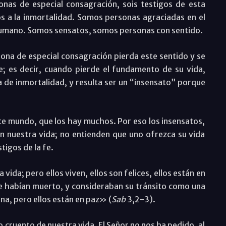
onas de especial consagración, sois testigos de esta
s a la inmortalidad. Somos personas agraciadas en el
humano. Somos sensatos, somos personas con sentido.
ona de especial consagración pierda este sentido y se
e; es decir, cuando pierde el fundamento de su vida,
 de inmortalidad, y resulta ser un “insensato” porque
ste mundo, que los hay muchos. Por eso los insensatos,
en nuestra vida; no entienden que uno ofrezca su vida
tigos de la fe.
ida; pero ellos viven, ellos son felices, ellos están en
e habían muerto, y consideraban su tránsito como una
ina, pero ellos están en paz» (
Sab
3,2-3).
io cruento de nuestra vida. El Señor no nos ha pedido, al