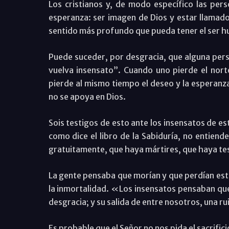
Los cristianos y, de modo específico las pers
esperanza: ser imagen de Dios y estar llamado
sentido más profundo que pueda tener el ser 
Puede suceder, por desgracia, que alguna pers
vuelva insensato”. Cuando uno pierde el nort
pierde al mismo tiempo el deseo y la esperanza
no se apoya en Dios.
Sois testigos de esto ante los insensatos de e
como dice el libro de la Sabiduría, no entiend
gratuitamente, que haya mártires, que haya tes
La gente pensaba que morían y que perdían esta v
la inmortalidad. «Los insensatos pensaban qu
desgracia; y su salida de entre nosotros, una ru
Es probable que el Señor no nos pida el sacrific