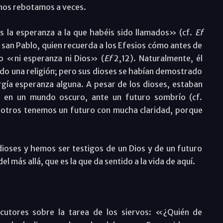
 nos rebotamos a veces.
s la esperanza a la que habéis sido llamados» (cf.
Ef
 san Pablo, quien recuerda a los Efesios cómo antes de
o «ni esperanza ni Dios» (
Ef
2,12). Naturalmente, él
ido una religión; pero sus dioses se habían demostrado
rgía esperanza alguna. A pesar de los dioses, estaban
n en un mundo oscuro, ante un futuro sombrío (cf.
osotros tenemos un futuro con mucha claridad, porque
oses y hemos ser testigos de un Dios y de un futuro
el más allá, que es la que da sentido a la vida de aquí.
ocutores sobre la tarea de los siervos: «¿Quién de