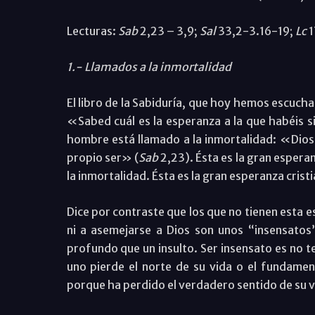
Lecturas:
Sab
2,23 – 3,9;
Sal
33,2-3.16-19;
Lc
1
1.- Llamados a la inmortalidad
El libro de la Sabiduría, que hoy hemos escuch
«Sabed cuál es la esperanza a la que habéis 
hombre está llamado a la inmortalidad: «Dios 
propio ser» (
Sab
2,23). Ésta es la gran espera
la inmortalidad. Ésta es la gran esperanza cristi
Dice por contraste que los que no tienen esta e
ni a asemejarse a Dios son unos “insensatos
profundo que un insulto. Ser insensato es no t
uno pierde el norte de su vida o el fundament
porque ha perdido el verdadero sentido de su v