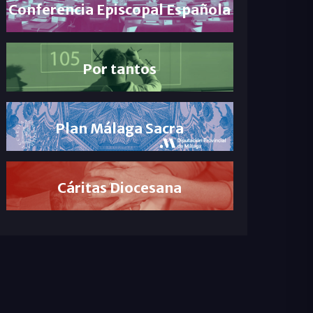
Conferencia Episcopal Española
Por tantos
Plan Málaga Sacra
Cáritas Diocesana