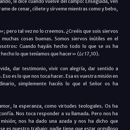
eando, le dice cuando vuelve del campo: Enseguida, ven
párame de cenar, cíñete y sírveme mientras como y bebo,
s»; pero tal vez no lo creemos. ¿Creéis que sois siervos
s muchas cosas buenas. Somos siervos inútiles en el
osotros: Cuando hayáis hecho todo lo que se os ha
 hecho lo que teníamos que hacer» (
Lc
17,10).
ida, dar testimonio, vivir con alegría, dar sentido a
. Eso es lo que nos toca hacer. Esa es vuestra misión en
dinario, simplemente hacéis lo que el Señor os ha
amor, la esperanza, como virtudes teologales. Os ha
 confía. Nos toca responder a su llamada. Pero nos ha
a misión; nos ha dado una azada y nos ha dicho que
se es nuestro trabajo; nadie tiene que estar orgulloso