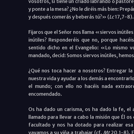
vosotros, si tiene un criado labrando o pastor
y ponte a la mesa? ¿No le diréis más bien: Pre
y después comerás y beberás tú?» (
Lc
17,7-8).
Fijaros que el Señor nos llama «siervos inútile
inútiles? Responderéis que no, porque hacéi
sentido dicho en el Evangelio: «Lo mismo v
mandado, decid: Somos siervos inútiles, hemos
¿Qué nos toca hacer a nosotros? Entregar la v
nuestra vida y ayudar a los demás a encontrarlo
el mundo; con ello no hacéis nada extraor
encomendado.
Os ha dado un carisma, os ha dado la fe, el 
llamado para llevar a cabo la misión que Él os
facultado y nos ha dotado para realizar es
vayamos a su viña a trabajar (cf.
Mt
20,1-8). E