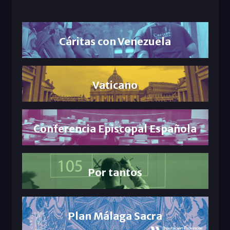
Cáritas con Venezuela
Vaticano
Conferencia Episcopal Española
Por tantos
Plan Málaga Sacra