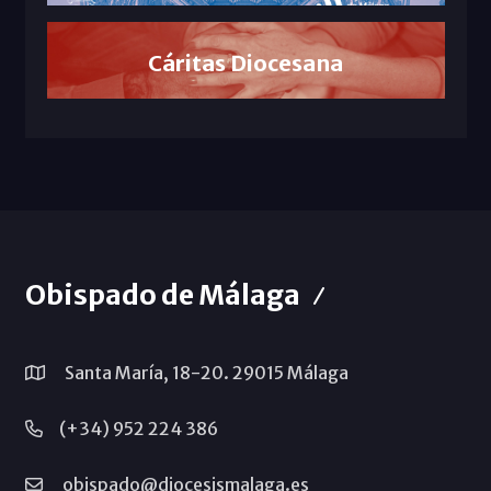
Cáritas Diocesana
Obispado de Málaga
Santa María, 18-20. 29015 Málaga
(+34) 952 224 386
obispado@diocesismalaga.es