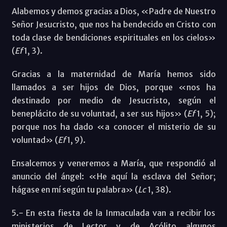
Alabemos y demos gracias a Dios, «Padre de Nuestro
Señor Jesucristo, que nos ha bendecido en Cristo con
toda clase de bendiciones espirituales en los cielos»
(
Ef
1, 3).
Gracias a la maternidad de María hemos sido
llamados a ser hijos de Dios, porque «nos ha
destinado por medio de Jesucristo, según el
beneplácito de su voluntad, a ser sus hijos» (
Ef
1, 5);
porque nos ha dado «a conocer el misterio de su
voluntad» (
Ef
1, 9).
Ensalcemos y veneremos a María, que respondió al
anuncio del ángel: «He aquí la esclava del Señor;
hágase en mí según tu palabra» (
Lc
1, 38).
5.- En esta fiesta de la Inmaculada van a recibir los
ministerios de Lector y de Acólito algunos