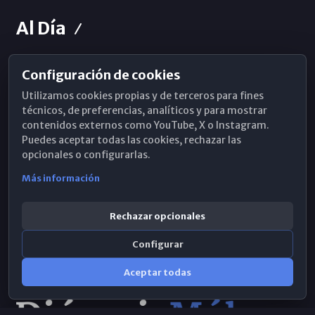
Al Día
Configuración de cookies
Horarios de Misa
Utilizamos cookies propias y de terceros para fines
Hemeroteca
técnicos, de preferencias, analíticos y para mostrar
contenidos externos como YouTube, X o Instagram.
WhatsApp
Puedes aceptar todas las cookies, rechazar las
opcionales o configurarlas.
Más información
Rechazar opcionales
Configurar
Aceptar todas