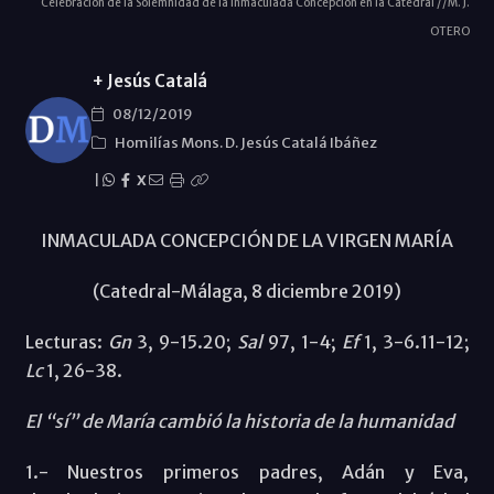
Celebración de la Solemnidad de la Inmaculada Concepción en la Catedral //M. J.
OTERO
+ Jesús Catalá
08/12/2019
Homilías Mons. D. Jesús Catalá Ibáñez
|
X
INMACULADA CONCEPCIÓN DE LA VIRGEN MARÍA
(Catedral-Málaga, 8 diciembre 2019)
Lecturas:
Gn
3, 9-15.20;
Sal
97, 1-4;
Ef
1, 3-6.11-12;
Lc
1, 26-38.
El “sí” de María cambió la historia de la humanidad
1.- Nuestros primeros padres, Adán y Eva,