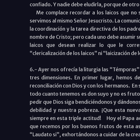
confiado. Y nadie debe eludirla, porque de otr
Me complace recordar a los laicos que no so
servimos al mismo Señor Jesucristo. La comunid
la coordinación y la tarea directiva de los padr
nombre de Cristo; pero cada uno debe asumir su 
laicos que desean realizar lo que le cor
“clericalización de los laicos” ni “laicización de
6.- Ayer nos ofrecía la liturgia las “Témporas
tres dimensiones. En primer lugar, hemos d
reconciliación con Dios y con los hermanos. En
todo cuanto tenemos es don suyo y no es fruto 
pedir que Dios siga bendiciéndonos y dándono
debilidad y nuestra pobreza. ¡Que esta nuev
siempre en esta triple actitud! Hoy el Papa a
que recemos por los buenos frutos de esta asa
“Laudato si”, exhortándonos a cuidar de la cre