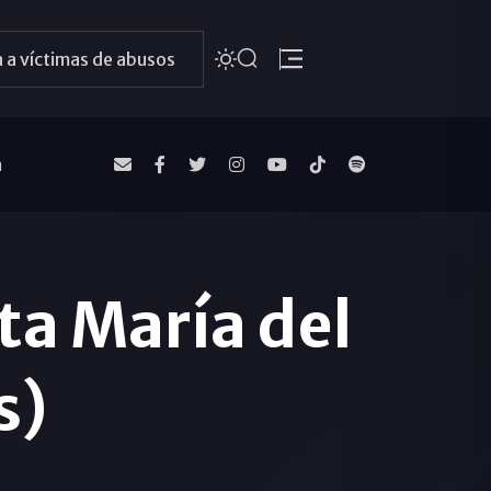
 a víctimas de abusos
a
ta María del
s)