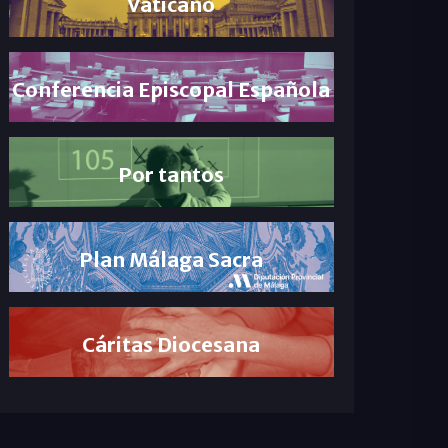
Vaticano
Conferencia Episcopal Española
Por tantos
Plan Málaga Sacra
Cáritas Diocesana