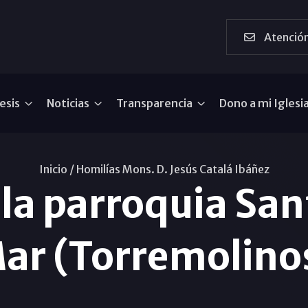
Atención
esis
Noticias
Transparencia
Dono a mi Iglesi
Inicio /
Homilías Mons. D. Jesús Catalá Ibáñez
 la parroquia San
ar (Torremolino