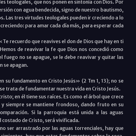
des teologales, que nos ponen en sintonía con Dios. Por
spersión con agua bendecida, signo de nuestro bautismo,
s. Las tres virtudes teologales pueden ir creciendo a lo
ir creciendo: para amar cada día más, para esperar cada
Te recuerdo que reavives el don de Dios que hay en ti
 Hemos de reavivar la fe que Dios nos concedió como
l fuego no se apague, se le debe reavivar y quitar las
van se apagan.
en su fundamento en Cristo Jesús» (2 Tm 1, 13); no se
, se trata de fundamentar nuestra vida en Cristo Jesús.
isto; en él tiene sus raíces. Es como el árbol que crece
ío y siempre se mantiene frondoso, dando fruto en su
comparación. Si la parroquia está unida a las aguas
l costado de Cristo, será vivificada.
 no ser arrastrado por las aguas torrenciales, hay que
 cimientos, hay que estar fundamentos sobre la roca,