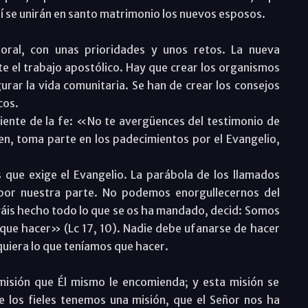
aquí se unirán en santo matrimonio los nuevos esposos.
ral, con unas prioridades y unos retos. La nueva
e el trabajo apostólico. Hay que crear los organismos
gurar la vida comunitaria. Se han de crear los consejos
cos.
liente de la fe: «No te avergüences del testimonio de
ien, toma parte en los padecimientos por el Evangelio,
que exige el Evangelio. La parábola de los llamados
 por nuestra parte. No podemos enorgullecernos del
yáis hecho todo lo que se os ha mandado, decid: Somos
 que hacer» (Lc 17, 10). Nadie debe ufanarse de hacer
quiera lo que teníamos que hacer.
 misión que Él mismo le encomienda; y esta misión se
 los fieles tenemos una misión, que el Señor nos ha