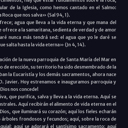
gular de la Iglesia, como hemos cantado en el Salmo:
 Roca que nos salva» (Sal 94, 1).
frece; agua que lleva a la vida eterna y que mana del
ue ofrece a la samaritana, sedienta de verdad y de amor
aré nunca más tendrá sed: el agua que yo le daré se
ue salta hasta la vida eterna» (Jn 4, 14).
eación de la nueva parroquia de Santa María del Mar en
o de erección, su territorio ha sido desmembrado de la
ban la Eucaristía y los demás sacramentos, ahora nace
D. Javier. Hoy estrenamos e inauguramos parroquia y
 Dios nos concede!
a, que purifica, salva y lleva a la vida eterna. Aquí se
strales. Aquí recibirán el alimento de vida eterna en el
Dios, que iluminará su corazón; aquí los fieles echarán
árboles frondosos y fecundos; aquí, sobre la roca de
quial; aquí se adorará el santísimo sacramento; aquí