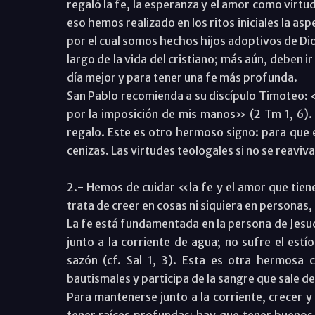
regaló la fe, la esperanza y el amor como virtu
eso hemos realizado en los ritos iniciales la a
por el cual somos hechos hijos adoptivos de Dio
largo de la vida del cristiano; más aún, deben 
día mejor y para tener una fe más profunda.
San Pablo recomienda a su discípulo Timoteo: «
por la imposición de mis manos» (2 Tm 1, 6).
regalo. Este es otro hermoso signo: para que e
cenizas. Las virtudes teologales si no se reavi
2.- Hemos de cuidar «la fe y el amor que tien
trata de creer en cosas ni siquiera en personas
La fe está fundamentada en la persona de Jesucr
junto a la corriente de agua; no sufre el est
sazón (cf. Sal 1, 3). Esta es otra hermosa 
bautismales y participa de la sangre que sale de
Para mantenerse junto a la corriente, crecer y
tener raíces profundas; hay que tener buenos