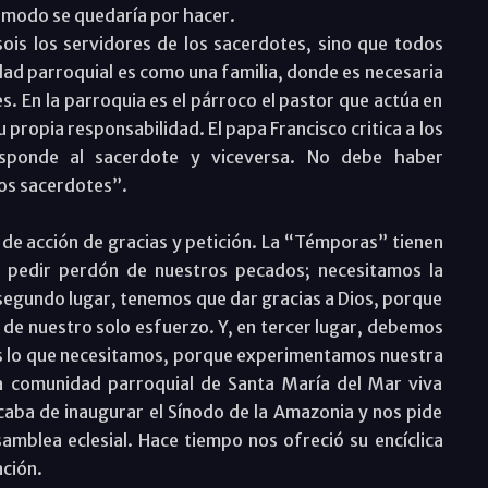
o modo se quedaría por hacer.
is los servidores de los sacerdotes, sino que todos
ad parroquial es como una familia, donde es necesaria
es. En la parroquia es el párroco el pastor que actúa en
propia responsabilidad. El papa Francisco critica a los
responde al sacerdote y viceversa. No debe haber
 los sacerdotes”.
” de acción de gracias y petición. La “Témporas” tienen
e pedir perdón de nuestros pecados; necesitamos la
 segundo lugar, tenemos que dar gracias a Dios, porque
de nuestro solo esfuerzo. Y, en tercer lugar, debemos
s lo que necesitamos, porque experimentamos nuestra
a comunidad parroquial de Santa María del Mar viva
caba de inaugurar el Sínodo de la Amazonia y nos pide
mblea eclesial. Hace tiempo nos ofreció su encíclica
ación.