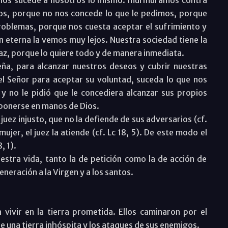
z nos sucede a nosotros lo mismo: murmuramos contra
os, porque no nos concede lo que le pedimos, porque
oblemas, porque nos cuesta aceptar el sufrimiento y
ón eterna la vemos muy lejos. Nuestra sociedad tiene la
caz, porque lo quiere todo y de manera inmediata.
ña, para alcanzar nuestros deseos y cubrir nuestras
l Señor para aceptar su voluntad, suceda lo que nos
y no le pidió que le concediera alcanzar sus propios
a ponerse en manos de Dios.
 juez injusto, que no la defiende de sus adversarios (cf.
mujer, el juez la atiende (cf. Lc 18, 5). De este modo el
, 1).
stra vida, tanto la de petición como la de acción de
eneración a la Virgen y a los santos.
 vivir en la tierra prometida. Ellos caminaron por el
e una tierra inhóspita y los ataques de sus enemigos.