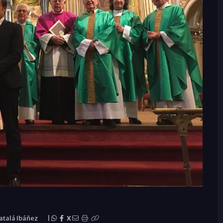
atalá Ibáñez
|
X