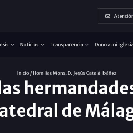
Atención
esis
Noticias
Transparencia
Dono a mi Iglesi
Inicio /
Homilías Mons. D. Jesús Catalá Ibáñez
 las hermandades
atedral de Mála