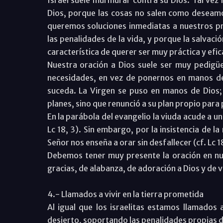
Israel suele murmurar contra su Dios. Tal ve
Dios, porque las cosas no salen como deseam
queremos soluciones inmediatas a nuestros pr
las penalidades de la vida, y porque la salvaci
característica de querer ser muy práctica y efi
Nuestra oración a Dios suele ser muy pedigüe
necesidades, en vez de ponernos en manos de
suceda. La Virgen se puso en manos de Dios; 
planes, sino que renunció a su plan propio par
En la parábola del evangelio la viuda acude a un
Lc 18, 3). Sin embargo, por la insistencia de la 
Señor nos enseña a orar sin desfallecer (cf. Lc 18
Debemos tener muy presente la oración en nue
gracias, de alabanza, de adoración a Dios y de v
4.- Llamados a vivir en la tierra prometida
Al igual que los israelitas estamos llamados a
desierto, soportando las penalidades propias d