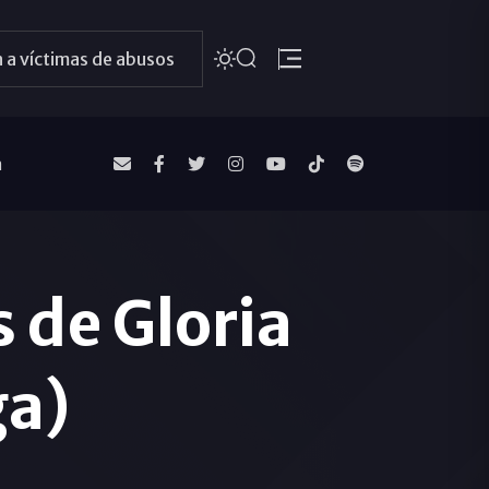
 a víctimas de abusos
a
 de Gloria
ga)