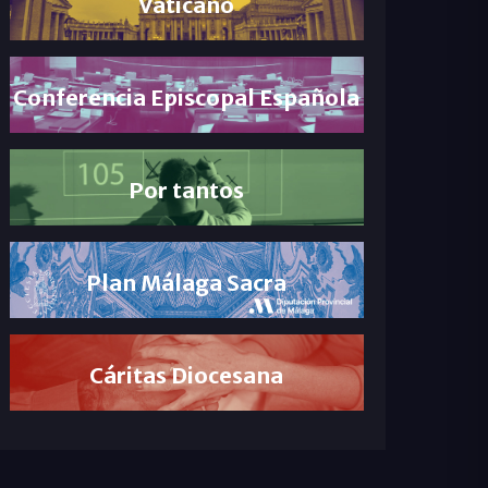
Vaticano
Conferencia Episcopal Española
Por tantos
Plan Málaga Sacra
Cáritas Diocesana