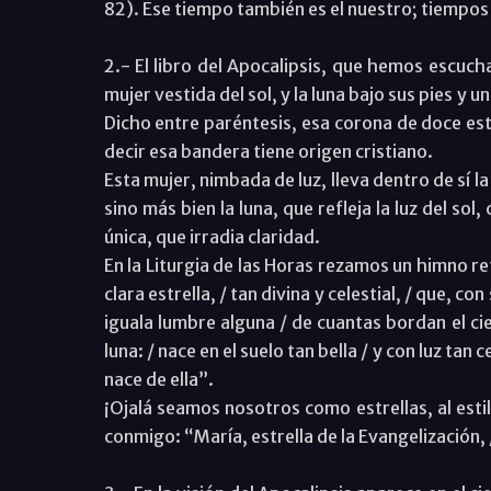
82). Ese tiempo también es el nuestro; tiempos 
2.- El libro del Apocalipsis, que hemos escuc
mujer vestida del sol, y la luna bajo sus pies y
Dicho entre paréntesis, esa corona de doce est
decir esa bandera tiene origen cristiano.
Esta mujer, nimbada de luz, lleva dentro de sí la 
sino más bien la luna, que refleja la luz del sol
única, que irradia claridad.
En la Liturgia de las Horas rezamos un himno r
clara estrella, / tan divina y celestial, / que, con
iguala lumbre alguna / de cuantas bordan el cie
luna: / nace en el suelo tan bella / y con luz tan c
nace de ella”.
¡Ojalá seamos nosotros como estrellas, al estil
conmigo: “María, estrella de la Evangelización,