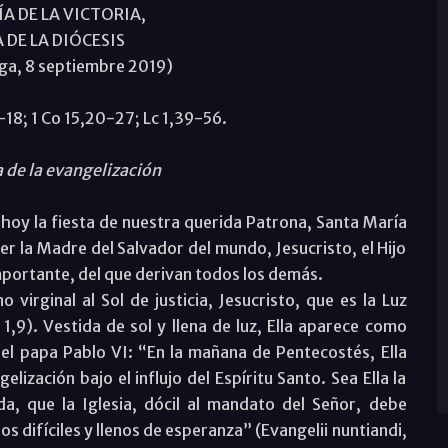
A DE LA VICTORIA,
DE LA DIÓCESIS
ga, 8 septiembre 2019)
-18; 1 Co 15,20-27; Lc 1,39-56.
a
de la
evangelización
hoy la fiesta de nuestra querida Patrona, Santa María
ser la Madre del Salvador del mundo, Jesucristo, el Hijo
importante, del que derivan todos los demás.
virginal al Sol de justicia, Jesucristo, que es la Luz
,9). Vestida de sol y llena de luz, Ella aparece como
 el papa Pablo VI: “En la mañana de Pentecostés, Ella
lización bajo el influjo del Espíritu Santo. Sea Ella la
da, que la Iglesia, dócil al mandato del Señor, debe
s difíciles y llenos de esperanza” (Evangelii nuntiandi,