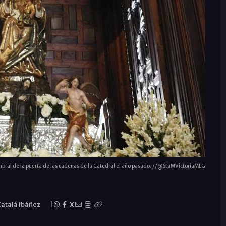
 umbral de la puerta de las cadenas de la Catedral el año pasado. //@StaMVictoriaMLG
Catalá Ibáñez
|
X