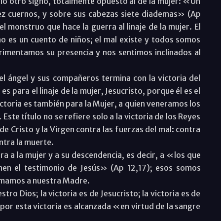
cielo otro signo, totalmente opuesto al de la mujer: «Un
iez cuernos, y sobre sus cabezas siete diademas» (Ap
el monstruo que hace la guerra al linaje de la mujer. El
y no es un cuento de niños; el mal existe y todos somos
imentamos su presencia y nos sentimos inclinados al
l ángel y sus compañeros termina con la victoria del
 es para el linaje de la mujer, Jesucristo, porque él es el
victoria es también para la Mujer, a quien veneramos los
ste título no se refiere solo a la victoria de los Reyes
 de Cristo y la Virgen contra las fuerzas del mal: contra
ntra la muerte.
ra a la mujer y a su descendencia, es decir, a «los que
en el testimonio de Jesús» (Ap 12,17); esos somos
 amamos a nuestra Madre.
tro Dios; la victoria es de Jesucristo; la victoria es de
 por esta victoria es alcanzada «en virtud de la sangre