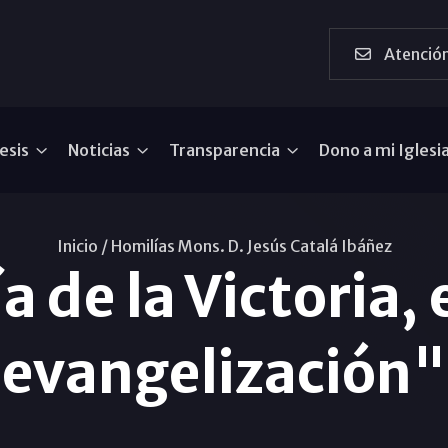
Atención
esis
Noticias
Transparencia
Dono a mi Iglesi
Inicio /
Homilías Mons. D. Jesús Catalá Ibáñez
 de la Victoria, e
evangelización"