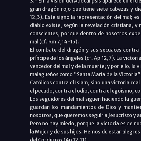
3.- En la visión del Apocalipsis aparece en el 
gran dragón rojo que tiene siete cabezas y d
12,3). Este signo la representación del mal; es 
diablo existe, según la revelación cristiana, 
conscientes, porque dentro de nosotros exper
mal (cf. Rm 7,14-15).
El combate del dragón y sus secuaces contra e
príncipe de los ángeles (cf. Ap 12,7). La victoria
vencedor del mal y de la muerte; y por ello, la 
malagueños como “Santa María de la Victoria”. E
Católicos contra el Islam, sino una victoria real
el pecado, contra el odio, contra el egoísmo, co
Los seguidores del mal siguen haciendo la guer
guardan los mandamientos de Dios y mantien
nosotros, que queremos seguir a Jesucristo y
Pero no hay miedo, porque la victoria es de nues
la Mujer y de sus hijos. Hemos de estar alegres
del Cordero» (Ap 12,11).