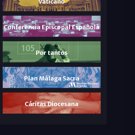
Vaticano
Conferencia Episcopal Española
Por tantos
Plan Málaga Sacra
Cáritas Diocesana