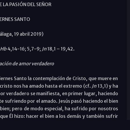
 LA PASIÓN DEL SEÑOR
IERNES SANTO
laga, 19 abril 2019)
Hb
4,14-16; 5,7-9;
Jn
18,1 – 19,42.
tación de amor verdadero
e Viernes Santo la contemplación de Cristo, que muere en
ucristo nos ha amado hasta el extremo (cf.
Jn
13,1) y ha
or verdadero se manifiesta, en primer lugar, haciendo
te sufriendo por el amado. Jesús pasó haciendo el bien
 bien; pero de modo especial, ha sufrido por nosotros
ue Él hizo: hacer el bien a los demás y también sufrir