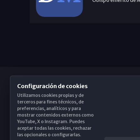
Configuración de cookies
Utilizamos cookies propias y de
Obispado de Málaga
terceros para fines técnicos, de
preferencias, analíticos y para
mostrar contenidos externos como
YouTube, X o Instagram. Puedes
Santa María, 18-20. 29015 Málaga
aceptar todas las cookies, rechazar
las opcionales o configurarlas.
(+34) 952 224 386