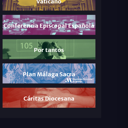
Vaticano
Conferencia Episcopal Española
Por tantos
Plan Málaga Sacra
Cáritas Diocesana