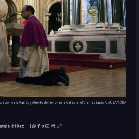
ración de la Pasión y Muerte del Señor en la Catedral el Viernes Santo // M. ZAMORA
Catalá Ibáñez
|
X