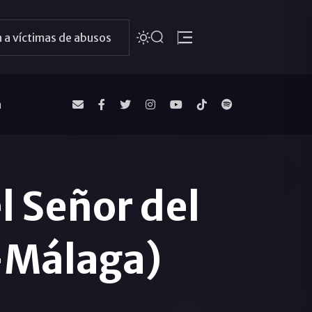
 a víctimas de abusos
a
l Señor del
-Málaga)