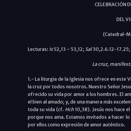
CELEBRACIÓN DE
DEL V
(Catedral-Má
Lecturas:
Is
52,13 – 53,12;
Sal
30,2.6.12-17.25;
La cruz, manifes
1.- La liturgia de la Iglesia nos ofrece en est
la cruz por todos nosotros. Nuestro Señor Jes
ofrecido su vida por amor a los hombres. El am
el bien al amado; y, de una manera más excelen
toda su vida (cf.
Hch
10,38). Jesús nos hace el
porque nos ama. Estamos invitados a hacer lo q
por ellos como expresión de amor auténtico.