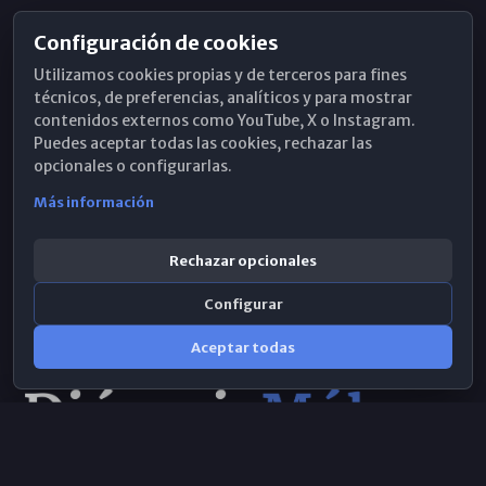
Configuración de cookies
Horarios de Misa
Utilizamos cookies propias y de terceros para fines
Hemeroteca
técnicos, de preferencias, analíticos y para mostrar
contenidos externos como YouTube, X o Instagram.
WhatsApp
Puedes aceptar todas las cookies, rechazar las
opcionales o configurarlas.
Más información
Rechazar opcionales
Configurar
Aceptar todas
Consulta IA
×
© 2026 Obispado de Málaga