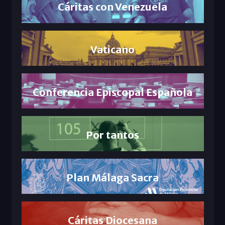
Cáritas con Venezuela
Vaticano
Conferencia Episcopal Española
Por tantos
Plan Málaga Sacra
Cáritas Diocesana