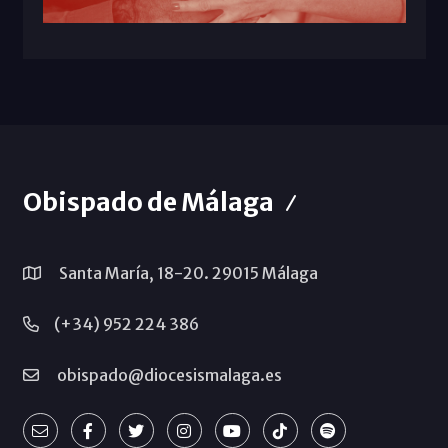
Obispado de Málaga
Santa María, 18-20. 29015 Málaga
(+34) 952 224 386
obispado@diocesismalaga.es